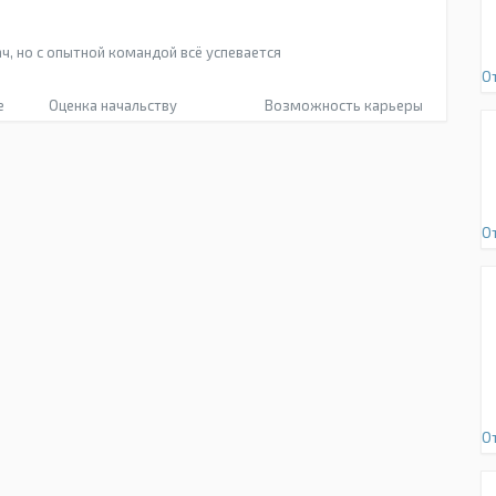
, но с опытной командой всё успевается
О
е
Оценка начальству
Возможность карьеры
О
О