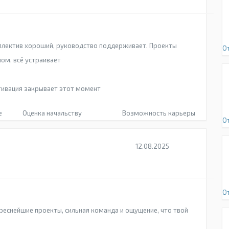
ллектив хороший, руководство поддерживает. Проекты
О
лом, всё устраивает
тивация закрывает этот момент
е
Оценка начальству
Возможность карьеры
О
12.08.2025
О
еснейшие проекты, сильная команда и ощущение, что твой