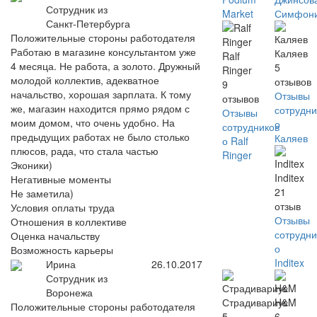
Сотрудник из
Market
Симфон
Санкт-Петербурга
Положительные стороны работодателя
Работаю в магазине консультантом уже
Каляев
Ralf
4 месяца. Не работа, а золото. Дружный
5
Ringer
молодой коллектив, адекватное
отзывов
9
начальство, хорошая зарплата. К тому
Отзывы
отзывов
же, магазин находится прямо рядом с
сотрудни
Отзывы
моим домом, что очень удобно. На
о
сотрудников
предыдущих работах не было столько
Каляев
о Ralf
плюсов, рада, что стала частью
Ringer
Эконики)
Inditex
Негативные моменты
21
Не заметила)
отзыв
Условия оплаты труда
Отзывы
Отношения в коллективе
сотрудни
Оценка начальству
о
Возможность карьеры
Inditex
Ирина
26.10.2017
Сотрудник из
Воронежа
Страдивариус
H&M
Положительные стороны работодателя
5
6