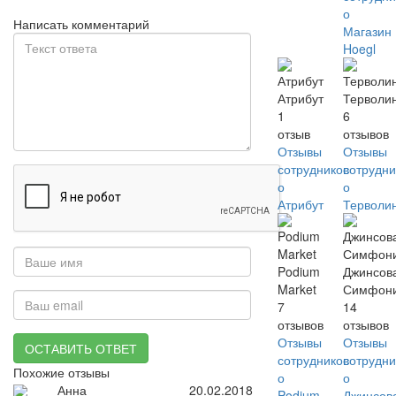
о
Написать комментарий
Магазин
Hoegl
Атрибут
Терволи
1
6
отзыв
отзывов
Отзывы
Отзывы
сотрудников
сотрудни
о
о
Атрибут
Терволи
Podium
Джинсов
Market
Симфон
7
14
отзывов
отзывов
Отзывы
Отзывы
ОСТАВИТЬ ОТВЕТ
сотрудников
сотрудни
Похожие отзывы
о
о
Анна
20.02.2018
Podium
Джинсов