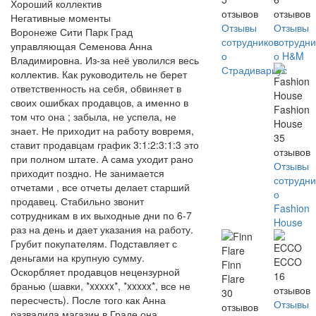
Хороший коллектив
отзывов
отзывов
Негативные моменты
Отзывы
Отзывы
Воронеже Сити Парк Град
сотрудников
сотрудни
управляющая Семенова Анна
о
о H&M
Владимировна. Из-за неё уволился весь
Страдивариус
коллектив. Как руководитель не берет
ответственность на себя, обвиняет в
своих ошибках продавцов, а именно в
Fashion
том что она ; забыла, не успела, не
House
знает. Не приходит на работу вовремя,
35
ставит продавцам график 3:1:2:3:1:3 это
отзывов
при полном штате. А сама уходит рано
Отзывы
приходит поздно. Не занимается
сотрудни
отчетами , все отчеты делает старший
о
продавец. Стабильно звонит
Fashion
сотрудникам в их выходные дни по 6-7
House
раз на день и дает указания на работу.
Грубит покупателям. Подставляет с
деньгами на крупную сумму.
ECCO
Finn
Оскорбляет продавцов нецензурной
16
Flare
бранью (шавки, *xxxxx*, *xxxxx*, все не
отзывов
30
пересчесть). После того как Анна
Отзывы
отзывов
развалила магазин в Граде,она