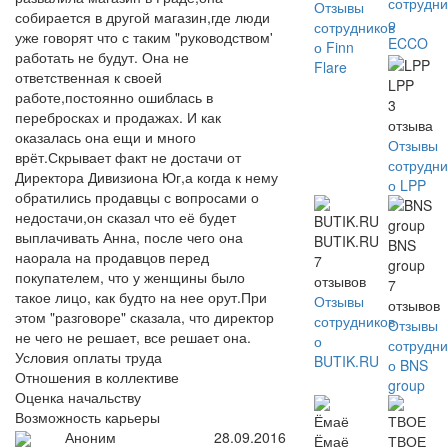
сотрудни
Отзывы
собирается в другой магазин,где люди
о
сотрудников
уже говорят что с таким "руководством'
ECCO
о Finn
работать не будут. Она не
Flare
ответственная к своей
LPP
работе,постоянно ошиблась в
3
перебросках и продажах. И как
отзыва
оказалась она ещи и много
Отзывы
врёт.Скрывает факт не достачи от
сотрудни
Директора Дивизиона Юг,а когда к нему
о LPP
обратились продавцы с вопросами о
недостачи,он сказал что её будет
выплачивать Анна, после чего она
BUTIK.RU
BNS
наорала на продавцов перед
7
group
покупателем, что у женщины было
отзывов
7
такое лицо, как будто на нее орут.При
Отзывы
отзывов
этом "разговоре" сказала, что директор
сотрудников
Отзывы
не чего не решает, все решает она.
о
сотрудни
Условия оплаты труда
BUTIK.RU
о BNS
Отношения в коллективе
group
Оценка начальству
Возможность карьеры
Аноним
28.09.2016
Ёмаё
ТВОЕ