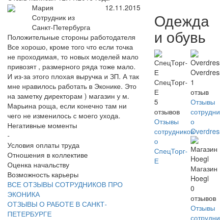
Мария
12.11.2015
Одежда
Сотрудник из
Санкт-Петербурга
и обувь
Положительные стороны работодателя
Все хорошо, кроме того что если точка
не проходимая, то новых моделей мало
привозят , размерного ряда тоже мало.
Overdres
И из-за этого плохая выручка и ЗП. А так
СпецТорг-
1
мне нравилось работать в Эконике. Это
Е
отзыв
на заметку директорам ) магазин у м.
5
Отзывы
Марьина роща, если конечно там ни
отзывов
сотрудни
чего не изменилось с моего ухода.
Отзывы
о
Негативные моменты
сотрудников
Overdres
-
о
Условия оплаты труда
СпецТорг-
Отношения в коллективе
Е
Оценка начальству
Магазин
Возможность карьеры
Hoegl
ВСЕ ОТЗЫВЫ СОТРУДНИКОВ ПРО
0
ЭКОНИКА
отзывов
ОТЗЫВЫ О РАБОТЕ В САНКТ-
Отзывы
ПЕТЕРБУРГЕ
сотрудни