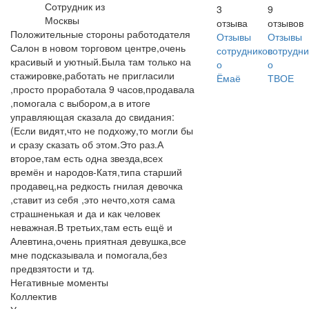
Сотрудник из
3
9
Москвы
отзыва
отзывов
Положительные стороны работодателя
Отзывы
Отзывы
Салон в новом торговом центре,очень
сотрудников
сотрудни
красивый и уютный.Была там только на
о
о
стажировке,работать не пригласили
Ёмаё
ТВОЕ
,просто проработала 9 часов,продавала
,помогала с выбором,а в итоге
управляющая сказала до свидания:
(Если видят,что не подхожу,то могли бы
и сразу сказать об этом.Это раз.А
второе,там есть одна звезда,всех
времён и народов-Катя,типа старший
продавец,на редкость гнилая девочка
,ставит из себя ,это нечто,хотя сама
страшненькая и да и как человек
неважная.В третьих,там есть ещё и
Алевтина,очень приятная девушка,все
мне подсказывала и помогала,без
предвзятости и тд.
Негативные моменты
Коллектив