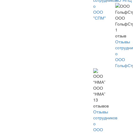
сотрудников
АО"НПЦ"
о
ООО
"СПМ"
ООО
ГольфСт
1
отзыв
Отзывы
сотрудни
о
ООО
ГольфСт
ООО
“НМА”
13
отзывов
Отзывы
сотрудников
о
ООО