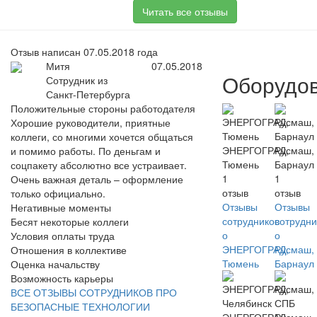
Читать все отзывы
Отзыв написан 07.05.2018 года
Митя
07.05.2018
Оборудо
Сотрудник из
Санкт-Петербурга
Положительные стороны работодателя
Хорошие руководители, приятные
коллеги, со многими хочется общаться
ЭНЕРГОГРАД,
Русмаш,
и помимо работы. По деньгам и
Тюмень
Барнаул
соцпакету абсолютно все устраивает.
1
1
Очень важная деталь – оформление
отзыв
отзыв
только официально.
Отзывы
Отзывы
Негативные моменты
сотрудников
сотрудни
Бесят некоторые коллеги
о
о
Условия оплаты труда
ЭНЕРГОГРАД,
Русмаш,
Отношения в коллективе
Тюмень
Барнаул
Оценка начальству
Возможность карьеры
ВСЕ ОТЗЫВЫ СОТРУДНИКОВ ПРО
БЕЗОПАСНЫЕ ТЕХНОЛОГИИ