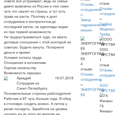
совете все устраивает, ведь их семьи
отзыв
Отзывы
давно вывезены из России и они сами
Отзывы
сотрудников
чуть что свалят из страны, а тут хоть
сотрудни
о
трава не расти. Поэтому и доят
о
Завод
сотрудников и контрагентов до
Глобад
гидравлических
последней капли, не единожды кидая
Медикал
машин
их при первой возможности.
Трейд
Ни трудоустраиваться туда, ни иметь
деловые отношения с этой конторой не
советую. Будете кинуты. Потеряете
ООО
деньги и время.
ЭНЕРГОГРАД-
"ЭРСТВА
Условия оплаты труда
ЕК
1
Отношения в коллективе
4
отзыв
Оценка начальству
отзыва
Отзывы
Возможность карьеры
Отзывы
сотрудни
Аркадий
19.07.2018
сотрудников
о
Сотрудник из
о
ООО
Санкт-Петербурга
ЭНЕРГОГРАД-
"ЭРСТВА
Положительные стороны работодателя
ЕК
Работаю в БТ чуть больше года. В обед
в столовую сходить можно. А летом у
ГК
речки посидеть. Заработок на уровне,
Финвал
уходить из-за этого во многом не