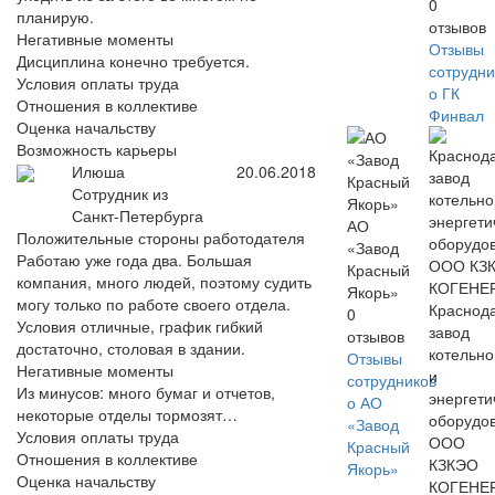
0
планирую.
отзывов
Негативные моменты
Отзывы
Дисциплина конечно требуется.
сотрудни
Условия оплаты труда
о ГК
Отношения в коллективе
Финвал
Оценка начальству
Возможность карьеры
Илюша
20.06.2018
Сотрудник из
Санкт-Петербурга
АО
Положительные стороны работодателя
«Завод
Работаю уже года два. Большая
Красный
компания, много людей, поэтому судить
Якорь»
могу только по работе своего отдела.
Краснод
0
Условия отличные, график гибкий
завод
отзывов
достаточно, столовая в здании.
котельно
Отзывы
Негативные моменты
и
сотрудников
Из минусов: много бумаг и отчетов,
энергети
о АО
некоторые отделы тормозят…
оборудо
«Завод
Условия оплаты труда
ООО
Красный
Отношения в коллективе
КЗКЭО
Якорь»
Оценка начальству
КОГЕНЕ