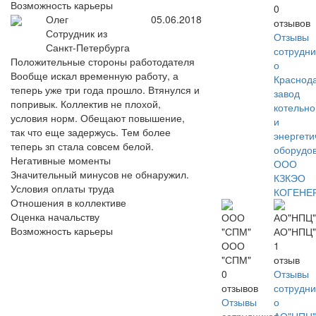
Возможность карьеры
0
Олег
05.06.2018
отзывов
Сотрудник из
Отзывы
Санкт-Петербурга
сотрудни
Положительные стороны работодателя
о
Вообще искал временную работу, а
Краснод
теперь уже три года прошло. Втянулся и
завод
попривык. Коллектив не плохой,
котельно
условия норм. Обещают повышение,
и
так что еще задержусь. Тем более
энергети
теперь зп стала совсем белой.
оборудо
Негативные моменты
ООО
Значительный минусов не обнаружил.
КЗКЭО
Условия оплаты труда
КОГЕНЕ
Отношения в коллективе
Оценка начальству
Возможность карьеры
АО"НПЦ"
ООО
1
"СПМ"
отзыв
0
Отзывы
отзывов
сотрудни
Отзывы
о