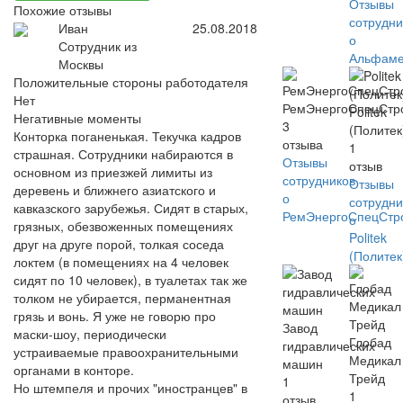
Отзывы
Похожие отзывы
сотрудни
Иван
25.08.2018
о
Сотрудник из
Альфаме
Москвы
Положительные стороны работодателя
Нет
РемЭнергоСпецСтр
Politek
Негативные моменты
3
(Политек
Конторка поганенькая. Текучка кадров
отзыва
1
страшная. Сотрудники набираются в
Отзывы
отзыв
основном из приезжей лимиты из
сотрудников
Отзывы
деревень и ближнего азиатского и
о
сотрудни
кавказского зарубежья. Сидят в старых,
РемЭнергоСпецСтр
о
грязных, обезвоженных помещениях
Politek
друг на друге порой, толкая соседа
(Политек
локтем (в помещениях на 4 человек
сидят по 10 человек), в туалетах так же
толком не убирается, перманентная
грязь и вонь. Я уже не говорю про
Завод
маски-шоу, периодически
Глобад
гидравлических
устраиваемые правоохранительными
Медикал
машин
органами в конторе.
Трейд
1
Но штемпеля и прочих "иностранцев" в
1
отзыв