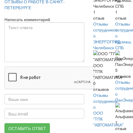
ЭНЕРГОГРАД,
Русмаш,
ОТЗЫВЫ О РАБОТЕ В САНКТ-
Челябинск
СПБ
ПЕТЕРБУРГЕ
1
1
отзыв
отзыв
Написать комментарий
Отзывы
Отзывы
сотрудников
сотрудни
о
о
ЭНЕРГОГРАД,
Русмаш,
Челябинск
СПБ
ПанЭнер
ООО
5
"ТПК
отзывов
"АВТОМАТИКА"
Отзывы
0
сотрудни
отзывов
о
Отзывы
ПанЭнер
сотрудников
о
ООО
Альфаме
"ТПК
1
"АВТОМАТИКА"
ОСТАВИТЬ ОТВЕТ
отзыв