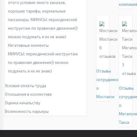
этого условия: много заказов,
компани
хорошие тарифы, нормальные
пассажиры. МИНУСЫ: периодический
инструктаж по правилам движения))
можно подумать я их не знаю)
Мостакси
Негативные моменты
6
Мегапо
МИНУСЫ: периодический инструктаж
отзывов
Такси
по правилам движения)) можно
3
подумать я их не знаю)
Отзывы
отзыва
сотрудников
Условия оплаты труда
о
Отзывы
Отношения в коллективе
Мостакси
сотрудни
Оценка начальству
о
Возможность карьеры
Мегаполи
Такси