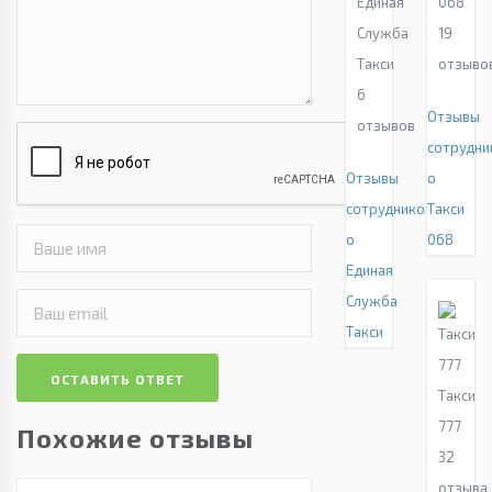
Единая
068
Служба
19
Такси
отзыво
6
Отзывы
отзывов
сотрудни
Отзывы
о
сотрудников
Такси
о
068
Единая
Служба
Такси
ОСТАВИТЬ ОТВЕТ
Такси
777
Похожие отзывы
32
отзыва