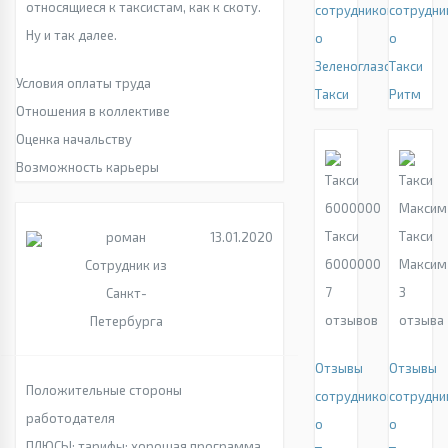
относящиеся к таксистам, как к скоту.
сотрудников
сотрудни
Ну и так далее.
о
о
Зеленоглазое
Такси
Условия оплаты труда
Такси
Ритм
Отношения в коллективе
Оценка начальству
Возможность карьеры
Такси
Такси
роман
13.01.2020
6000000
Максим
Сотрудник из
7
3
Санкт-
отзывов
отзыва
Петербурга
Отзывы
Отзывы
Положительные стороны
сотрудников
сотрудни
работодателя
о
о
ПЛЮСЫ: тарифы; хорошая программа