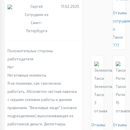
Сергей
11.02.2025
Отзывы
Сотрудник из
сотрудни
Санкт-
о
Петербурга
Такси
777
Положительные стороны
работодателя
Нет
Негативные моменты
Я не понимаю, как там можно
Зеленоглазое
Такси
работать. Абсолютно частная лавочка
Такси
Ритм
с серыми схемами работы и дикими
3
15
правилами. "Вежливые люди" (силовое
отзыва
отзыво
подразделение) выколачивающее из
работников деньги. Диспетчеры,
Отзывы
Отзывы