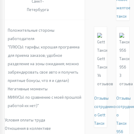
Санкт-
желтое
Петербурга
такси
Положительные стороны
работодателя
"ПЛЮСЫ: тарифы; хорошая программа
для приема заказов; удобное
Gett
Такси
разделение на зоны ожидания; можно
Такси
956
забрендировать свое авто и получить
14
3
приятные бонусы, что я и сделал)
отзывов
отзыва
Негативные моменты
МИНУСЫ: по сравнению с моей прошлой
Отзывы
Отзывы
работой их нет)"
сотрудников
сотрудни
о Gett
о
Условия оплаты труда
Такси
Такси
Отношения в коллективе
956