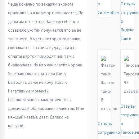
о
Отзывы
Чаще конечно по заказам эконом
Ситимобил
сотрудни
приходит но и комфорт попадается. По
о
деньгам все чотно. Наличку себе всю
Яндекс
оставляю уж так получается что ее не
Такси
так много. А часть которая компании
списывается со счета куда деньги с
оплаты картой приходят или там с
бизнессчета. Ну кто как платит короче.
Уже накопилось на этом счету.
Таксов
Выводить даже не хочу. Коплю.
Фаэтон
93
Негативные моменты
такси
отзыва
Слишком много заморочек типа
6
Отзывы
дрескода и облизывания клиентов. И не
отзывов
сотрудни
каждый чаевые дает. Далеко не
Отзывы
о
каждый.
сотрудников
Таксович