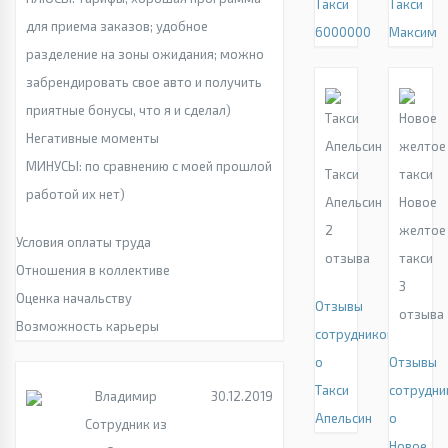
Такси
Такси
для приема заказов; удобное
6000000
Максим
разделение на зоны ожидания; можно
забрендировать свое авто и получить
приятные бонусы, что я и сделал)
Негативные моменты
МИНУСЫ: по сравнению с моей прошлой
Такси
работой их нет)
Апельсин
Новое
2
желтое
Условия оплаты труда
отзыва
такси
Отношения в коллективе
3
Оценка начальству
Отзывы
отзыва
Возможность карьеры
сотрудников
о
Отзывы
Такси
сотрудни
Владимир
30.12.2019
Апельсин
о
Сотрудник из
Новое