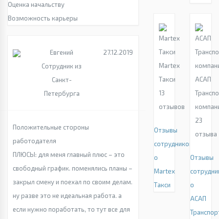
Оценка начальству
Возможность карьеры
Евгений
27.12.2019
Martex
Сотрудник из
Такси
АСАП
Санкт-
13
Трансп
Петербурга
отзывов
компан
23
Положительные стороны
Отзывы
отзыва
работодателя
сотрудников
ПЛЮСЫ: для меня главный плюс – это
о
Отзывы
свободный график. поменялись планы –
Martex
сотрудни
закрыл смену и поехал по своим делам.
Такси
о
ну разве это не идеальная работа. а
АСАП
если нужно поработать, то тут все для
Транспор