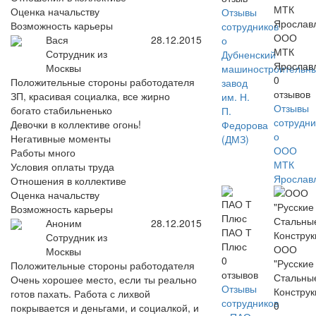
Оценка начальству
Отзывы
Возможность карьеры
сотрудников
ООО
Вася
28.12.2015
о
МТК
Сотрудник из
Дубненский
Ярослав
Москвы
машиностроительн
0
Положительные стороны работодателя
завод
отзывов
ЗП, красивая социалка, все жирно
им. Н.
Отзывы
богато стабильненько
П.
сотрудни
Девочки в коллективе огонь!
Федорова
о
Негативные моменты
(ДМЗ)
ООО
Работы много
МТК
Условия оплаты труда
Ярослав
Отношения в коллективе
Оценка начальству
Возможность карьеры
Аноним
28.12.2015
ПАО Т
Сотрудник из
Плюс
ООО
Москвы
0
"Русские
Положительные стороны работодателя
отзывов
Стальны
Очень хорошее место, если ты реально
Отзывы
Констру
готов пахать. Работа с лихвой
сотрудников
0
покрывается и деньгами, и социалкой, и