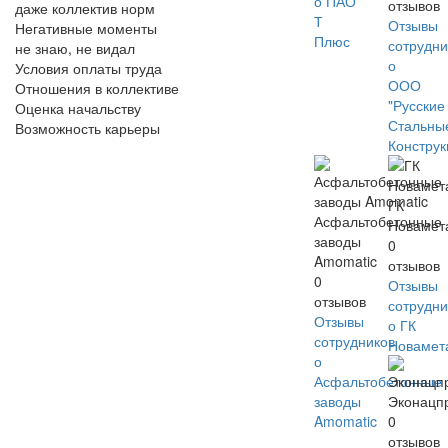
о ПАО
отзывов
даже коллектив норм
Т
Отзывы
Негативные моменты
Плюс
сотрудни
не знаю, не видал
о
Условия оплаты труда
ООО
Отношения в коллективе
"Русские
Оценка начальству
Стальны
Возможность карьеры
Констру
ГК
Асфальтобетонные
Новамет
заводы
0
Amomatic
отзывов
0
Отзывы
отзывов
сотрудни
Отзывы
о ГК
сотрудников
Новамет
о
Асфальтобетонные
заводы
Эконацп
Amomatic
0
отзывов