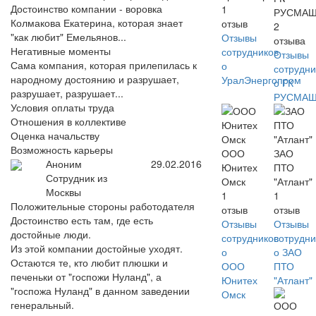
Достоинство компании - воровка
1
РУСМА
Колмакова Екатерина, которая знает
отзыв
2
"как любит" Емельянов...
Отзывы
отзыва
Негативные моменты
сотрудников
Отзывы
Сама компания, которая прилепилась к
о
сотрудни
народному достоянию и разрушает,
УралЭнергопром
о ГК
разрушает, разрушает...
РУСМА
Условия оплаты труда
Отношения в коллективе
Оценка начальству
Возможность карьеры
ООО
ЗАО
Аноним
29.02.2016
Юнитех
ПТО
Сотрудник из
Омск
"Атлант"
Москвы
1
1
Положительные стороны работодателя
отзыв
отзыв
Достоинство есть там, где есть
Отзывы
Отзывы
достойные люди.
сотрудников
сотрудни
Из этой компании достойные уходят.
о
о ЗАО
Остаются те, кто любит плюшки и
ООО
ПТО
печеньки от "госпожи Нуланд", а
Юнитех
"Атлант"
"госпожа Нуланд" в данном заведении
Омск
генеральный.