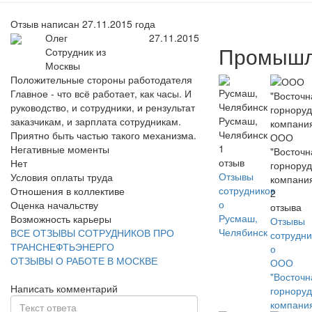
Отзыв написан 27.11.2015 года
Олег
27.11.2015
Промышл
Сотрудник из
Москвы
Положительные стороны работодателя
Главное - что всё работает, как часы. И
руководство, и сотрудники, и рензультат
Русмаш,
заказчикам, и зарплата сотрудникам.
Челябинск
Приятно быть частью такого механизма.
ООО
1
Негативные моменты
"Восточн
отзыв
Нет
горнору
Отзывы
Условия оплаты труда
компани
сотрудников
Отношения в коллективе
2
о
Оценка начальству
отзыва
Русмаш,
Возможность карьеры
Отзывы
Челябинск
ВСЕ ОТЗЫВЫ СОТРУДНИКОВ ПРО
сотрудни
ТРАНСНЕФТЬЭНЕРГО
о
ОТЗЫВЫ О РАБОТЕ В МОСКВЕ
ООО
"Восточн
Написать комментарий
горнору
компани