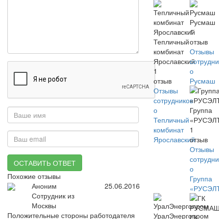
Русмаш
1
Тепличный
отзыв
комбинат
Отзывы
Ярославский
сотрудни
1
о
отзыв
Русмаш
Отзывы
сотрудников
о
Группа
Тепличный
«РУСЭЛ
комбинат
1
Ярославский
отзыв
Отзывы
сотрудни
ОСТАВИТЬ ОТВЕТ
о
Похожие отзывы
Группа
Аноним
25.06.2016
«РУСЭЛ
Сотрудник из
Москвы
Положительные стороны работодателя
УралЭнергопром
ГК