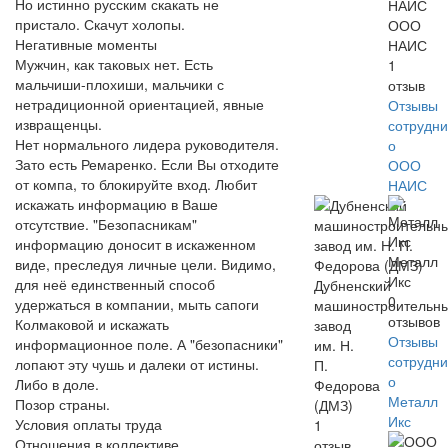
Но истинно русским скакать не
пристало. Скачут холопы.
ООО
Негативные моменты
НАИС
Мужчин, как таковых нет. Есть
1
мальчиши-плохиши, мальчики с
отзыв
нетрадиционной ориентацией, явные
Отзывы
извращенцы.
сотрудни
Нет нормального лидера руководителя.
о
Зато есть Ремаренко. Если Вы отходите
ООО
от компа, то блокируйте вход. Любит
НАИС
искажать информацию в Ваше
отсутствие. "Безопасникам"
информацию доносит в искаженном
Металл
виде, преследуя личные цели. Видимо,
Икс
для неё единственный способ
Дубненский
0
удержаться в компании, мыть сапоги
машиностроительн
отзывов
Колмаковой и искажать
завод
Отзывы
информационное поле. А "безопасники"
им. Н.
сотрудни
лопают эту чушь и далеки от истины.
П.
о
Либо в доле.
Федорова
Металл
Позор страны.
(ДМЗ)
Икс
Условия оплаты труда
1
Отношения в коллективе
отзыв