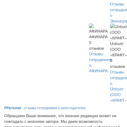
Отзывы
сотрудни
о
Эконацп
АФИНАРА
0
Unicum
отзывов
(ООО
Отзывы
«КРАФТ»
сотрудников
0
о
отзывов
АФИНАРА
Отзывы
сотрудни
о
Unicum
(ООО
«КРАФТ»
PPersonal
- отзывы сотрудников о работодателях
Обращаем Ваше внимание, что мнение редакции может не
совпадать с мнением автора. Мы даем возможность
пользователям дать совет и поделится важной информацией