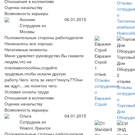
Отношения в коллективе
Отзывы
Оценка начальству
сотрудни
Возможность карьеры
о
Аноним
06.01.2015
Тепличн
Сотрудник из
комбина
Москвы
Новосиб
Положительные стороны работодателя
Начиналось все хорошо.
Негативные моменты
Меня удивляет руководство.Вы скажите
Евразия
Торговы
людям,что не
Строй
Дом
платежеспособны,отдайте
1
Оборудо
трудовые,чтобы искали другую
отзыв
2
работу.Чего 'кота за хвост'тянуть??Они
Отзывы
отзыва
же ждут....не понятно чего.
сотрудников
Отзывы
Условия оплаты труда
о
сотрудни
Отношения в коллективе
Евразия
о
Оценка начальству
Строй
Торговы
Возможность карьеры
Дом
Ольга
04.01.2015
Оборудо
Сотрудник из
Нового Уренгоя
Положительные стороны работодателя