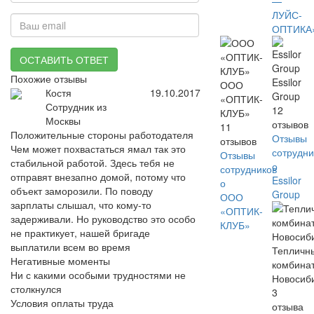
—
ЛУЙС-
ОПТИКА
ОСТАВИТЬ ОТВЕТ
Похожие отзывы
Essilor
ООО
Костя
19.10.2017
Group
«ОПТИК-
Сотрудник из
12
КЛУБ»
Москвы
отзывов
11
Положительные стороны работодателя
Отзывы
отзывов
Чем может похвастаться ямал так это
сотрудни
Отзывы
стабильной работой. Здесь тебя не
о
сотрудников
отправят внезапно домой, потому что
Essilor
о
объект заморозили. По поводу
Group
ООО
зарплаты слышал, что кому-то
«ОПТИК-
задерживали. Но руководство это особо
КЛУБ»
не практикует, нашей бригаде
выплатили всем во время
Тепличн
Негативные моменты
комбина
Ни с какими особыми трудностями не
Новосиб
столкнулся
3
Условия оплаты труда
отзыва