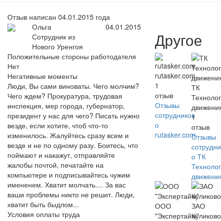
Отзыв написан 04.01.2015 года
Ольга
04.01.2015
Другое
Сотрудник из
Нового Уренгоя
Положительные стороны работодателя
Нет
rutasker.com
Негативные моменты
1
Люди, Вы сами виноваты. Чего молчим?
ТК
отзыв
Чего ждем? Прокуратура, трудовая
Техноло
Отзывы
инспекция, мер города, губернатор,
движени
сотрудников
президент у нас для чего? Писать нужно
1
о
везде, если хотите, чтоб что-то
отзыв
rutasker.com
изменилось. Жалуйтесь сразу всем и
Отзывы
везде и не по одному разу. Боитесь, что
сотрудни
поймают и накажут, отправляйте
о ТК
жалобы почтой, печатайте на
Техноло
компьютере и подписывайтесь чужим
движени
имененем. Хватит молчать.... За вас
ваши проблемы никто не решит. Люди,
хватит быть быдлом...
ООО
ЗАО
Условия оплаты труда
"Экспертайм"
Куликово