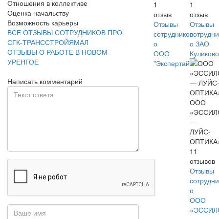
Отношения в коллективе
1
1
Оценка начальству
отзыв
отзыв
Возможность карьеры
Отзывы
Отзывы
ВСЕ ОТЗЫВЫ СОТРУДНИКОВ ПРО
сотрудников
сотрудни
СГК-ТРАНССТРОЙЯМАЛ
о
о ЗАО
ОТЗЫВЫ О РАБОТЕ В НОВОМ
ООО
Куликово
УРЕНГОЕ
"Экспертайм"
Написать комментарий
ООО
«ЭССИЛ
—
ЛУЙС-
ОПТИКА
11
отзывов
Отзывы
сотрудни
о
ООО
«ЭССИЛ