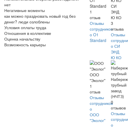
O1
нет
Standard
СИ
Негативные моменты
1
ЭНД
как можно праздновать новый год без
отзыв
Ю КО
денег? люди озлоблены
Отзывы
3
Условия оплаты труда
сотрудников
отзыва
Отношения в коллективе
о O1
Отзывы
Оценка начальству
Standard
сотрудни
Возможность карьеры
о СИ
ЭНД
Ю КО
ООО
Набереж
"Эколог"
трубный
1
завод
отзыв
(НЧТЗ)
Отзывы
0
сотрудников
отзывов
о
Отзывы
ООО
сотрудни
"Эколог"
о