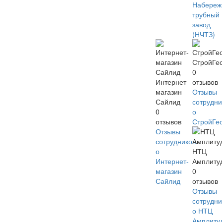
Набереж
трубный
завод
(НЧТЗ)
СтройГе
0
Интернет-
отзывов
магазин
Отзывы
Сайлид
сотрудни
0
о
отзывов
СтройГе
Отзывы
сотрудников
о
НТЦ
Интернет-
Амплиту
магазин
0
Сайлид
отзывов
Отзывы
сотрудни
о НТЦ
Амплиту