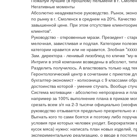
Пожалуй лучшие (в прошлом) пельмени в г. Смоленс
Негативные моменты
Абсолютно неадекватное руководство. Рынок, эконо
по рынку в г. Смоленск в среднем на 20%. Качество
завышенной цене. При этом отсутствие клиентоори
клиентов".
Руководство - откровенные мрази. Президент - стар
мелочная, завистливая и подлая. Категории полезен
категории нравится или не нравится. Злобная *xxxx
Зам. директора - ленивый лизоблюд по кличке "му-
Интриги в этой компании возведены в абсолют, типа
Разделить получилось. А властвовать только над тем
Геронтологический центр в сочетании с приютом д
бухгалтер-экономист - колхозница с 9 классами об
достоинства которой - умение стучать. Вообще стуча
Система мотивации - абсолютно непрозрачна и плат
например за 100% выполнение плана в приказе мог
срезать всем з/п на 2-3 тысячи официально (неофи
руководство отзывается предельно презрительно и 
Выгнать кого то сами боятся и поэтому либо пору
условия при которых человек уходит. Бюрократизм 
кусок мяса) нужно: написать план новых изделий, пр
экспериментальную реализацию, о вводе в постоянн