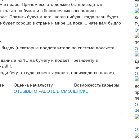
м в прайс. Причем все это должно бы приводить к
О
ет только на бумаг и в бесконечных совещаниях.
е. Платить будут много...когда нибудь, когда план будет
 будет хорошо в стране и мире...а пока.... нате вам быдло
О
у.
к быдлу (некоторые представители по системе подсчета
О
 данные из 1С на бумагу и подает Президенту в
а!!!!.
ди бегут оттуда, клиенты уходят, производство падает,
О
ве
Оценка начальству
Возможность карьеры
ОТЗЫВЫ О РАБОТЕ В СМОЛЕНСКЕ
О
Ф
О