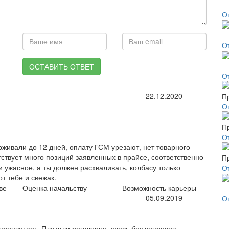
О
О
ОСТАВИТЬ ОТВЕТ
О
22.12.2020
О
О
живали до 12 дней, оплату ГСМ урезают, нет товарного
утствует много позиций заявленных в прайсе, соответственно
 ужасное, а ты должен расхваливать, колбасу только
О
от тебе и свежак.
ве
Оценка начальству
Возможность карьеры
05.09.2019
О
процветает. Платили регулярно, здесь без вопросов.