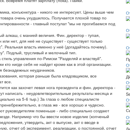
к. Вовремя платят зарплату (пока). Пайки.
мика, конъюнктура - никого не интересует. Цены выше чем
О
 товара очень ухудшилось. Получается плохой товар по
ентированности - главный постулат "мы не прогибаемся под
О
ый алкаш, с манией величия. Фин. директор - тупая,
 или нет, для неё не существует - существует только
x*. Реальная власть именно у неё (догадайтесь почему).
О
му". Подлый, трусливый и мелочный тип.
 стиль управления по-Римски "Разделяй и властвуй".
и кто нигде себя не найдет кроме как в этой организации.
О
ля безнадежных неудачников.
разования, которая раньше была кладовщиком, все
т все.
О
ится как захочет левая нога президента и фин. директора -
ут написать - неудовлетворительные результаты месяца и
циально на 5-6 тыр.) За глаза о любом специалисте
О
пренебрежительно, в глаза же - все хорошо и чудесно.
чают руководителям поменьше - либо специально создают
везде. Например что бы ввести новое изделие (копченый
О
едложения, утвердить, акт о выпуске, акт о вводе в
ую, отчет об эксперимент. реализации, о постоянной, отчет