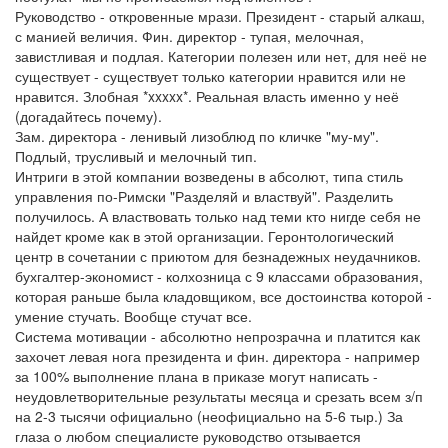
Руководство - откровенные мрази. Президент - старый алкаш,
с манией величия. Фин. директор - тупая, мелочная,
завистливая и подлая. Категории полезен или нет, для неё не
существует - существует только категории нравится или не
нравится. Злобная *xxxxx*. Реальная власть именно у неё
(догадайтесь почему).
Зам. директора - ленивый лизоблюд по кличке "му-му".
Подлый, трусливый и мелочный тип.
Интриги в этой компании возведены в абсолют, типа стиль
управления по-Римски "Разделяй и властвуй". Разделить
получилось. А властвовать только над теми кто нигде себя не
найдет кроме как в этой организации. Геронтологический
центр в сочетании с приютом для безнадежных неудачников.
бухгалтер-экономист - колхозница с 9 классами образования,
которая раньше была кладовщиком, все достоинства которой -
умение стучать. Вообще стучат все.
Система мотивации - абсолютно непрозрачна и платится как
захочет левая нога президента и фин. директора - например
за 100% выполнение плана в приказе могут написать -
неудовлетворительные результаты месяца и срезать всем з/п
на 2-3 тысячи официально (неофициально на 5-6 тыр.) За
глаза о любом специалисте руководство отзывается