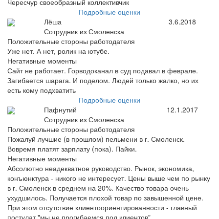
Чересчур своеобразный коллективчик
Подробные оценки
Лёша
3.6.2018
Сотрудник из Смоленска
Положительные стороны работодателя
Уже нет. А нет, ролик на ютубе.
Негативные моменты
Сайт не работает. Горводоканал в суд подавал в феврале.
Загибается шарага. И поделом. Людей только жалко, но их
есть кому подхватить
Подробные оценки
Пафнутий
12.1.2017
Сотрудник из Смоленска
Положительные стороны работодателя
Пожалуй лучшие (в прошлом) пельмени в г. Смоленск.
Вовремя платят зарплату (пока). Пайки.
Негативные моменты
Абсолютно неадекватное руководство. Рынок, экономика,
конъюнктура - никого не интересует. Цены выше чем по рынку
в г. Смоленск в среднем на 20%. Качество товара очень
ухудшилось. Получается плохой товар по завышенной цене.
При этом отсутствие клиентоориентированности - главный
постулат "мы не прогибаемся под клиентов".