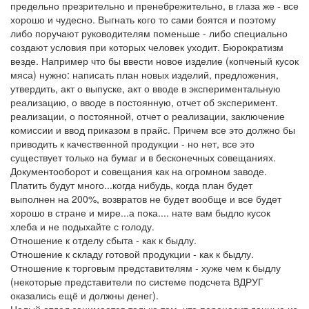
предельно презрительно и пренебрежительно, в глаза же - все
хорошо и чудесно. Выгнать кого то сами боятся и поэтому
либо поручают руководителям поменьше - либо специально
создают условия при которых человек уходит. Бюрократизм
везде. Например что бы ввести новое изделие (копченый кусок
мяса) нужно: написать план новых изделий, предложения,
утвердить, акт о выпуске, акт о вводе в экспериментальную
реализацию, о вводе в постоянную, отчет об эксперимент.
реализации, о постоянной, отчет о реализации, заключение
комиссии и ввод приказом в прайс. Причем все это должно бы
приводить к качественной продукции - но нет, все это
существует только на бумаг и в бесконечных совещаниях.
Документооборот и совещания как на огромном заводе.
Платить будут много...когда нибудь, когда план будет
выполнен на 200%, возвратов не будет вообще и все будет
хорошо в стране и мире...а пока.... нате вам быдло кусок
хлеба и не подыхайте с голоду.
Отношение к отделу сбыта - как к быдлу.
Отношение к складу готовой продукции - как к быдлу.
Отношение к торговым представителям - хуже чем к быдлу
(некоторые представители по системе подсчета ВДРУГ
оказались ещё и должны денег).