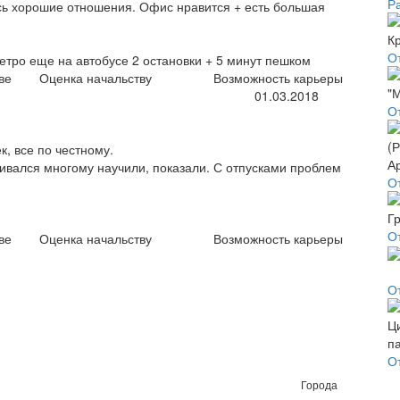
Р
ись хорошие отношения. Офис нравится + есть большая
О
метро еще на автобусе 2 остановки + 5 минут пешком
ве
Оценка начальству
Возможность карьеры
01.03.2018
О
к, все по честному.
аивался многому научили, показали. С отпусками проблем
О
О
ве
Оценка начальству
Возможность карьеры
О
О
Города