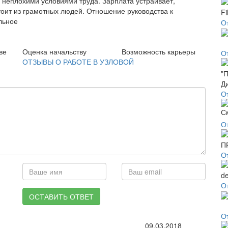
 неплохими условиями труда. Зарплата устраивает,
тоит из грамотных людей. Отношение руководства к
льное
От
ве
Оценка начальству
Возможность карьеры
О
ОТЗЫВЫ О РАБОТЕ В УЗЛОВОЙ
О
О
О
О
ОСТАВИТЬ ОТВЕТ
О
09.03.2018