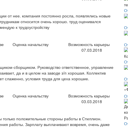
О
ции от нее. компания постоянно росла, появлялись новые
отрудникам относится очень хорошо. труд оценивался
мендую к трудоустройству
О
ве
Оценка начальству
Возможность карьеры
О
07.03.2018
О
щиком-сборщиком. Руководство ответственное, управление
аивает, да и в целом на заводе з/п хорошая. Коллектив
т слаженно, условия труда для цеха хорошие.
От
ве
Оценка начальству
Возможность карьеры
О
03.03.2018
ы только положительные стороны работы в Стиллион.
О
ения работы. Зарплату выплачивают вовремя, очень даже