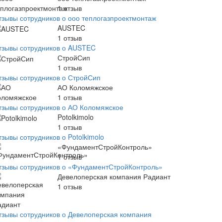
1
отзыв
тзывы сотрудников о ооо теплогазпроектмонтаж
AUSTEC
1
отзыв
тзывы сотрудников о AUSTEC
СтройСип
1
отзыв
тзывы сотрудников о СтройСип
АО Коломяжское
1
отзыв
тзывы сотрудников о АО Коломяжское
Potolkimolo
1
отзыв
зывы сотрудников о Potolkimolo
«ФундаментСтройКонтроль»
1
отзыв
тзывы сотрудников о «ФундаментСтройКонтроль»
Девелоперская компания Радиант
1
отзыв
тзывы сотрудников о Девелоперская компания