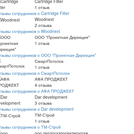
Cartridge Filter
1
отзыв
зывы сотрудников о Cartridge Filter
Woodnext
2
отзыва
тзывы сотрудников о Woodnext
ООО "Проектная Дирекция"
1
отзыв
тзывы сотрудников о ООО "Проектная Дирекция"
СмартПотолок
1
отзыв
тзывы сотрудников о СмартПотолок
АФА ПРОДЖЕКТ
4
отзыва
тзывы сотрудников о АФА ПРОДЖЕКТ
Dar development
3
отзыва
тзывы сотрудников о Dar development
ТМ-Строй
1
отзыв
тзывы сотрудников о ТМ-Строй
ооо теплогазпроектмонтаж