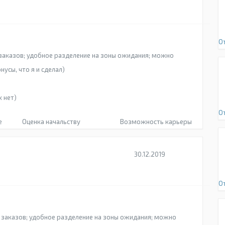
О
аказов; удобное разделение на зоны ожидания; можно
усы, что я и сделал)
 нет)
О
е
Оценка начальству
Возможность карьеры
30.12.2019
О
заказов; удобное разделение на зоны ожидания; можно