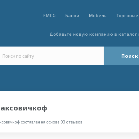
FMCG
Банки
Мебель
Торговые
Добавьте новую компанию в каталог 
Поиск
Таксовичкоф
ксовичкоф составлен на основе 93 отзывов