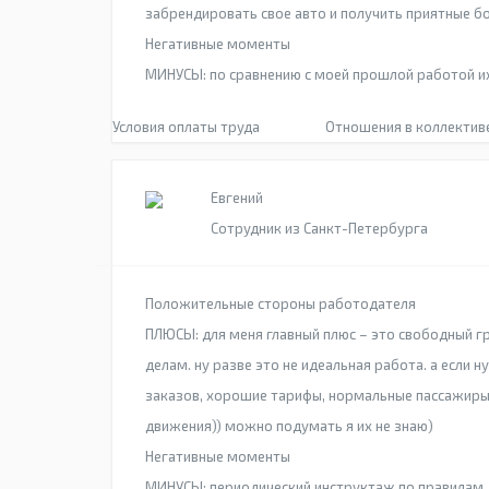
забрендировать свое авто и получить приятные бон
Негативные моменты
МИНУСЫ: по сравнению с моей прошлой работой их
Условия оплаты труда
Отношения в коллектив
Евгений
Сотрудник из Санкт-Петербурга
Положительные стороны работодателя
ПЛЮСЫ: для меня главный плюс – это свободный гр
делам. ну разве это не идеальная работа. а если н
заказов, хорошие тарифы, нормальные пассажиры
движения)) можно подумать я их не знаю)
Негативные моменты
МИНУСЫ: периодический инструктаж по правилам 