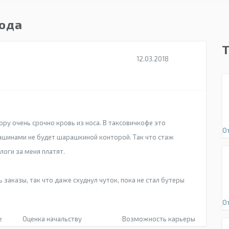
года
12.03.2018
у очень срочно кровь из носа. В таксовичкофе это
О
ашинами не будет шарашкиной конторой. Так что стаж
логи за меня платят.
ь заказы, так что даже схуднул чуток, пока не стал бутеры
О
е
Оценка начальству
Возможность карьеры