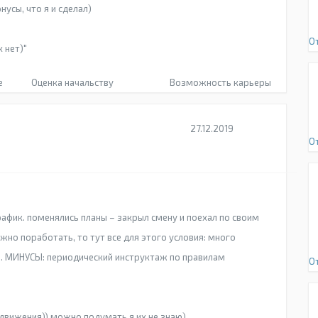
усы, что я и сделал)
О
 нет)"
е
Оценка начальству
Возможность карьеры
27.12.2019
О
афик. поменялись планы – закрыл смену и поехал по своим
ужно поработать, то тут все для этого условия: много
. МИНУСЫ: периодический инструктаж по правилам
О
движения)) можно подумать я их не знаю)