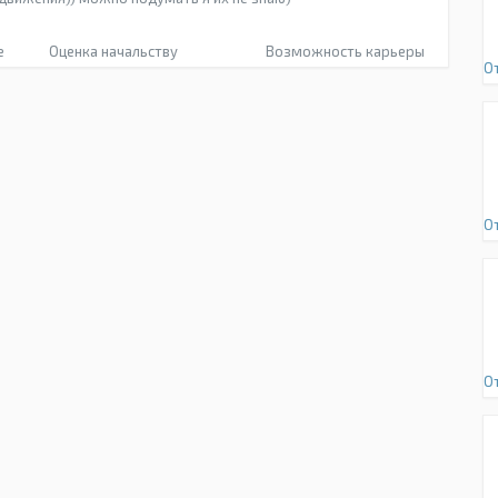
е
Оценка начальству
Возможность карьеры
О
О
О