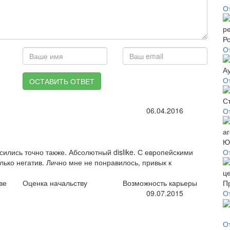
От
О
О
ОСТАВИТЬ ОТВЕТ
06.04.2016
О
сились точно также. Абсолютный dislike. С европейскими
О
лько негатив. Лично мне не понравилось, привык к
ве
Оценка начальству
Возможность карьеры
09.07.2015
О
О