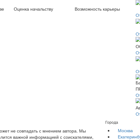
ве
Оценка начальству
Возможность карьеры
О
О
О
О
О
О
Города
Москва
жет не совпадать с мнением автора. Мы
Екатеринб
елится важной информацией с соискателями,