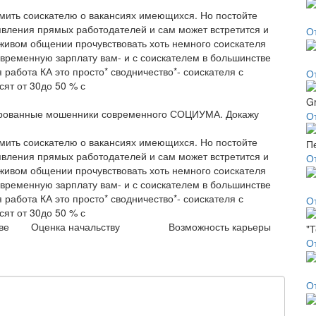
омить соискателю о вакансиях имеющихся. Но постойте
явления прямых работодателей и сам может встретится и
О
 живом общении прочувствовать хоть немного соискателя
евременную зарплату вам- и с соискателем в большинстве
 работа КА это просто* сводничество*- соискателя с
О
сят от 30до 50 % с
цированные мошенники современного СОЦИУМА. Докажу
От
омить соискателю о вакансиях имеющихся. Но постойте
явления прямых работодателей и сам может встретится и
О
 живом общении прочувствовать хоть немного соискателя
евременную зарплату вам- и с соискателем в большинстве
 работа КА это просто* сводничество*- соискателя с
О
сят от 30до 50 % с
ве
Оценка начальству
Возможность карьеры
О
О