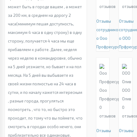
отзывов
отзыво
может быть в городе вашем , а может
за 200 км, в среднем на дорогу 2
Отзывы
Отзывы
часа(минимум пешая доступность,
сотрудников
сотрудни
максимум 4 часа в одну строну) в одну
о Ооо
о ООО
сторону, получается 4 часа мы еще
Профресурс
Прфресу
прибавляем к работе. Далее, неделя
через неделю в командировке, обычно
на 5 дней уезжаете, но бывает и на пол
месяца. На 5 дней вы выбываете из
своей жизни полностью на 24 часа в
Ооо
ООО
сутки, и по началу кажется интересным
Профресурс
Олив
, разные города, прогуляться
0
0
посмотреть , что то, но быстро это
отзывов
отзыво
проходит, по тому что вы поймете, что
смотреть в городах особо нечего, они
Отзывы
Отзывы
приблизительно все одинаковые,