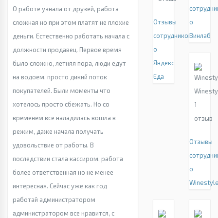
сотрудни
О работе узнала от друзей, работа
Отзывы
о
сложная но при этом платят не плохие
сотрудников
Винлаб
деньги. Естественно работать начала с
о
должности продавец. Первое время
Яндекс
было сложно, летняя пора, люди едут
Еда
на водоем, просто дикий поток
покупателей. Были моменты что
Winesty
хотелось просто сбежать. Но со
1
временем все наладилась вошла в
отзыв
режим, даже начала получать
Отзывы
удовольствие от работы. В
сотрудни
последствии стала кассиром, работа
о
более ответственная но не менее
Winestyl
интересная. Сейчас уже как год
работай администратором
администратором все нравится, с