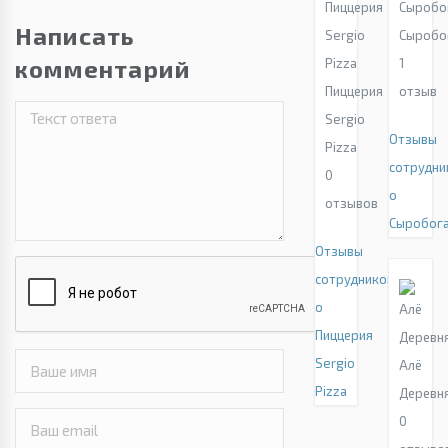
Написать
Сыробо
комментарий
1
Пиццерия
отзыв
Sergio
Отзывы
Pizza
сотрудни
0
о
отзывов
Сыробог
Отзывы
сотрудников
о
Пиццерия
Sergio
Алё
Pizza
Деревн
0