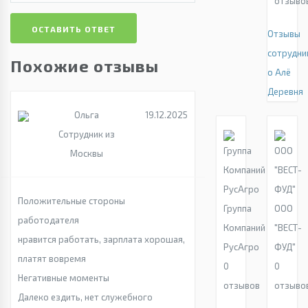
отзыво
ОСТАВИТЬ ОТВЕТ
Отзывы
сотрудни
Похожие отзывы
о Алё
Деревня
Ольга
19.12.2025
Сотрудник из
Москвы
Положительные стороны
Группа
ООО
работодателя
Компаний
"ВЕСТ-
нравится работать, зарплата хорошая,
РусАгро
ФУД"
платят вовремя
0
0
Негативные моменты
отзывов
отзыво
Далеко ездить, нет служебного