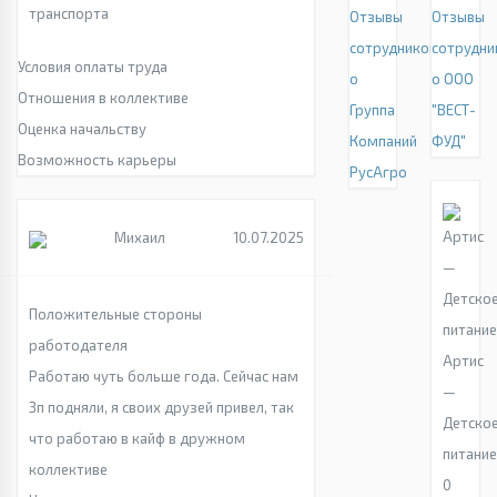
транспорта
Отзывы
Отзывы
сотрудников
сотрудни
Условия оплаты труда
о
о ООО
Отношения в коллективе
Группа
"ВЕСТ-
Оценка начальству
Компаний
ФУД"
Возможность карьеры
РусАгро
Михаил
10.07.2025
Положительные стороны
работодателя
Артис
Работаю чуть больше года. Сейчас нам
—
Зп подняли, я своих друзей привел, так
Детско
что работаю в кайф в дружном
питани
коллективе
0