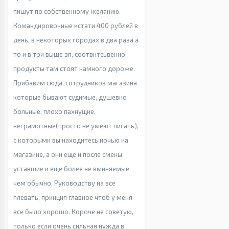
пишут по собственному желанию.
Командировочные кстати 400 рублей в
день, в некоторых городах в два раза а
то и в три выше зп, соотвнтсьвенно
продукты там стоят намного дороже.
Прибавим сюда, сотрудников магазина
которые бывают судимые, душевно
больные, плохо пахнущие,
неграмотные(просто не умеют писать),
с которыми вы находитесь ночью на
магазине, а они еще и после смены
уставшие и еще более не вминяемые
чем обычно. Руководству на все
плевать, принцип главное чтоб у меня
все было хорошо. Короче не советую,
только если очень сильная нужда в