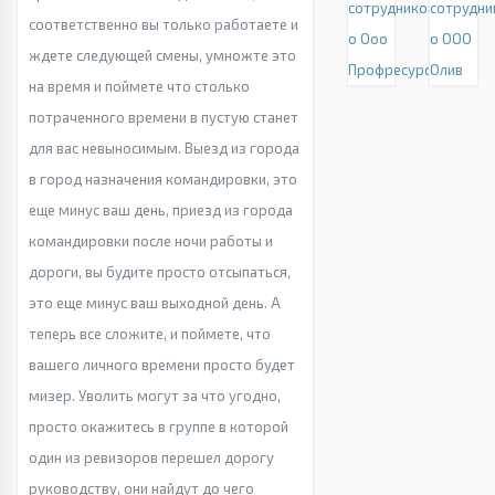
сотрудников
сотрудни
соответственно вы только работаете и
о Ооо
о ООО
ждете следующей смены, умножте это
Профресурс
Олив
на время и поймете что столько
потраченного времени в пустую станет
для вас невыносимым. Выезд из города
в город назначения командировки, это
еще минус ваш день, приезд из города
командировки после ночи работы и
дороги, вы будите просто отсыпаться,
это еще минус ваш выходной день. А
теперь все сложите, и поймете, что
вашего личного времени просто будет
мизер. Уволить могут за что угодно,
просто окажитесь в группе в которой
один из ревизоров перешел дорогу
руководству, они найдут до чего