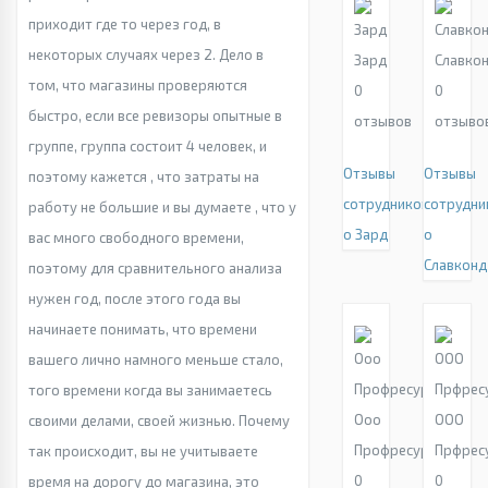
приходит где то через год, в
некоторых случаях через 2. Дело в
Зард
Славко
том, что магазины проверяются
0
0
быстро, если все ревизоры опытные в
отзывов
отзыво
группе, группа состоит 4 человек, и
Отзывы
Отзывы
поэтому кажется , что затраты на
сотрудников
сотрудни
работу не большие и вы думаете , что у
о Зард
о
вас много свободного времени,
Славконд
поэтому для сравнительного анализа
нужен год, после этого года вы
начинаете понимать, что времени
вашего лично намного меньше стало,
того времени когда вы занимаетесь
Ооо
ООО
своими делами, своей жизнью. Почему
Профресурс
Прфрес
так происходит, вы не учитываете
0
0
время на дорогу до магазина, это