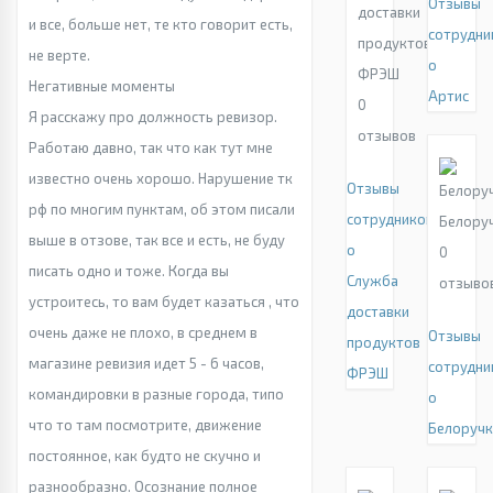
Отзывы
доставки
и все, больше нет, те кто говорит есть,
сотрудни
продуктов
не верте.
о
ФРЭШ
Негативные моменты
Артис
0
Я расскажу про должность ревизор.
отзывов
Работаю давно, так что как тут мне
известно очень хорошо. Нарушение тк
Отзывы
рф по многим пунктам, об этом писали
сотрудников
Белору
выше в отзове, так все и есть, не буду
о
0
писать одно и тоже. Когда вы
Служба
отзыво
устроитесь, то вам будет казаться , что
доставки
очень даже не плохо, в среднем в
Отзывы
продуктов
магазине ревизия идет 5 - 6 часов,
сотрудни
ФРЭШ
командировки в разные города, типо
о
что то там посмотрите, движение
Белоручк
постоянное, как будто не скучно и
разнообразно. Осознание полное