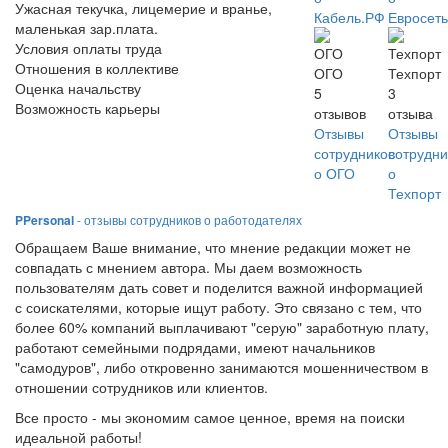
Ужасная текучка, лицемерие и вранье,
Кабель.РФ
Евросет
маленькая зар.плата.
Условия оплаты труда
Отношения в коллективе
ОГО
Техпорт
Оценка начальству
5
3
Возможность карьеры
отзывов
отзыва
Отзывы
Отзывы
сотрудников
сотрудни
о ОГО
о
Техпорт
PPersonal
- отзывы сотрудников о работодателях
Обращаем Ваше внимание, что мнение редакции может не
совпадать с мнением автора. Мы даем возможность
пользователям дать совет и поделится важной информацией
с соискателями, которые ищут работу. Это связано с тем, что
более 60% компаний выплачивают "серую" заработную плату,
работают семейными подрядами, имеют начальников
"самодуров", либо откровенно занимаются мошенничеством в
отношении сотрудников или клиентов.
Все просто - мы экономим самое ценное, время на поиски
идеальной работы!