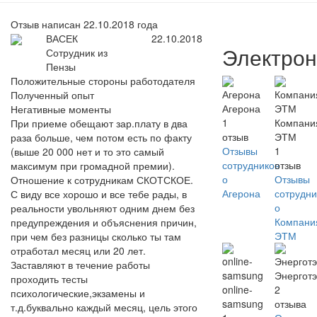
Отзыв написан 22.10.2018 года
ВАСЕК
22.10.2018
Электрон
Сотрудник из
Пензы
Положительные стороны работодателя
Полученный опыт
Агерона
Негативные моменты
1
Компани
При приеме обещают зар.плату в два
отзыв
ЭТМ
раза больше, чем потом есть по факту
Отзывы
1
(выше 20 000 нет и то это самый
сотрудников
отзыв
максимум при громадной премии).
о
Отзывы
Отношение к сотрудникам СКОТСКОЕ.
Агерона
сотрудни
С виду все хорошо и все тебе рады, в
о
реальности увольняют одним днем без
Компани
предупреждения и объяснения причин,
ЭТМ
при чем без разницы сколько ты там
отработал месяц или 20 лет.
Заставляют в течение работы
Энерготэ
проходить тесты
online-
2
психологические,экзамены и
samsung
отзыва
т.д.буквально каждый месяц, цель этого