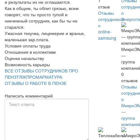
1
Отзывы
и результаты их не оглашаются.
отзыв
сотрудни
Как в общем, ты облит грязью, всем
Отзывы
о
говорят, что ты просто тупой и
сотрудников
Энерготэ
никчемный сотрудник, как бы ты не
о
старался.
online-
Ужасная текучка, лицемерие и вранье,
samsung
маленькая зар.плата.
Условия оплаты труда
МикроЭ
Отношения в коллективе
—
Оценка начальству
группа
Возможность карьеры
компани
ВСЕ ОТЗЫВЫ СОТРУДНИКОВ ПРО
0
ПЕНЗТЯЖПРОМАРМАТУРА
отзывов
ОТЗЫВЫ О РАБОТЕ В ПЕНЗЕ
Отзывы
сотрудни
Написать комментарий
о
МикроЭ
—
группа
компани