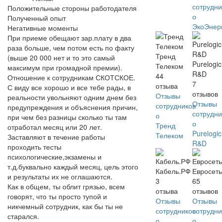
сотрудни
Положительные стороны работодателя
о
Полученный опыт
ЭкоЭнер
Негативные моменты
При приеме обещают зар.плату в два
раза больше, чем потом есть по факту
Тренд
(выше 20 000 нет и то это самый
Purelogic
Телеком
максимум при громадной премии).
R&D
44
Отношение к сотрудникам СКОТСКОЕ.
7
отзыва
С виду все хорошо и все тебе рады, в
отзывов
Отзывы
реальности увольняют одним днем без
Отзывы
сотрудников
предупреждения и объяснения причин,
сотрудни
о
при чем без разницы сколько ты там
о
Тренд
отработал месяц или 20 лет.
Purelogic
Телеком
Заставляют в течение работы
R&D
проходить тесты
психологические,экзамены и
т.д.буквально каждый месяц, цель этого
Кабель.РФ
Евросет
и результаты их не оглашаются.
3
65
Как в общем, ты облит грязью, всем
отзыва
отзывов
говорят, что ты просто тупой и
Отзывы
Отзывы
никчемный сотрудник, как бы ты не
сотрудников
сотрудни
старался.
о
о