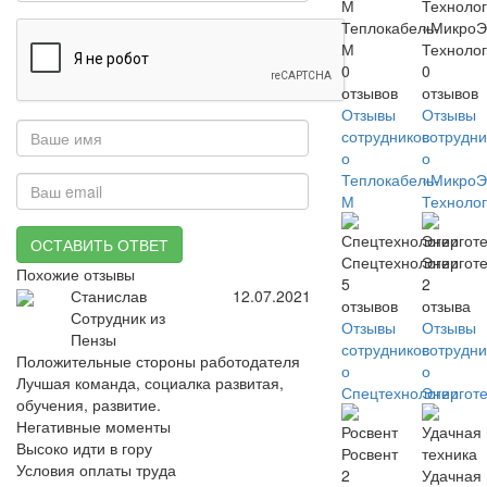
Теплокабель-
«Микро
М
Техноло
0
0
отзывов
отзывов
Отзывы
Отзывы
сотрудников
сотрудни
о
о
Теплокабель-
«Микро
М
Техноло
ОСТАВИТЬ ОТВЕТ
Спецтехнологии
Энергот
Похожие отзывы
5
2
Станислав
12.07.2021
отзывов
отзыва
Сотрудник из
Отзывы
Отзывы
Пензы
сотрудников
сотрудни
Положительные стороны работодателя
о
о
Лучшая команда, социалка развитая,
Спецтехнологии
Энергот
обучения, развитие.
Негативные моменты
Высоко идти в гору
Росвент
Условия оплаты труда
2
Удачная