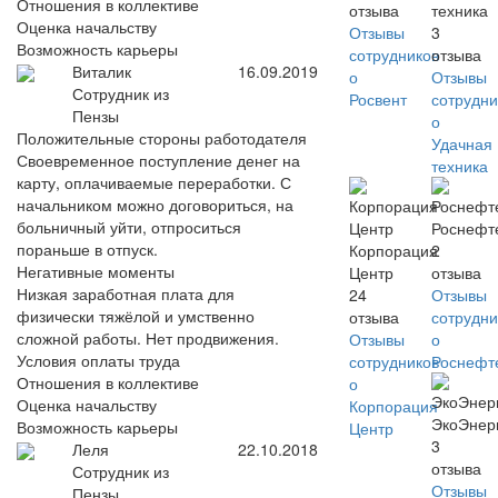
Отношения в коллективе
отзыва
техника
Оценка начальству
Отзывы
3
Возможность карьеры
сотрудников
отзыва
Виталик
16.09.2019
о
Отзывы
Сотрудник из
Росвент
сотрудни
Пензы
о
Положительные стороны работодателя
Удачная
Своевременное поступление денег на
техника
карту, оплачиваемые переработки. С
начальником можно договориться, на
больничный уйти, отпроситься
Роснефт
пораньше в отпуск.
Корпорация
2
Негативные моменты
Центр
отзыва
Низкая заработная плата для
24
Отзывы
физически тяжёлой и умственно
отзыва
сотрудни
сложной работы. Нет продвижения.
Отзывы
о
Условия оплаты труда
сотрудников
Роснефт
Отношения в коллективе
о
Оценка начальству
Корпорация
ЭкоЭнер
Возможность карьеры
Центр
3
Леля
22.10.2018
отзыва
Сотрудник из
Отзывы
Пензы