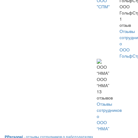
ООО
"СПМ"
ООО
ГольфСт
1
отзыв
Отзывы
сотрудни
о
ООО
ГольфСт
ООО
“НМА”
13
отзывов
Отзывы
сотрудников
о
ООО
“НМА”
PPersonal
- отзывы сотрудников о работодателях