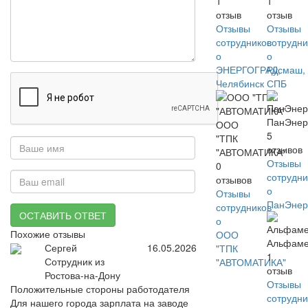
1
1
отзыв
отзыв
Отзывы
Отзывы
сотрудников
сотрудни
о
о
ЭНЕРГОГРАД,
Русмаш,
Челябинск
СПБ
ПанЭнер
ООО
5
"ТПК
отзывов
"АВТОМАТИКА"
Отзывы
0
сотрудни
отзывов
о
Отзывы
ПанЭнер
сотрудников
ОСТАВИТЬ ОТВЕТ
о
Похожие отзывы
ООО
Альфаме
Сергей
16.05.2026
"ТПК
1
Сотрудник из
"АВТОМАТИКА"
отзыв
Ростова-на-Дону
Отзывы
Положительные стороны работодателя
сотрудни
Для нашего города зарплата на заводе