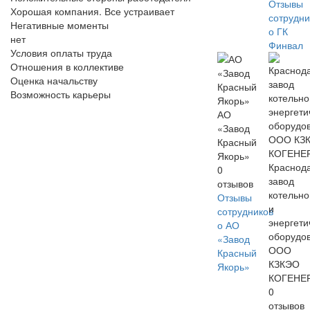
Отзывы
Хорошая компания. Все устраивает
сотрудни
Негативные моменты
о ГК
нет
Финвал
Условия оплаты труда
Отношения в коллективе
Оценка начальству
Возможность карьеры
АО
«Завод
Красный
Якорь»
Краснод
0
завод
отзывов
котельно
Отзывы
и
сотрудников
энергети
о АО
оборудо
«Завод
ООО
Красный
КЗКЭО
Якорь»
КОГЕНЕ
0
отзывов