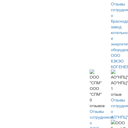
Отзывы
сотрудни
о
Краснод
завод
котельно
и
энергети
оборудо
ООО
КЗКЭО
КОГЕНЕ
АО"НПЦ"
ООО
1
"СПМ"
отзыв
0
Отзывы
отзывов
сотрудни
Отзывы
о
сотрудников
АО"НПЦ"
о