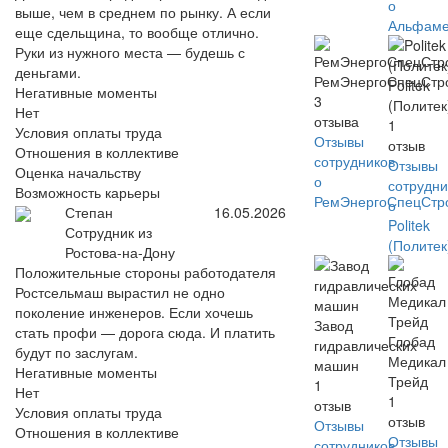
о
выше, чем в среднем по рынку. А если
Альфаме
еще сдельщина, то вообще отлично.
Руки из нужного места — будешь с
деньгами.
РемЭнергоСпецСтр
Politek
Негативные моменты
3
(Политек
Нет
отзыва
1
Условия оплаты труда
Отзывы
отзыв
Отношения в коллективе
сотрудников
Отзывы
Оценка начальству
о
сотрудни
Возможность карьеры
РемЭнергоСпецСтр
о
Степан
16.05.2026
Politek
Сотрудник из
(Политек
Ростова-на-Дону
Положительные стороны работодателя
Ростсельмаш вырастил не одно
поколение инженеров. Если хочешь
Завод
стать профи — дорога сюда. И платить
Глобад
гидравлических
будут по заслугам.
Медикал
машин
Негативные моменты
Трейд
1
Нет
1
отзыв
Условия оплаты труда
отзыв
Отзывы
Отношения в коллективе
Отзывы
сотрудников