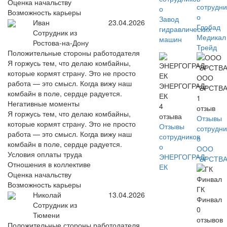
Оценка начальству
сотрудни
о
Возможность карьеры
о
Завод
Иван
23.04.2026
Глобад
гидравлических
Сотрудник из
Медикал
машин
Ростова-на-Дону
Трейд
Положительные стороны работодателя
Я горжусь тем, что делаю комбайны,
которые кормят страну. Это не просто
ООО
работа — это смысл. Когда вижу наш
ЭНЕРГОГРАД-
"ЭРСТВА
комбайн в поле, сердце радуется.
ЕК
1
Негативные моменты
4
отзыв
Я горжусь тем, что делаю комбайны,
отзыва
Отзывы
которые кормят страну. Это не просто
Отзывы
сотрудни
работа — это смысл. Когда вижу наш
сотрудников
о
комбайн в поле, сердце радуется.
о
ООО
Условия оплаты труда
ЭНЕРГОГРАД-
"ЭРСТВА
Отношения в коллективе
ЕК
Оценка начальству
Возможность карьеры
ГК
Николай
13.04.2026
Финвал
Сотрудник из
0
Тюмени
отзывов
Положительные стороны работодателя