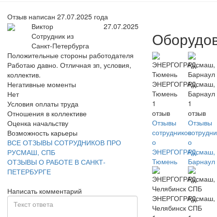
Отзыв написан 27.07.2025 года
Виктор
27.07.2025
Оборудо
Сотрудник из
Санкт-Петербурга
Положительные стороны работодателя
Работаю давно. Отличная зп, условия,
коллектив.
ЭНЕРГОГРАД,
Русмаш,
Негативные моменты
Тюмень
Барнаул
Нет
1
1
Условия оплаты труда
отзыв
отзыв
Отношения в коллективе
Отзывы
Отзывы
Оценка начальству
сотрудников
сотрудни
Возможность карьеры
о
о
ВСЕ ОТЗЫВЫ СОТРУДНИКОВ ПРО
ЭНЕРГОГРАД,
Русмаш,
РУСМАШ, СПБ
Тюмень
Барнаул
ОТЗЫВЫ О РАБОТЕ В САНКТ-
ПЕТЕРБУРГЕ
Написать комментарий
ЭНЕРГОГРАД,
Русмаш,
Челябинск
СПБ