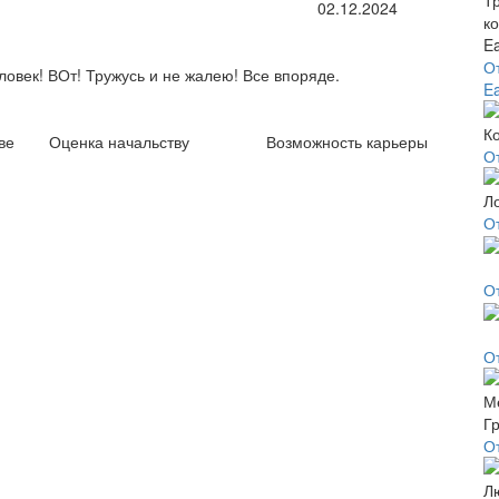
02.12.2024
О
ловек! ВОт! Тружусь и не жалею! Все впоряде.
Ea
ве
Оценка начальству
Возможность карьеры
О
О
О
О
О