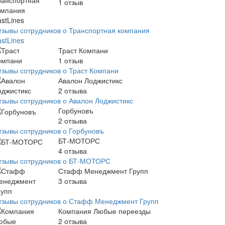
1
отзыв
тзывы сотрудников о Транспортная компания
stLines
Траст Компани
1
отзыв
тзывы сотрудников о Траст Компани
Авалон Лоджистикс
2
отзыва
тзывы сотрудников о Авалон Лоджистикс
Горбуновъ
2
отзыва
тзывы сотрудников о Горбуновъ
БТ-МОТОРС
4
отзыва
тзывы сотрудников о БТ-МОТОРС
Стафф Менеджмент Групп
3
отзыва
тзывы сотрудников о Стафф Менеджмент Групп
Компания Любые переезды
2
отзыва