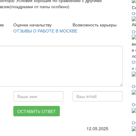
 контора! Условия хорошие по сравнению с другими
 всем(поадрками от папы особено)
О
ве
Оценка начальству
Возможность карьеры
ОТЗЫВЫ О РАБОТЕ В МОСКВЕ
О
О
и
О
О
ОСТАВИТЬ ОТВЕТ
О
12.05.2025