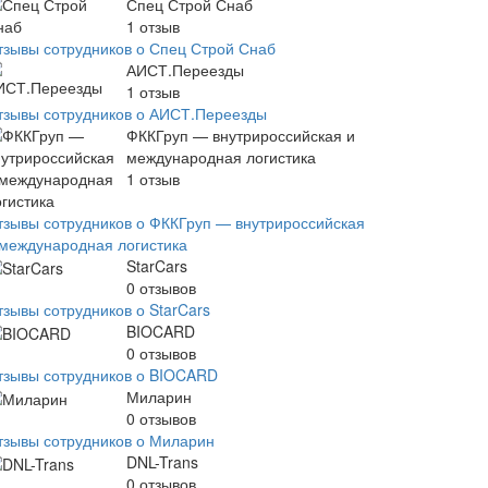
Спец Строй Снаб
1
отзыв
тзывы сотрудников о Спец Строй Снаб
АИСТ.Переезды
1
отзыв
тзывы сотрудников о АИСТ.Переезды
ФККГруп — внутрироссийская и
международная логистика
1
отзыв
тзывы сотрудников о ФККГруп — внутрироссийская
 международная логистика
StarCars
0
отзывов
тзывы сотрудников о StarCars
BIOCARD
0
отзывов
тзывы сотрудников о BIOCARD
Миларин
0
отзывов
тзывы сотрудников о Миларин
DNL-Trans
0
отзывов