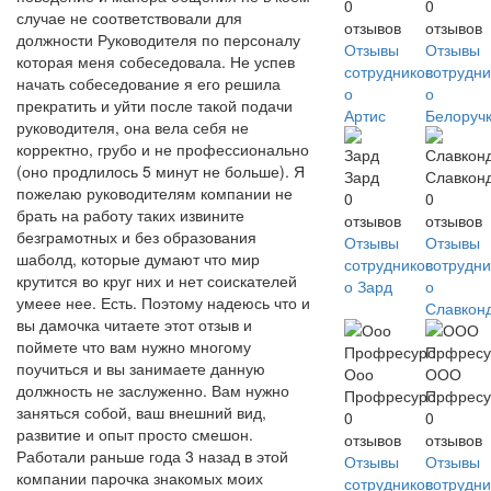
0
0
случае не соответствовали для
отзывов
отзывов
должности Руководителя по персоналу
Отзывы
Отзывы
которая меня собеседовала. Не успев
сотрудников
сотрудни
начать собеседование я его решила
о
о
прекратить и уйти после такой подачи
Артис
Белоруч
руководителя, она вела себя не
корректно, грубо и не профессионально
(оно продлилось 5 минут не больше). Я
Зард
Славкон
пожелаю руководителям компании не
0
0
брать на работу таких извините
отзывов
отзывов
безграмотных и без образования
Отзывы
Отзывы
шаболд, которые думают что мир
сотрудников
сотрудни
крутится во круг них и нет соискателей
о Зард
о
умеее нее. Есть. Поэтому надеюсь что и
Славкон
вы дамочка читаете этот отзыв и
поймете что вам нужно многому
поучиться и вы занимаете данную
Ооо
ООО
должность не заслуженно. Вам нужно
Профресурс
Прфресу
заняться собой, ваш внешний вид,
0
0
развитие и опыт просто смешон.
отзывов
отзывов
Работали раньше года 3 назад в этой
Отзывы
Отзывы
компании парочка знакомых моих
сотрудников
сотрудни