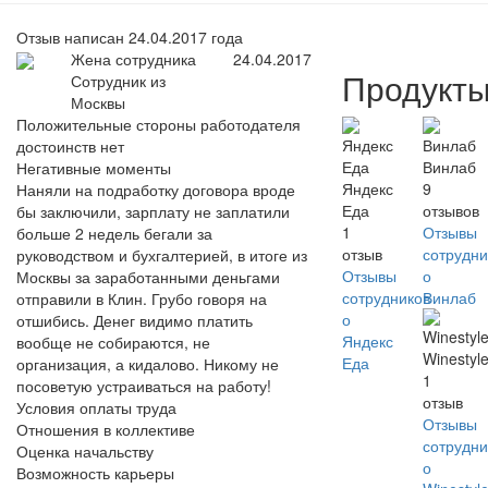
Отзыв написан 24.04.2017 года
Жена сотрудника
24.04.2017
Продукт
Сотрудник из
Москвы
Положительные стороны работодателя
достоинств нет
Винлаб
Негативные моменты
Яндекс
9
Наняли на подработку договора вроде
Еда
отзывов
бы заключили, зарплату не заплатили
1
Отзывы
больше 2 недель бегали за
отзыв
сотрудни
руководством и бухгалтерией, в итоге из
Отзывы
о
Москвы за заработанными деньгами
сотрудников
Винлаб
отправили в Клин. Грубо говоря на
о
отшибись. Денег видимо платить
Яндекс
вообще не собираются, не
Winestyl
Еда
организация, а кидалово. Никому не
1
посоветую устраиваться на работу!
отзыв
Условия оплаты труда
Отзывы
Отношения в коллективе
сотрудни
Оценка начальству
о
Возможность карьеры