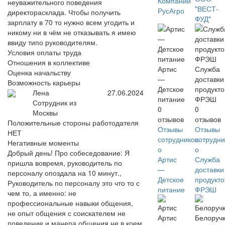
Компаний
неуважительного поведения
"ВЕСТ-
РусАгро
директорасклада. Чтобы получить
ФУД"
зарплату в 70 то нужно всем угодить и
никому ни в чём не отказывать я имею
ввиду типо руководителям.
Условия оплаты труда
Отношения в коллективе
Артис
Служба
Оценка начальству
—
доставки
Возможность карьеры
Детское
продукто
Лена
27.06.2024
питание
ФРЭШ
Сотрудник из
0
0
Москвы
отзывов
отзывов
Положительные стороны работодателя
Отзывы
Отзывы
НЕТ
сотрудников
сотрудни
Негативные моменты
о
о
Добрый день! Про собеседование: Я
Артис
Служба
пришла вовремя, руководитель по
—
доставки
персоналу опоздала на 10 минут.,
Детское
продукто
Руководитель по персоналу это что то с
питание
ФРЭШ
чем то, а именно: не
профессиональные навыки общения,
не опыт общения с соискателем не
Артис
Белоруч
поведение и манера общения не в коем