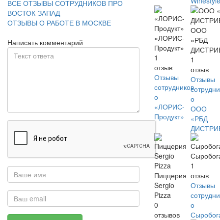
Winestyl
ВСЕ ОТЗЫВЫ СОТРУДНИКОВ ПРО
ВОСТОК-ЗАПАД
ОТЗЫВЫ О РАБОТЕ В МОСКВЕ
ООО
«ЛОРИС-
«РБД
Написать комментарий
Продукт»
ДИСТРИ
1
1
отзыв
отзыв
Отзывы
Отзывы
сотрудников
сотрудни
о
о
«ЛОРИС-
ООО
Продукт»
«РБД
ДИСТРИ
Сыробог
1
Пиццерия
отзыв
Sergio
Отзывы
Pizza
сотрудни
0
о
отзывов
Сыробог