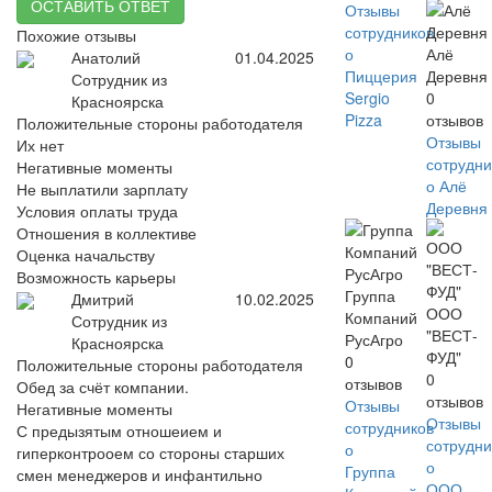
ОСТАВИТЬ ОТВЕТ
Отзывы
сотрудников
Похожие отзывы
о
Алё
Анатолий
01.04.2025
Пиццерия
Деревня
Сотрудник из
Sergio
0
Красноярска
Pizza
отзывов
Положительные стороны работодателя
Отзывы
Их нет
сотрудни
Негативные моменты
о Алё
Не выплатили зарплату
Деревня
Условия оплаты труда
Отношения в коллективе
Оценка начальству
Возможность карьеры
Группа
Дмитрий
10.02.2025
ООО
Компаний
Сотрудник из
"ВЕСТ-
РусАгро
Красноярска
ФУД"
0
Положительные стороны работодателя
0
отзывов
Обед за счёт компании.
отзывов
Отзывы
Негативные моменты
Отзывы
сотрудников
С предызятым отношеием и
сотрудни
о
гиперконтрооем со стороны старших
о
Группа
смен менеджеров и инфантильно
ООО