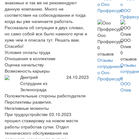
знакомых и так же не рекомендуют
о Ооо
о
данную компанию. Много не
Профресурс
ООО
соответствия на собеседовании и тогда
Прфресу
когда вы уже начинаете работать.
Рассказала об ситуации в двух словах,
но само собой все было намного ярче и
Ооо
хуже чем я описала тут. Решать вам.
ООО
Профресурс
Спасибо!
Олив
0
Условия оплаты труда
0
отзывов
Отношения в коллективе
отзывов
Отзывы
Оценка начальству
Отзывы
сотрудников
Возможность карьеры
сотрудни
о Ооо
Дмитрий
24.10.2023
о
Профресурс
Сотрудник из
ООО
Зеленограда
Олив
Положительные стороны работодателя
Перспективы развития.
Негативные моменты
При трудоустройстве 03.10.2023
прошел стажировку на новом месте
работы отработав сутки. Отдел
технического обслуживания на