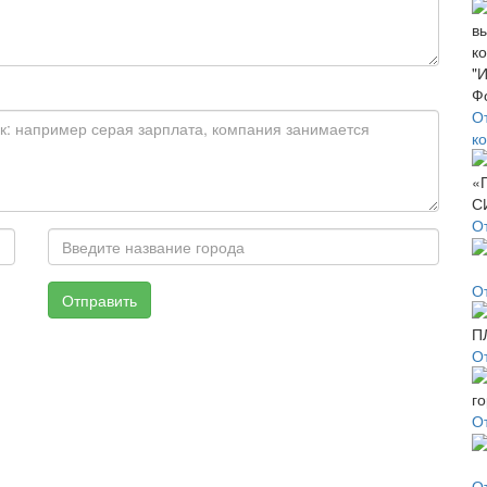
О
к
О
О
Отправить
О
О
О