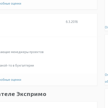
обные оценки
6.3.2016
О
имающие менеджеры проектов
какой-то в бухгалтерии
О
обные оценки
о
ателе Экспримо