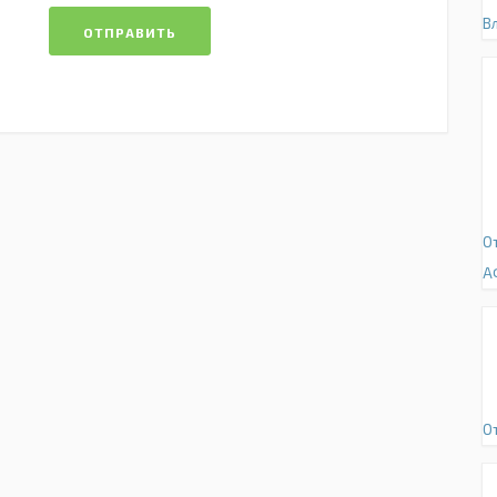
В
ОТПРАВИТЬ
О
А
О