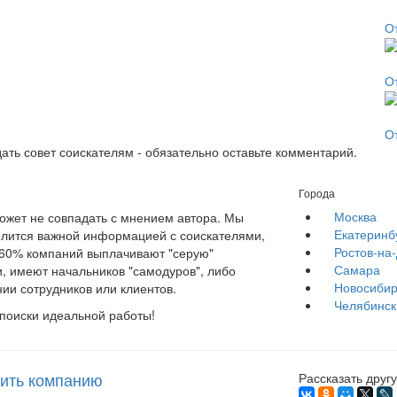
О
О
О
ать совет соискателям - обязательно оставьте комментарий.
Города
Москва
жет не совпадать с мнением автора. Мы
Екатеринб
елится важной информацией с соискателями,
Ростов-на
е 60% компаний выплачивают "серую"
Самара
, имеют начальников "самодуров", либо
Новосибир
ии сотрудников или клиентов.
Челябинск
 поиски идеальной работы!
ить компанию
Рассказать другу