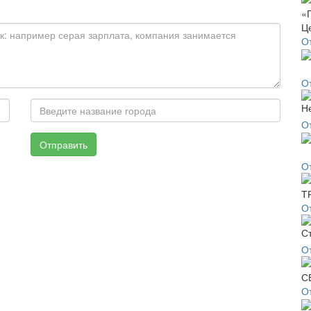
О
О
О
Отправить
О
О
О
О