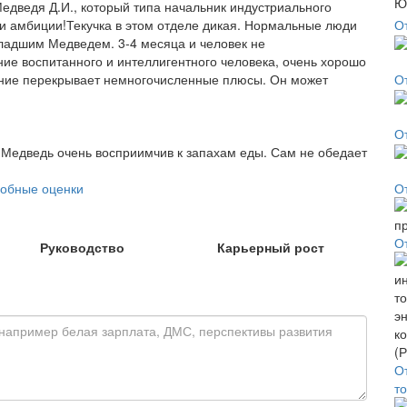
едведя Д.И., который типа начальник индустриального
дни амбиции!Текучка в этом отделе дикая. Нормальные люди
О
ладшим Медведем. 3-4 месяца и человек не
ие воспитанного и интеллигентного человека, очень хорошо
ние перекрывает немногочисленные плюсы. Он может
О
О
й Медведь очень восприимчив к запахам еды. Сам не обедает
обные оценки
О
О
Руководство
Карьерный рост
О
т