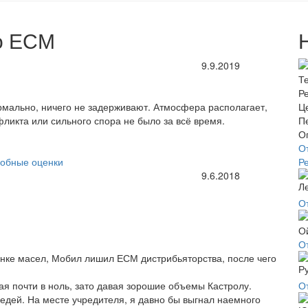
о ЕСМ
9.9.2019
рмально, ничего не задерживают. Атмосфера располагает,
фликта или сильного спора не было за всё время.
О
обные оценки
Р
9.6.2018
О
О
ынке масел, Мобил лишил ЕСМ дистрибьяторства, после чего
ая почти в ноль, зато давая зорошие объемы Кастролу.
О
едей. На месте учредителя, я давно бы выгнал наемного