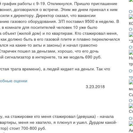
 график работы с 9-19. Откликнулся. Пришло приглашение
звонил, договорился о встрече. Этим же днем приехал к ним
О
сили к директору. Директор сказал, что вакансии
нию газового оборудования. З/П поставил 9500 в неделю. В
, в комнате для поситителей человек 10 уже было
О
 объект (жилой дом) и по квартирам. Кто стажировал меня,
 как должно быть в его газовой плите и плавно переключился
лался на какие-то акты и законы) и начал грамотно
О
. Старичек пошел за деньгами, хорошо, что его дочь
й сигнализатор в интернете, та же модель 690 руб.
стая трата времени), а людей кидает на деньги. Так что
О
т
обные оценки
3.23.2018
О
зу, на стажировке кто меня стажировал (девушка) - начала
О
квартиры, меня не хватило, я плюнул и ушел. Дурдом какой-
тор) стоит 700-800 руб.