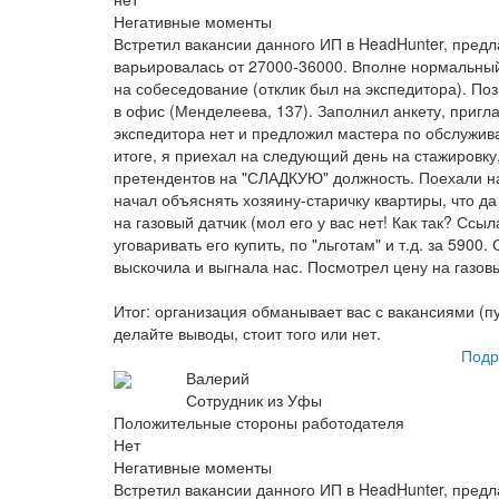
Негативные моменты
Встретил вакансии данного ИП в HeadHunter, предла
варьировалась от 27000-36000. Вполне нормальный
на собеседование (отклик был на экспедитора). По
в офис (Менделеева, 137). Заполнил анкету, пригла
экспедитора нет и предложил мастера по обслужива
итоге, я приехал на следующий день на стажировку
претендентов на "СЛАДКУЮ" должность. Поехали на
начал объяснять хозяину-старичку квартиры, что да
на газовый датчик (мол его у вас нет! Как так? Ссы
уговаривать его купить, по "льготам" и т.д. за 5900
выскочила и выгнала нас. Посмотрел цену на газовы
Итог: организация обманывает вас с вакансиями (пу
делайте выводы, стоит того или нет.
Подр
Валерий
Сотрудник из Уфы
Положительные стороны работодателя
Нет
Негативные моменты
Встретил вакансии данного ИП в HeadHunter, предла