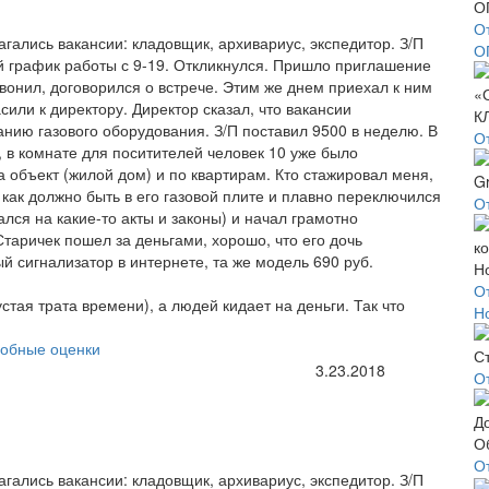
О
гались вакансии: кладовщик, архивариус, экспедитор. З/П
О
 график работы с 9-19. Откликнулся. Пришло приглашение
звонил, договорился о встрече. Этим же днем приехал к ним
сили к директору. Директор сказал, что вакансии
нию газового оборудования. З/П поставил 9500 в неделю. В
О
, в комнате для поситителей человек 10 уже было
 объект (жилой дом) и по квартирам. Кто стажировал меня,
 как должно быть в его газовой плите и плавно переключился
От
лался на какие-то акты и законы) и начал грамотно
. Старичек пошел за деньгами, хорошо, что его дочь
й сигнализатор в интернете, та же модель 690 руб.
О
стая трата времени), а людей кидает на деньги. Так что
Н
обные оценки
3.23.2018
О
О
гались вакансии: кладовщик, архивариус, экспедитор. З/П