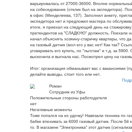
варьировалась от 27000-36000. Вполне нормальный
на собеседование (отклик был на экспедитора). По
в офис (Менделеева, 137). Заполнил анкету, пригла
экспедитора нет и предложил мастера по обслужива
итоге, я приехал на следующий день на стажировку
претендентов на "СЛАДКУЮ" должность. Поехали на
начал объяснять хозяину-старичку квартиры, что да
на газовый датчик (мол его у вас нет! Как так? Ссы
уговаривать его купить, по "льготам" и т.д. за 5900
выскочила и выгнала нас. Посмотрел цену на газовы
Итог: организация обманывает вас с вакансиями (пу
делайте выводы, стоит того или нет.
Подр
Роман
Сотрудник из Уфы
Положительные стороны работодателя
нет
Негативные моменты
Тоже попался на их удочку! Навязали техника по га
бабке втюхивать за 6000 газовый датчик. После 5й 
то. В магазине "Электроника" этот датчик (сигнализа