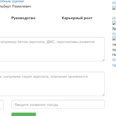
обные оценки
О
льберт Рамилевич
Руководство
Карьерный рост
О
О
О
п