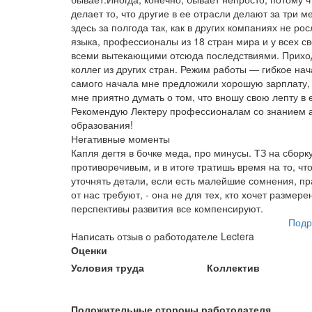
делает то, что другие в ее отрасли делают за три 
здесь за полгода так, как в других компаниях не рос
языка, профессионалы из 18 стран мира и у всех св
всеми вытекающими отсюда последствиями. Приход
коллег из других стран. Режим работы — гибкое нача
самого начала мне предложили хорошую зарплату, и
мне приятно думать о том, что вношу свою лепту в 
Рекомендую Лектеру профессионалам со знанием а
образования!
Негативные моменты
Капля дегтя в бочке меда, про минусы. ТЗ на сбор
противоречивым, и в итоге тратишь время на то, чт
уточнять детали, если есть малейшие сомнения, пра
от нас требуют, - она не для тех, кто хочет размер
перспективы развития все компенсируют.
Подр
Написать отзыв о работодателе Lectera
Оценки
Условия труда
Коллектив
Положительные стороны работодателя