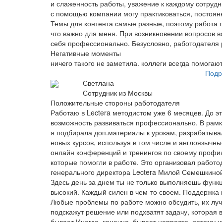
и слаженность работы, уважение к каждому сотрудник
с помощью компании могу практиковаться, постоянн
Темы для контента самые разные, поэтому работа п
что важно для меня. При возникновении вопросов в
себя профессионально. Безусловно, работодателя
Негативные моменты
ничего такого не заметила. коллеги всегда помога
Подр
Светлана
Сотрудник из Москвы
Положительные стороны работодателя
Работаю в Lectera методистом уже 6 месяцев. До э
возможность развиваться профессионально. В рамк
я подбирала доп.материалы к урокам, разрабатыва
новых курсов, используя в том числе и англоязычн
онлайн конференций и тренингов по своему профи
которые помогли в работе. Это организовал работо
генерального директора Lectera Милой Семешкиной
Здесь день за днем ты не только выполняешь функц
высокий. Каждый силен в чем-то своем. Поддержка
Любые проблемы по работе можно обсудить, их луч
подскажут решение или подхватят задачу, которая в
бывает.Иногда, конечно, бывает непросто, потому 