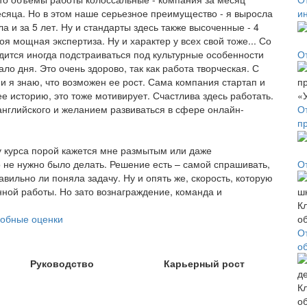
месяца. Но в этом наше серьезное преимущество - я выросла
и
ла и за 5 лет. Ну и стандарты здесь также высоченные - 4
оя мощная экспертиза. Ну и характер у всех свой тоже... Со
ится иногда подстраиваться под культурные особенности
О
ло дня. Это очень здорово, так как работа творческая. С
 я знаю, что возможен ее рост. Сама компания стартап и
ее историю, это тоже мотивирует. Счастлива здесь работать.
нглийского и желанием развиваться в сфере онлайн-
О
п
ку курса порой кажется мне размытым или даже
о не нужно было делать. Решение есть – самой спрашивать,
О
вильно ли поняла задачу. Ну и опять же, скорость, которую
енной работы. Но зато вознаграждение, команда и
обные оценки
О
о
Руководство
Карьерный рост