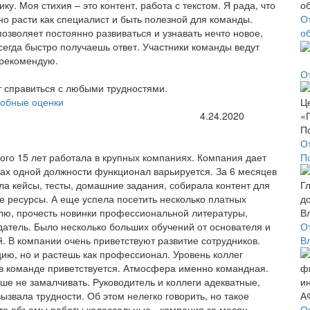
у. Моя стихия – это контент, работа с текстом. Я рада, что
о расти как специалист и быть полезной для команды.
О
озволяет постоянно развиваться и узнавать нечто новое,
о
сегда быстро получаешь ответ. Участники команды ведут
 рекомендую.
О
ют справиться с любыми трудностями.
обные оценки
4.24.2020
О
того 15 лет работала в крупных компаниях. Компания дает
П
ах одной должности функционал варьируется. За 6 месяцев
ла кейсы, тесты, домашние задания, собирала контент для
ые ресурсы. А еще успела посетить несколько платных
лю, прочесть новинки профессиональной литературы,
датель. Было несколько больших обучений от основателя и
О
. В компании очень приветствуют развитие сотрудников.
В
ию, но и растешь как профессионал. Уровень коллег
 в команде приветствуется. Атмосфера именно командная.
ше не замалчивать. Руководитель и коллеги адекватные,
ызвала трудности. Об этом нелегко говорить, но такое
что объемы работы колоссальные - компания за месяц
О