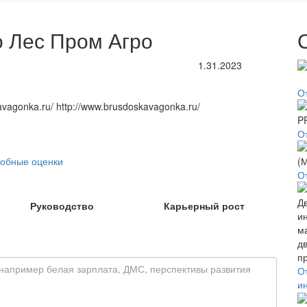
о Лес Пром Агро
1.31.2023
О
avagonka.ru/ http://www.brusdoskavagonka.ru/
О
обные оценки
О
Руководство
Карьерный рост
О
и