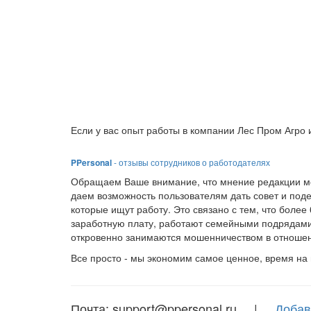
Если у вас опыт работы в компании Лес Пром Агро 
PPersonal
- отзывы сотрудников о работодателях
Обращаем Ваше внимание, что мнение редакции мо
даем возможность пользователям дать совет и под
которые ищут работу. Это связано с тем, что боле
заработную плату, работают семейными подрядами
откровенно занимаются мошенничеством в отношен
Все просто - мы экономим самое ценное, время на
Почта: support@ppersonal.ru |
Добав