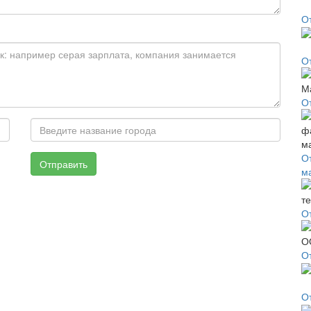
О
О
О
О
Отправить
м
О
О
О