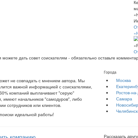
О
«
О
и можете дать совет соискателям - обязательно оставьте коммента
Города
Москва
жет не совпадать с мнением автора. Мы
Екатеринб
елится важной информацией с соискателями,
Ростов-на
е 60% компаний выплачивают "серую"
Самара
, имеют начальников "самодуров", либо
Новосибир
ии сотрудников или клиентов.
Челябинск
 поиски идеальной работы!
ить компанию
Рассказать другу