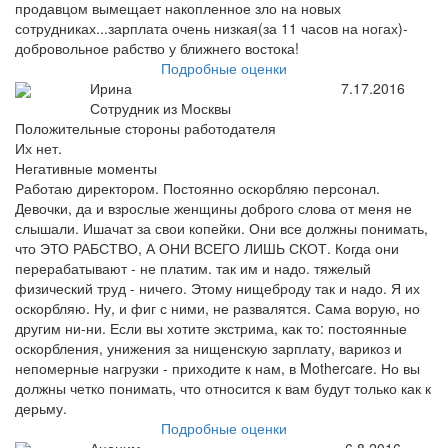
продавцом вымещает накопленное зло на новых
сотрудниках...зарплата очень низкая(за 11 часов на ногах)-
добровольное рабство у ближнего востока!
Подробные оценки
Ирина
7.17.2016
Сотрудник из Москвы
Положительные стороны работодателя
Их нет.
Негативные моменты
Работаю директором. Постоянно оскорбляю персонал.
Девочки, да и взрослые женщины доброго слова от меня не
слышали. Ишачат за свои копейки. Они все должны понимать,
что ЭТО РАБСТВО, А ОНИ ВСЕГО ЛИШЬ СКОТ. Когда они
перерабатывают - не платим. так им и надо. тяжелый
физический труд - ничего. Этому нищеброду так и надо. Я их
оскорбляю. Ну, и фиг с ними, не развалятся. Сама ворую, но
другим ни-ни. Если вы хотите экстрима, как то: постоянные
оскорбления, унижения за нищенскую зарплату, варикоз и
непомерные нагрузки - приходите к нам, в Mothercare. Но вы
должны четко понимать, что относится к вам будут только как к
дерьму.
Подробные оценки