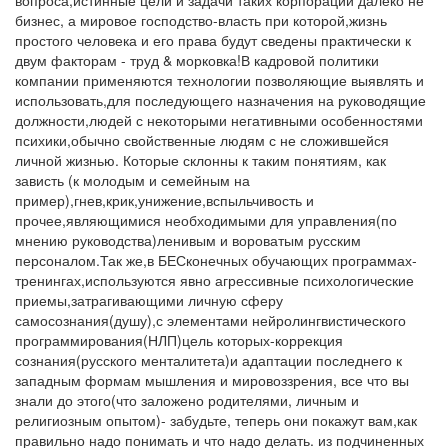
вопроса,истинные цели и задачи таких корпораций далеко не
бизнес, а мировое господство-власть при которой,жизнь
простого человека и его права будут сведены практически к
двум факторам - труд & морковка!В кадровой политики
компании применяются технологии позволяющие выявлять и
использовать,для последующего назначения на руководящие
должности,людей с некоторыми негативными особенностями
психики,обычно свойственные людям с не сложившейся
личной жизнью. Которые склонны к таким понятиям, как
зависть (к молодым и семейным на
пример),гнев,крик,унижение,вспыльчивость и
прочее,являющимися необходимыми для управления(по
мнению руководства)ленивым и вороватым русским
персоналом.Так же,в БЕСконечных обучающих программах-
тренингах,используются явно агрессивные психологические
приемы,затрагивающими личную сферу
самосознания(душу),с элементами нейролингвистического
программирования(НЛП)цель которых-коррекция
сознания(русского менталитета)и адаптации последнего к
западным формам мышления и мировоззрения, все что вы
знали до этого(что заложено родителями, личным и
религиозным опытом)- забудьте, теперь они покажут вам,как
правильно надо понимать и что надо делать. из подчиненных