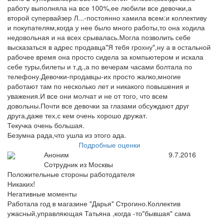
работу выполняла на все 100%,ее любили все девочки,а
второй супервайзер Л...-постоянно хамила всем:и коллективу
и покупателям,когда у нее было много работы,то она ходила
недовольная и на всех срывалась.Могла позволить себе
высказаться в адрес продавца"Я тебя грохну",ну а в остальной
рабочее время она просто сидела за компьютером и искала
себе туры,билеты и т.д.,а по вечерам часами болтала по
телефону.Девочки-продавцы-их просто жалко,многие
работают там по несколько лет и никакого повышения и
уважения.И все они молчат и не от того, что всем
довольны.Почти все девочки за глазами обсуждают друг
друга,даже тех,с кем очень хорошо дружат.
Текучка очень большая.
Безумна рада,что ушла из этого ада.
Подробные оценки
Аноним
9.7.2016
Сотрудник из Москвы
Положительные стороны работодателя
Никаких!
Негативные моменты
Работала год в магазине "Дарья" Строгино.Коллектив
ужасный,управляющая Татьяна ,когда -то"бывшая" сама