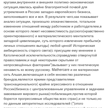
кругами,внутренняя и внешняя политико-экономическая
ситуация,явилась крайне благоприятной почвой для
устремления в Россию западно-европейского бизнеса,
заполонившего все и вся. В результате чего,как показывает
анализ ситуации, произошло злокачественное, тотальное
изменение отношений между работником и работодателем,в
основе которого лежит несовместимость русского(нравственно
ориентированного) и материалистического менталитета
западной цивилизации, суть которого-извлечение прибыли(в
личных отношениях выгоды) любой ценой! Историческая
амбициозность старого света(с присущим ему мнением о
Католической исключительности,справедливо отвергнутой
православием,и ещё некоторыми скрытыми от
непросвещённых факторами*)вызывает у них генетическую
ненависть ко всему русскому. Mathercare и ее материнская
сеть Алшая,включающая в себя множество различных
брендов,являются яркими представителями
транснационального( крайне агрессивного в отношении
России)бизнеса с централизованным управлением и задачами
завоевания мирового рынка(глобализация,против которой
борются прогрессивные общества всех стран),и не только,но
по данным авторитетных исследователей (*)этого