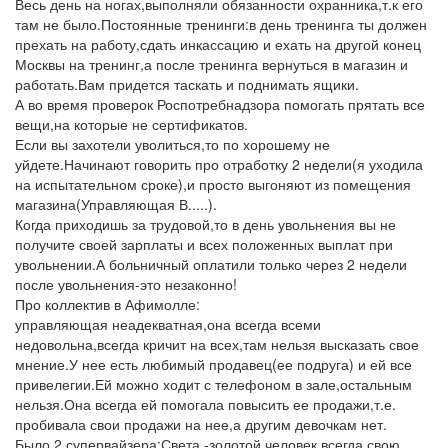
Весь день на ногах,выполняли обязанности охранника,т.к его
там не было.Постоянные тренинги:в день тренинга ты должен
прехать на работу,сдать инкассацию и ехать на другой конец
Москвы на тренинг,а после тренинга вернуться в магазин и
работать.Вам придется таскать и поднимать ящики.
А во время проверок Роспотребнадзора помогать прятать все
вещи,на которые не сертификатов.
Если вы захотели уволиться,то по хорошему не
уйдете.Начинают говорить про отработку 2 недели(я уходила
на испытательном сроке),и просто выгоняют из помещения
магазина(Управляющая В.....).
Когда приходишь за трудовой,то в день увольнения вы не
получите своей зарплаты и всех положенных выплат при
увольнении.А больничный оплатили только через 2 недели
после увольнения-это незаконно!
Про коллектив в Афимолле:
управляющая неадекватная,она всегда всеми
недовольна,всегда кричит на всех,там нельзя высказать свое
мнение.У нее есть любимый продавец(ее подруга) и ей все
привелегии.Ей можно ходит с телефоном в зале,остальным
нельзя.Она всегда ей помогала повысить ее продажи,т.е.
пробивала свои продажи на нее,а другим девочкам нет.
Было 2 супервайзера:Света -золотой человек,всегда свою