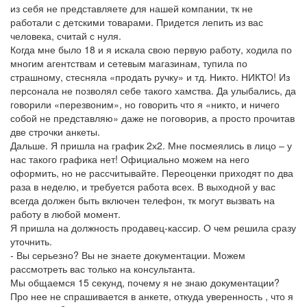
из себя не представляете для нашей компании, тк не
работали с детскими товарами. Придется лепить из вас
человека, считай с нуля.
Когда мне было 18 и я искала свою первую работу, ходила по
многим агентствам и сетевым магазинам, тупила по
страшному, стесняла «продать ручку» и тд. Никто. НИКТО! Из
персонала не позволял себе такого хамства. Да улыбались, да
говорили «перезвоним», но говорить что я «никто, и ничего
собой не представляю» даже не поговорив, а просто прочитав
две строчки анкеты.
Дальше. Я пришла на график 2х2. Мне посмеялись в лицо – у
нас такого графика нет! Официально можем на него
оформить, но не рассчитывайте. Переоценки приходят по два
раза в неделю, и требуется работа всех. В выходной у вас
всегда должен быть включен телефон, тк могут вызвать на
работу в любой момент.
Я пришла на должность продавец-кассир. О чем решила сразу
уточнить.
- Вы серьезно? Вы не знаете документации. Можем
рассмотреть вас только на консультанта.
Мы общаемся 15 секунд, почему я не знаю документации?
Про нее не спрашивается в анкете, откуда уверенность , что я