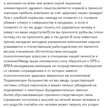
и экономия на всём чем можно,порой лишенная
элементарного здравого смысла,является нормой и приносит
хорошую прибыль компании за счёт здоровья наших граждан!
Лож с улыбкой-норма,вас никогда не похвалят,т.к. похвала
убивает стимул к совершенству в продажах, а если и
похвалят,то тут же дадут понять,что радоваться нечему и
укажут на ваши недостатки!Если вы приносите рубль,вы плохи
потому,что не приносите два и так далее.В силу известных
причин,западная методика управления компаниями широко
усваивается и отечественным работодателем,что является
весьма плачевным обстоятельством,несущим
психологическую агрессию в отношении нашей личности и
сознания!Ввиду выше изложенного,хочу обратиться к OPS и
AREA менеджерам,имеющим не посредственное обращение
со своими согражданами и от которых зависит
психологическое здоровье вверенных им коллективов!
Подавляющее большинство из вас,ввиду существующей
системы отбора персонала и ваших личных убеждений,не
подозревает о некоторых фундаментальных законах
бытия,обуславливающих причинно-следственную связь
отражения поступков и мыслей на личной жизни человека и
его рода.Не считайте,что человек может творить,что угодно