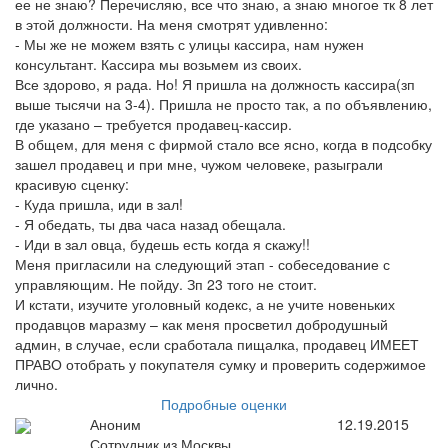
ее не знаю? Перечисляю, все что знаю, а знаю многое тк 8 лет
в этой должности. На меня смотрят удивленно:
- Мы же не можем взять с улицы кассира, нам нужен
консультант. Кассира мы возьмем из своих.
Все здорово, я рада. Но! Я пришла на должность кассира(зп
выше тысячи на 3-4). Пришла не просто так, а по объявлению,
где указано – требуется продавец-кассир.
В общем, для меня с фирмой стало все ясно, когда в подсобку
зашел продавец и при мне, чужом человеке, разыграли
красивую сценку:
- Куда пришла, иди в зал!
- Я обедать, ты два часа назад обещала.
- Иди в зал овца, будешь есть когда я скажу!!
Меня пригласили на следующий этап - собеседование с
управляющим. Не пойду. Зп 23 того не стоит.
И кстати, изучите уголовный кодекс, а не учите новеньких
продавцов маразму – как меня просветил добродушный
админ, в случае, если сработала пищалка, продавец ИМЕЕТ
ПРАВО отобрать у покупателя сумку и проверить содержимое
лично.
Подробные оценки
Аноним
12.19.2015
Сотрудник из Москвы