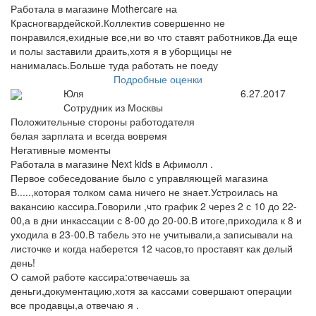
Работала в магазине Mothercare на
Красногвардейской.Коллектив совершенно не
понравился,ехидные все,ни во что ставят работников.Да еще
и полы заставили драить,хотя я в уборщицы не
нанималась.Больше туда работать не поеду
Подробные оценки
Юля
6.27.2017
Сотрудник из Москвы
Положительные стороны работодателя
белая зарплата и всегда вовремя
Негативные моменты
Работала в магазине Next kids в Афимолл .
Первое собеседование было с управляющей магазина
В.....,которая толком сама ничего не знает.Устроилась на
вакансию кассира.Говорили ,что график 2 через 2 с 10 до 22-
00,а в дни инкассации с 8-00 до 20-00.В итоге,приходила к 8 и
уходила в 23-00.В табель это не учитывали,а записывали на
листочке и когда наберется 12 часов,то проставят как делый
день!
О самой работе кассира:отвечаешь за
деньги,документацию,хотя за кассами совершают операции
все продавцы,а отвечаю я .