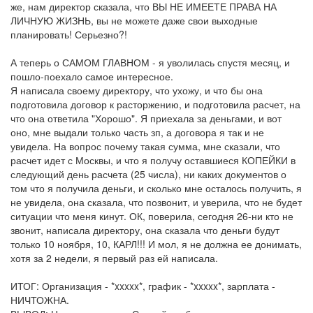
же, нам директор сказала, что ВЫ НЕ ИМЕЕТЕ ПРАВА НА
ЛИЧНУЮ ЖИЗНЬ, вы не можете даже свои выходные
планировать! Серьезно?!
А теперь о САМОМ ГЛАВНОМ - я уволилась спустя месяц, и
пошло-поехало самое интересное.
Я написала своему директору, что ухожу, и что бы она
подготовила договор к расторжению, и подготовила расчет, на
что она ответила "Хорошо". Я приехала за деньгами, и вот
оно, мне выдали только часть зп, а договора я так и не
увидела. На вопрос почему такая сумма, мне сказали, что
расчет идет с Москвы, и что я получу оставшиеся КОПЕЙКИ в
следующий день расчета (25 числа), ни каких документов о
том что я получила деньги, и сколько мне осталось получить, я
не увидела, она сказала, что позвонит, и уверила, что не будет
ситуации что меня кинут. ОК, поверила, сегодня 26-ни кто не
звонит, написала директору, она сказала что деньги будут
только 10 ноября, 10, КАРЛ!!! И мол, я не должна ее донимать,
хотя за 2 недели, я первый раз ей написала.
ИТОГ: Организация - *xxxxx*, график - *xxxxx*, зарплата -
НИЧТОЖНА.