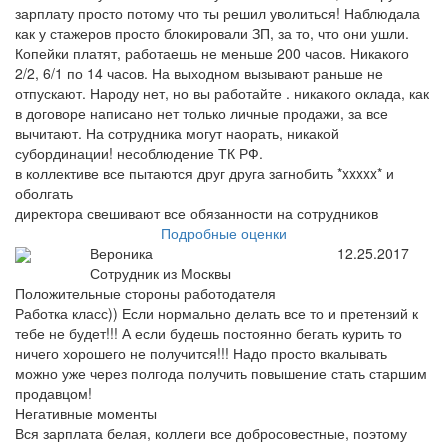
зарплату просто потому что ты решил уволиться! Наблюдала
как у стажеров просто блокировали ЗП, за то, что они ушли.
Копейки платят, работаешь не меньше 200 часов. Никакого
2/2, 6/1 по 14 часов. На выходном вызывают раньше не
отпускают. Народу нет, но вы работайте . никакого оклада, как
в договоре написано нет только личные продажи, за все
вычитают. На сотрудника могут наорать, никакой
субординации! несоблюдение ТК РФ.
в коллективе все пытаются друг друга загнобить *xxxxx* и
оболгать
директора свешивают все обязанности на сотрудников
Подробные оценки
Вероника
12.25.2017
Сотрудник из Москвы
Положительные стороны работодателя
Работка класс)) Если нормально делать все то и претензий к
тебе не будет!!! А если будешь постоянно бегать курить то
ничего хорошего не получится!!! Надо просто вкалывать
можно уже через полгода получить повышение стать старшим
продавцом!
Негативные моменты
Вся зарплата белая, коллеги все добросовестные, поэтому