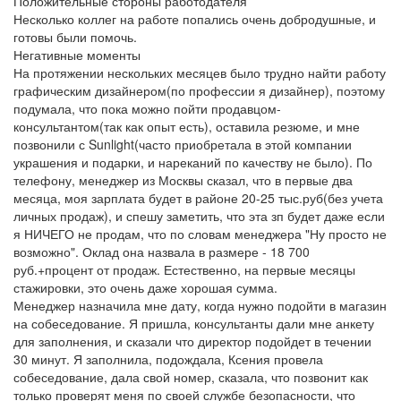
Положительные стороны работодателя
Несколько коллег на работе попались очень добродушные, и
готовы были помочь.
Негативные моменты
На протяжении нескольких месяцев было трудно найти работу
графическим дизайнером(по профессии я дизайнер), поэтому
подумала, что пока можно пойти продавцом-
консультантом(так как опыт есть), оставила резюме, и мне
позвонили с Sunlight(часто приобретала в этой компании
украшения и подарки, и нареканий по качеству не было). По
телефону, менеджер из Москвы сказал, что в первые два
месяца, моя зарплата будет в районе 20-25 тыс.руб(без учета
личных продаж), и спешу заметить, что эта зп будет даже если
я НИЧЕГО не продам, что по словам менеджера "Ну просто не
возможно". Оклад она назвала в размере - 18 700
руб.+процент от продаж. Естественно, на первые месяцы
стажировки, это очень даже хорошая сумма.
Менеджер назначила мне дату, когда нужно подойти в магазин
на собеседование. Я пришла, консультанты дали мне анкету
для заполнения, и сказали что директор подойдет в течении
30 минут. Я заполнила, подождала, Ксения провела
собеседование, дала свой номер, сказала, что позвонит как
только проверят меня по своей службе безопасности, что