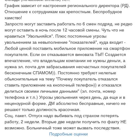
График зависит от настроения регионального директора (РД).
Отношение к сотрудникам как крепостным. Беспробудное
хамство!
Запросто могут заставить работать по 6 смен подряд. не редко
могут оставить в ночь после 12 часовой смены. Чуть что не
нравиться "Увольняйся". Плюс постоянные угрозы
увольнением за невыполнение "показателей", куда входит -
Любой ценой поставить мобильное приложение на смартфон
покупателя. Если он отказывается виновата ТЫ!! Создается
впечатление, что владельцам компании не нужны деньги, а
нужна эл. почта для забрасывания несчастных покупателей
бесконечным СПАМОМ)). Постоянно требуют нелепые
обьяснительные на тему "Почему покупатель отказался
ставить приложение на кнопочный телефон)) и отказался
делиться своими личными данными" (эл. почта, номер
телефона и т.п.) Угрозы увольнения через день, да еще и в
нецензурной форме. ДМ абсолютно бесправные, ничего не
решают только должность красочная.
Соц. пакет. Отпуск надо выбивать под страхом потерять
работу, 2 недели. Вторые две недели получить по факту НЕ
возможно. Больничный тоже может вызвать последствия.
Подробные оценки