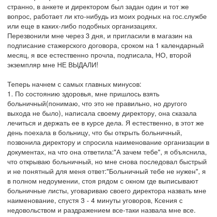
странно, в анкете и директором был задан один и тот же
вопрос, работает ли кто-нибудь из моих родных на гос.службе
или еще в каких-либо подобных организациях.
Перезвонили мне через 3 дня, и пригласили в магазин на
подписание стажерского договора, сроком на 1 календарный
месяц, я все естественно прочла, подписала, НО, второй
экземпляр мне НЕ ВЫДАЛИ!
Теперь начнем с самых главных минусов:
1. По состоянию здоровья, мне пришлось взять
больничный(понимаю, что это не правильно, но другого
выхода не было), написала своему директору, она сказала
лечиться и держать ее в курсе дела. Я естественно, в этот же
день поехала в больницу, что бы открыть больничный,
позвонила директору и спросила наименование организации в
документах, на что она ответила:"А зачем тебе", я объяснила,
что открываю больничный, но мне снова последовал быстрый
и не понятный для меня ответ:"Больничный тебе не нужен", я
в полном недоумении, стоя рядом с окном где выписывают
больничные листы, уговариваю своего директора назвать мне
наименование, спустя 3 - 4 минуты уговоров, Ксения с
недовольством и раздражением все-таки назвала мне все.