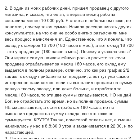
2. В один из моих рабочих дней, пришел продавец с другого
магазина, и сказал, что ее зп, в первый месяц работы
составила менее 10 000 руб. Я стояла в небольшом шоке, не
понимая, почему такая сумма. Начала расспрашивать других
консультантов, на что они не особо внятно разъяснили мне
весь процесс начисления зп. Единственное, что я поняла, что
оклад у стажеров 12 700 (180 часов в мес.), а вот оклад 18 700
- это у продавцов (180 часов в мес.). Почему я указала часы?
Они играют самую наиважнейшую роль в расчете зп: если
продавец отрабатывает за месяц 180 часов, его оклад ему
выдается в полном размере, отлично, это как раз график 2/2,
так же, к окладу прибавляются продажи, а вот тут уже самое
интересное начинается: если ты выполнил продажи на сумму
равную твоему окладу, или даже больше, и отработал за
месяц 180 часов, то эти две суммы складываются, НО не дай
Бог, не отработать это время, но выполнив продажи, суммы
НЕ складываются, а если отработал 180 часов, но не
выполнил продажи на сумму оклада, все это тоже не
суммируется! КРУТО! Так же, почасовой оплаты нет, а смены
начинались у нас в 8,8:30,9 утра и заканчивается в 22:30, и по
нарастающей.
3. Поехали дальше, что касается самого графика, в первые 2