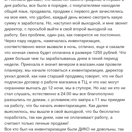
дня работы, все было в порядке, с покупателями находили
общий язык, продавала, продажи с первого дня зачислялись
на мое имя, что удобно, каждый день можно смотреть какую
сумму я заработала. Но, наступил мой выходной, и мне звонит
директор, с просьбой выйти в свой второй выходной на
работу. Без проблем, один раз, как говорится не постоянно.
Через пару недель, намечалась инвентаризация,
соответственно меня вызвали в ночь, отлично, еще и сказали
что ночная смена будет оплачена в размере 1250 рублей. Что
даже больше чем ты зарабатываешь днем в тихий период
недели. Приехала я значит вечером в магазин,нам провели
планерку, мы начали готовиться к инвентаризиции, директор
уехал домой, как нам старший продавец говорит, что не был
подписан договор о работе магазина в ТЦ, и что нас могут
охранники выгнать до 12 ночи, мы в ступоре. Но нас ни кто не
стал слушать, естественно в 24:00 мы все благополучно
разошлись по домам, с условием,что завтра к 11 мы приедем
на работу, что бы начать инвентаризацию. Как далее
выяснилось, мы вышли в свой выходной, что бы бесплатно
поработать, так как днем, нам не оплачивают работу, а
считают только личные продажи!
Все кто был на инвентаризации были ДИКО не довольны, так