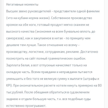
Негативные моменты
Высшее звено руководителей - представители одной фамилии
(что на кубани норма жизни). Собственное производство
хромое на обе ноги, готовый продукт мягко скажем не
высокого качества (экономия на всем буквально вплоть до
саморезов), как и закупаемое в китае - по принципу чем
дешевле тем лучше. Такое отношение ко всему -
производству, логистике, сотрудникам, рекламе. Достаточно
посмотреть на сайт полный грамматических ошибок.
Зарплата белая, а вот отпускные начисляют только на
окладную часть. Всеми правдами и неправдами пытаются
уменьшить и без того не великую сумму к выплате (штрафы и
KPI). При окончательном расчете хотели кинуть примерно на 80
тыс.рублей. После обещания обратиться в суд включили
заднюю и отдали большую часть, т.к. все подобные суды
естественно проигрывают.