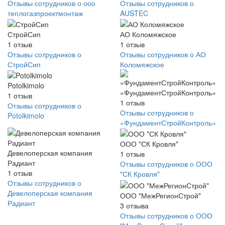
Отзывы сотрудников о ооо
Отзывы сотрудников о
теплогазпроектмонтаж
AUSTEC
СтройСип
АО Коломяжское
1
отзыв
1
отзыв
Отзывы сотрудников о
Отзывы сотрудников о АО
СтройСип
Коломяжское
Potolkimolo
«ФундаментСтройКонтроль»
1
отзыв
1
отзыв
Отзывы сотрудников о
Отзывы сотрудников о
Potolkimolo
«ФундаментСтройКонтроль»
ООО "СК Кровля"
Девелоперская компания
1
отзыв
Радиант
Отзывы сотрудников о ООО
1
отзыв
"СК Кровля"
Отзывы сотрудников о
Девелоперская компания
ООО "МежРегионСтрой"
Радиант
3
отзыва
Отзывы сотрудников о ООО