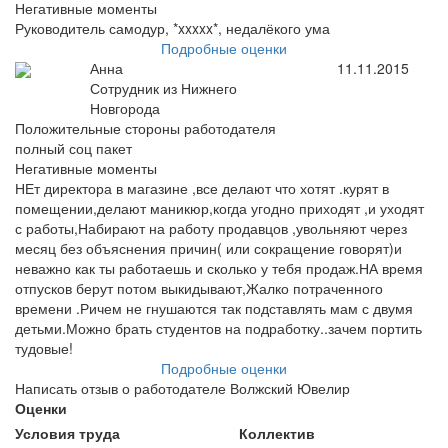
Негативные моменты
Руководитель самодур, *xxxxx*, недалёкого ума
Подробные оценки
Анна
11.11.2015
Сотрудник из Нижнего
Новгорода
Положительные стороны работодателя
полный соц пакет
Негативные моменты
НЕт директора в магазине ,все делают что хотят .курят в
помещении,делают маникюр,когда угодно приходят ,и уходят
с работы,Набирают на работу продавцов ,увольняют через
месяц без объяснения причин( или сокращение говорят)и
неважно как ты работаешь и сколько у тебя продаж.НА время
отпусков берут потом выкидывают,Жалко потраченного
времени .Ричем не гнушаются так подставлять мам с двумя
детьми.Можно брать студентов на подработку..зачем портить
тудовые!
Подробные оценки
Написать отзыв о работодателе Волжский Ювелир
Оценки
Условия труда
Коллектив