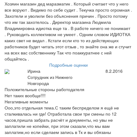
Хозяин магазин дед маразматик . Который считает что у него
все воруют . Видимо по себе судит . Текучка просто огромная .
Захотели и уволили без объяснения причин . Просто потому
что им так захотелось . Директор магазина Людмила
Владимировна идиотка еще та . В работе ничего не понимает
. Руководить коллективом не умеет . Одним словом ИДИОТКА
каких свет не видал . Кстати если кто то из действующих
работников будет читать этот отзыв , то знайте она же и стучит
на всех вас собственнику Так что поаккуратнее с ней
общайтесь .
Подробные оценки
Ирина
8.2.2016
Сотрудник из Нижнего
Новгорода
Положительные стороны работодателя
Нет таких вообще!!!!
Негативные моменты
Ооо,это отдельная тема.С таким беспределом я ещё не
сталкивалась ни где! Отработала свои три смены по 12
часов,пришла забрать расчёт и документы, но увы не
заплатили не копейки, при этом сказали,что мы вам
заплатим,но если сделаем запись в Тк и вы обязаны