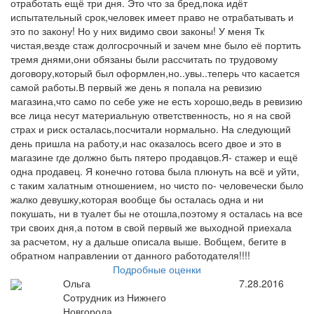
отработать ещё три дня. Это что за бред,пока идёт
испытательный срок,человек имеет право не отрабатывать и
это по закону! Но у них видимо свои законы! У меня Тк
чистая,везде стаж долгосрочный и зачем мне было её портить
тремя днями,они обязаны были рассчитать по трудовому
договору,который был оформлен,но..увы..теперь что касается
самой работы.В первый же день я попала на ревизию
магазина,что само по себе уже не есть хорошо,ведь в ревизию
все лица несут материальную ответственность, но я на свой
страх и риск осталась,посчитали нормально. На следующий
день пришла на работу,и нас оказалось всего двое и это в
магазине где должно быть пятеро продавцов.Я- стажер и ещё
одна продавец. Я конечно готова была плюнуть на всё и уйти,
с таким халатным отношением, но чисто по- человечески было
жалко девушку,которая вообще бы осталась одна и ни
покушать, ни в туалет бы не отошла,поэтому я осталась на все
три своих дня,а потом в свой первый же выходной приехала
за расчетом, ну а дальше описала выше. Вобщем, бегите в
обратном направлении от данного работодателя!!!!
Подробные оценки
Ольга
7.28.2016
Сотрудник из Нижнего
Новгорода