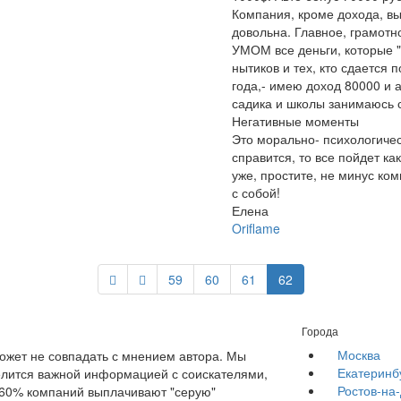
Компания, кроме дохода, вы
довольна. Главное, грамотн
УМОМ все деньги, которые "
нытиков и тех, кто сдается 
года,- имею доход 80000 и 
садика и школы занимаюсь 
Негативные моменты
Это морально- психологическ
справится, то все пойдет ка
уже, простите, не минус ком
с собой!
Елена
Oriflame
59
60
61
62
Города
Москва
жет не совпадать с мнением автора. Мы
Екатеринб
елится важной информацией с соискателями,
Ростов-на
е 60% компаний выплачивают "серую"