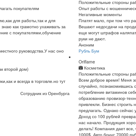
Положительные стороны ра
лагать покупателям
Опыт работы с мошенническ
Негативные моменты
ю,как для работы,так и для
Платят мало, при том что р
 знаю как грамотно ухаживать за
Вешают недосдачи на прода
ение с покупателями,обучение
еще могут штрафов наляпат
руки не дают.
Аноним
 местного руководства.У нас оно
Рубль Бум
Oriflame
Косметика
ак второй дом)
Положительные стороны ра
Всем доброе время! Меня з
и,как и всегда в торговле.но тут
случайно, познакомившись 
потребление витаминов себе
Сотрудник из Оренбурга
образованию провизор-техно
привлекли. Бизнес строить н
предлагать. Однако сейчас 
Доход со 100 рублей преврат
нас начало. Продукция хор
делать! Компания дает все,
1000$. Авто бонус 70000 руб