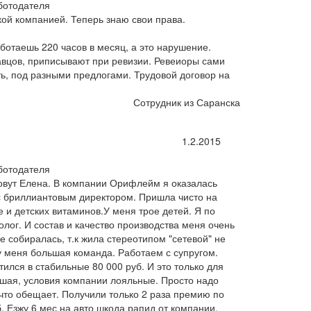
ботодателя
ой компанией. Теперь знаю свои права.
аботаешь 220 часов в месяц, а это нарушение.
вцов, приписывают при ревизии. Ревеиоры сами
ь, под разными предлогами. Трудовой договор на
Сотрудник из Саранска
1.2.2015
ботодателя
овут Елена. В компании Орифлейм я оказалась
с бриллиантовым директором. Пришла чисто на
 и детских витаминов.У меня трое детей. Я по
лог. И состав и качество производства меня очень
е собиралась, т.к жила стереотипом "сетевой" не
у меня большая команда. Работаем с супругом.
ился в стабильные 80 000 руб. И это только для
ошая, условия компании лояльные. Просто надо
 что обещает. Получили только 2 раза премию по
. Езжу 6 мес на авто шкода рапид от компании.