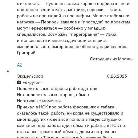
отчётность — Нужно не только хорошо подбирать, но и
постоянно вести отчёты, метрики, воронки — часть
работы не про людей, а про цифры. Менее стабильная
нагрузка — Периоды завалов и "просадок" по проектам
могут чередоваться — особенно у младших
специалистов. Возможны "перегорания" — Из-за
интенсивности и многозадачности есть риск
эмоционального выгорания, особенно у начинающих.
Григорий
Сотрудник из Москвы
A2
Эксцельсиор
6.26.2025
Рекрутинг
Положительные стороны работодателя
Нет положительных сторон , обман
Негативные моменты
Приехал в НСК про работа фасовщиком табака ,
оказалось такой работы ни когда не существовало и
многих других людей все попали в такую ситуацию ,
компания про работа один обман и работы в НСК не
оказалось, грамотный обман , деньги потрачены
предложили Тюмень или домой , сказали буду