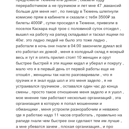
переработчиком а не грузчиком и лет мне 47 ,вакансий
больше для меня нет , по пиезду в Тюмень шлепнули
комисию прям в кабинете и сказали с тебя 3500₽ за
билеты 4000₽ , сутки просидел в Тюмени, привезли в
поселок Каскара ещё трое с половиной суток отсидел ,
вышел на работу на рапид складывал и таскал ящеки по
40кг. это ладно людей не было это тоже ладно ,
работали в ночь они гнали в 04:00 закончили думал всё
кто работал их домой , меня в холодный склад я мокрый
весь и тут я опять прилип стоят 10 женщин и орут
быстрее быстрей я эти ящики кидал и уберал и покругу ,
мало что я в первый день от первой работы еще не
отошёл , женщины так нагло разговаривали , что я
грузчик и я знал куда шол и это меня задело , я не
устраивался грузчиком , оставался один час до конца
смены , просто такое отношение меня задело и я ушол ,
мое мнение там работают несколько организаций , эта
организация в которую я попал мошенники и
обманщики , меня устроили разнорабочим и неважно
где я работаю надо 11 часов отработать , правильно на
рапиде гнали чем быстрее они сделают тем им лучше ,
а мне убеватся зачем , плохая организация., и про