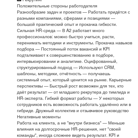
Положительные стороны работодателя
Разнообразие задач и проектов — Работать придётся с
разными компаниями, сферами и позициями —
большой практический опыт и прокачка гибкости.
Сильная HR-среда — В A2 работает много
профессионалов: можно быстро учиться, расти,
перенимать методики и инструменты. Прокачка навыков
подбора — Постоянный поток вакансий и KPI
подталкивают к совершенствованию в подборе,
интервьюировании и аналитике. Оцифрованный,
структурированный подход — Используют CRM,
шаблоны, методики, отчётность — получаешь
системный опыт, который ценится на рынке. Карьерные
перспективы — Быстрый рост возможен для тех, кто
даёт результат — от младшего рекрутера до тимлида и
HR-эксперта. Гибкий формат работы — У некоторых
сотрудников есть возможность работать удалённо или в
гибриде. Дружный коллектив и отзывчивое руководство
Негативные моменты
Работа на клиента, а не "внутри бизнеса" — Меньше
влияния на долгосрочные HR-решения, нет "своей
команды", иногда сложнее видеть результат. KPI и