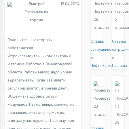
Дмитрий
19.04.2024
Нефтьмагистраль
Газпро
Сотрудник из
28
5
города
отзывов
отзыво
Положительные стороны
Отзывы
Отзывы
работодателя
сотрудников
сотрудни
Устроился монтажником, вахтовым
о
о
методом. Работаю в Ленинградской
Нефтьмагистраль
Газпром
области. Работы много, надо норму
вырабатывать. Тогда и зарплату
регулярно платят, и премии дают.
Общежитие удобное, хоть и
Роснефть
модульное. Не гостиница, конечно, но
23
ГК
нормально жить вполне можно.
отзыва
ТРАССА
Бригада у нас дружная. Поэтому моя
25
Отзывы
бригада делает все вовремя и имеет