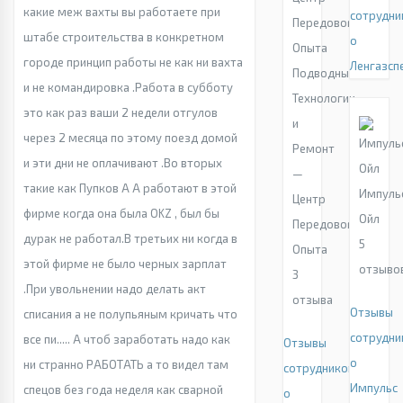
какие меж вахты вы работаете при
сотрудни
штабе строительства в конкретном
о
городе принцип работы не как ни вахта
Ленгазсп
Подводные
и не командировка .Работа в субботу
Технологии
это как раз ваши 2 недели отгулов
и
через 2 месяца по этому поезд домой
Ремонт
и эти дни не оплачивают .Во вторых
—
такие как Пупков А А работают в этой
Импуль
Центр
фирме когда она была OKZ , был бы
Ойл
Передового
дурак не работал.В третьих ни когда в
5
Опыта
этой фирме не было черных зарплат
отзыво
3
.При увольнении надо делать акт
отзыва
Отзывы
списания а не полупьяным кричать что
сотрудни
все пи..... А чтоб заработать надо как
Отзывы
о
ни странно РАБОТАТЬ а то видел там
сотрудников
Импульс
спецов без года неделя как сварной
о