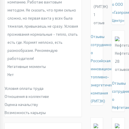
компанию. Работаю вахтовым
о ООО
(РИТЭК)
методом. Не сказать, что прям сильно
«Газпром
1
сложно, но первая вахта у всех была
Центр»
отзыв
тяжелая, привыкаешь не сразу. Условия
проживания нормальные - тепло, спать
Отзывы
есть где. Кормят неплохо, есть
сотрудников
разнообразие. Рекомендую
о
Нефтет
работодателя!
Российская
28
Негативные моменты
инновационная
отзыво
Нет
топливно-
Отзывы
энергетическая
Условия оплаты труда
сотрудни
компания
Отношения в коллективе
о
(РИТЭК)
Оценка начальству
Нефтетан
Возможность карьеры