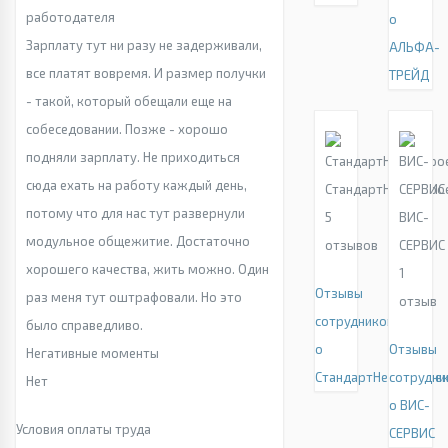
работодателя
о
Зарплату тут ни разу не задерживали,
АЛЬФА-
все платят вовремя. И размер получки
ТРЕЙД
- такой, который обещали еще на
собеседовании. Позже - хорошо
подняли зарплату. Не приходиться
сюда ехать на работу каждый день,
СтандартНефтеПро
потому что для нас тут развернули
5
ВИС-
модульное общежитие. Достаточно
отзывов
СЕРВИС
хорошего качества, жить можно. Один
1
Отзывы
раз меня тут оштрафовали. Но это
отзыв
сотрудников
было справедливо.
о
Отзывы
Негативные моменты
СтандартНефтеПрое
сотрудни
Нет
о ВИС-
Условия оплаты труда
СЕРВИС