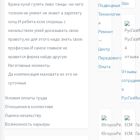
Ойл
брака куча! гулять пиво танцы -ни чего
Подводные
толком не умеют не знают а зарплату
Технологии
хочу.И ребята если споришь с
и
начальством умей доказывать свою
Ремонт
правоту,но для этого надо знать свою
РусГаз
—
профессию.И самое главное не
4
Центр
нравится фирма найди другую
отзыва
Передового
Негативные моменты
Опыта
Отзывы
Да компенсация маловата но это не
сотрудни
суточные
о
Условия оплаты труда
РусГазИн
Отношения в коллективе
Оценка начальству
Возможность карьеры
ЮгорскРемСтройГа
ЕСМ