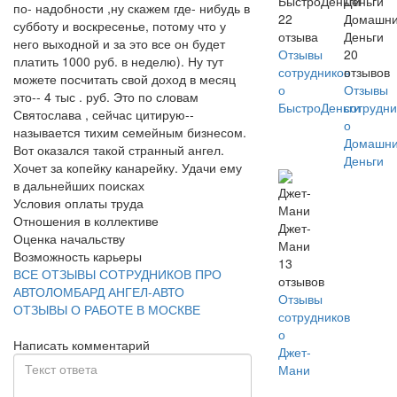
БыстроДеньги
по- надобности ,ну скажем где- нибудь в
22
Домашн
субботу и воскресенье, потому что у
отзыва
Деньги
него выходной и за это все он будет
Отзывы
20
платить 1000 руб. в неделю). Ну тут
сотрудников
отзывов
можете посчитать свой доход в месяц
о
Отзывы
это-- 4 тыс . руб. Это по словам
БыстроДеньги
сотрудни
Святослава , сейчас цитирую--
о
называется тихим семейным бизнесом.
Домашн
Вот оказался такой странный ангел.
Деньги
Хочет за копейку канарейку. Удачи ему
в дальнейших поисках
Условия оплаты труда
Отношения в коллективе
Джет-
Оценка начальству
Мани
Возможность карьеры
13
ВСЕ ОТЗЫВЫ СОТРУДНИКОВ ПРО
отзывов
АВТОЛОМБАРД АНГЕЛ-АВТО
Отзывы
ОТЗЫВЫ О РАБОТЕ В МОСКВЕ
сотрудников
о
Написать комментарий
Джет-
Мани