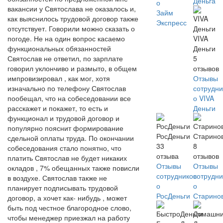
Деньга
о
вакансии у Святослава не оказалось и,
Займ
как выяснилось трудовой договор также
Экспресс
отсутствует. Говорили можно сказать о
погоде. Не на один вопрос касаемо
VIVA
функциональных обязанностей
Деньги
Святослав не ответил, по зарплате
5
говорил уклончиво и размыто, в общем
отзывов
импровизировал , как мог, хотя
Отзывы
изначально по телефону Святослав
сотрудни
пообещал, что на собеседовании все
о VIVA
расскажет и покажет, то есть и
Деньги
функционал и трудовой договор и
популярно пояснит формирование
РосДеньги
Старино
сдельной оплаты труда. По окончании
33
8
собеседования стало понятно, что
отзыва
отзывов
платить Святослав не будет никаких
Отзывы
Отзывы
окладов , 7% обещанных также повисли
сотрудников
сотрудни
в воздухе. Святослав также не
о
о
планирует подписывать трудовой
РосДеньги
Старино
договор, а хочет как- нибудь , может
быть под честное благородное слово,
чтобы менеджер приезжал на работу