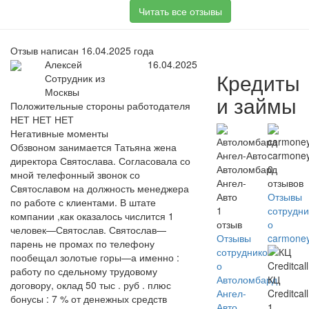
Читать все отзывы
Отзыв написан 16.04.2025 года
Алексей
16.04.2025
Кредиты
Сотрудник из
Москвы
и займы
Положительные стороны работодателя
НЕТ НЕТ НЕТ
Негативные моменты
Обзвоном занимается Татьяна жена
carmone
директора Святослава. Согласовала со
Автоломбард
0
мной телефонный звонок со
Ангел-
отзывов
Святославом на должность менеджера
Авто
Отзывы
по работе с клиентами. В штате
1
сотрудни
компании ,как оказалось числится 1
отзыв
о
человек—Святослав. Святослав—
Отзывы
carmone
парень не промах по телефону
сотрудников
пообещал золотые горы—а именно :
о
работу по сдельному трудовому
Автоломбард
КЦ
договору, оклад 50 тыс . руб . плюс
Ангел-
Creditcall
бонусы : 7 % от денежных средств
Авто
1