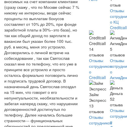
вносимых на счет компании клиентами
отзыв
(сразу скажу , что по Москве сейчас 7 %
Отзывы
никому не интересны, везде сейчас
сотрудни
проценты по выплатам бонусов
о КЦ
составляет от 10% до 20%, при фонде
Creditcall
заработной платы в 30%--это база), но
так как общий доход по зарплате в
вакансии был указан более 100 тыс.
Creditcall
АктивДен
руб. в месяц, меня это устроило.
14
5
Договорились о личной встрече на
отзывов
отзывов
собеседовании , так как Святослав
Отзывы
Отзывы
сказал мне по телефону, что его уже в
сотрудников
сотрудни
принципе все устроило и просто
о
о
осталось формально поговорить лично
Creditcall
АктивДен
и подписать трудовой договор. В
назначенный день Святослав опоздал
на 15 мин, что говорит о его
Деньга
Займ
непунктуальности, необязательности и
52
Экспресс
забегая наперед скажу, что нарушении
отзыва
13
договоренностей достигнутых по
Отзывы
отзывов
телефону. Далее начались большие
сотрудни
Отзывы
странности--- функциональных
о
сотрудников
обязанностей по предложенной мне