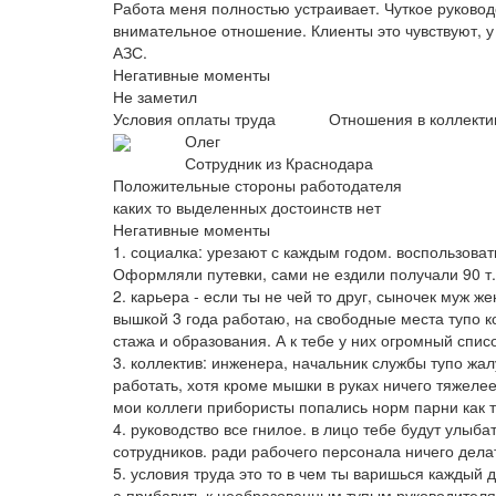
Работа меня полностью устраивает. Чуткое руководс
внимательное отношение. Клиенты это чувствуют, у
АЗС.
Негативные моменты
Не заметил
Условия оплаты труда
Отношения в коллекти
Олег
Сотрудник из Краснодара
Положительные стороны работодателя
каких то выделенных достоинств нет
Негативные моменты
1. социалка: урезают с каждым годом. воспользова
Оформляли путевки, сами не ездили получали 90 т.
2. карьера - если ты не чей то друг, сыночек муж 
вышкой 3 года работаю, на свободные места тупо к
стажа и образования. А к тебе у них огромный списо
3. коллектив: инженера, начальник службы тупо жал
работать, хотя кроме мышки в руках ничего тяжелее
мои коллеги прибористы попались норм парни как т
4. руководство все гнилое. в лицо тебе будут улыба
сотрудников. ради рабочего персонала ничего делат
5. условия труда это то в чем ты варишься каждый д
а прибавить к необразованным тупым руководителям