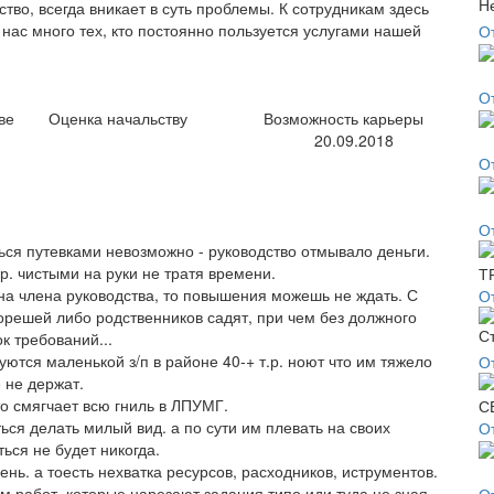
тво, всегда вникает в суть проблемы. К сотрудникам здесь
 нас много тех, кто постоянно пользуется услугами нашей
О
О
ве
Оценка начальству
Возможность карьеры
20.09.2018
О
О
ться путевками невозможно - руководство отмывало деньги.
р. чистыми на руки не тратя времени.
жена члена руководства, то повышения можешь не ждать. С
О
орешей либо родственников садят, при чем без должного
к требований...
уются маленькой з/п в районе 40-+ т.р. ноют что им тяжело
О
 не держат.
о смягчает всю гниль в ЛПУМГ.
ться делать милый вид. а по сути им плевать на своих
О
ься не будет никогда.
ень. а тоесть нехватка ресурсов, расходников, иструментов.
 работ, которые нарезают задания типо иди туда не зная