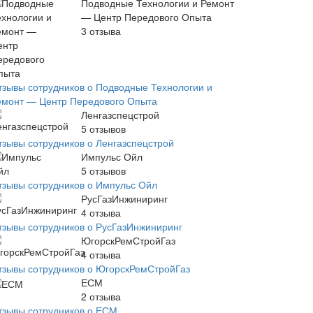
Подводные Технологии и Ремонт
— Центр Передового Опыта
3
отзыва
тзывы сотрудников о Подводные Технологии и
емонт — Центр Передового Опыта
Ленгазспецстрой
5
отзывов
тзывы сотрудников о Ленгазспецстрой
Импульс Ойл
5
отзывов
тзывы сотрудников о Импульс Ойл
РусГазИнжиниринг
4
отзыва
тзывы сотрудников о РусГазИнжиниринг
ЮгорскРемСтройГаз
4
отзыва
тзывы сотрудников о ЮгорскРемСтройГаз
ЕСМ
2
отзыва
тзывы сотрудников о ЕСМ