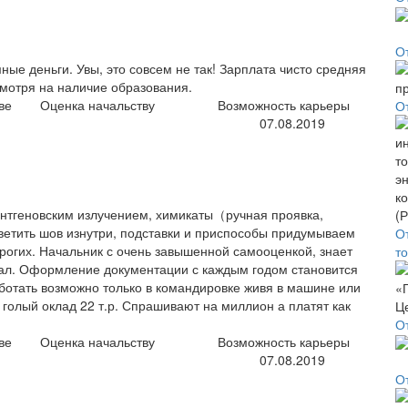
О
ные деньги. Увы, это совсем не так! Зарплата чисто средняя
смотря на наличие образования.
ве
Оценка начальству
Возможность карьеры
О
07.08.2019
рентгеновским излучением, химикаты（ручная проявка,
светить шов изнутри, подставки и приспособы придумываем
О
рогих. Начальник с очень завышенной самооценкой, знает
т
овал. Оформление документации с каждым годом становится
аботать возможно только в командировке живя в машине или
голый оклад 22 т.р. Спрашивают на миллион а платят как
О
ве
Оценка начальству
Возможность карьеры
07.08.2019
О