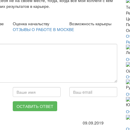
себя не на своем месте, тогда, когда все мои коллеги с кем
их результатов в карьере.
ве
Оценка начальству
Возможность карьеры
ОТЗЫВЫ О РАБОТЕ В МОСКВЕ
О
Р
О
О
О
ОСТАВИТЬ ОТВЕТ
О
09.09.2019
О