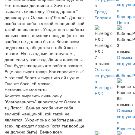
сотрудни
Нет никаких достоинств. Хочется
о
о
выразить лишь одну "благодарность"
Тренд
Корпора
директору тт Олесе в тц"Лотос". Данная
Телеком
Центр
особа чтит себя великой женщиной, кой
такой не является. Уходит она с работы
раньше всех, приходит поздно (хотя так
Кабель.
вообще не должно быть). Вечно всем
Purelogic
3
недовольна, общается с тобой как с
R&D
отзыва
говном. На выходные не отпускает,
7
Отзывы
даже если у вас свадьба или похороны.
отзывов
сотрудни
Она будет твердить что работа важнее.
Отзывы
о
Еще она тырит товар. Как спросите вы?
сотрудников
Кабель.
А вот так! Берет и тырит что ей нужно.
о
Она же босс, ей можно.
Purelogic
Негативные моменты
Евросет
R&D
Хочется выразить лишь одну
65
"благодарность" директору тт Олесе в
отзывов
тц"Лотос". Данная особа чтит себя
Отзывы
великой женщиной, кой такой не
сотрудни
является. Уходит она с работы раньше
о
всех, приходит поздно (хотя так вообще
Евросет
не должно быть). Вечно всем