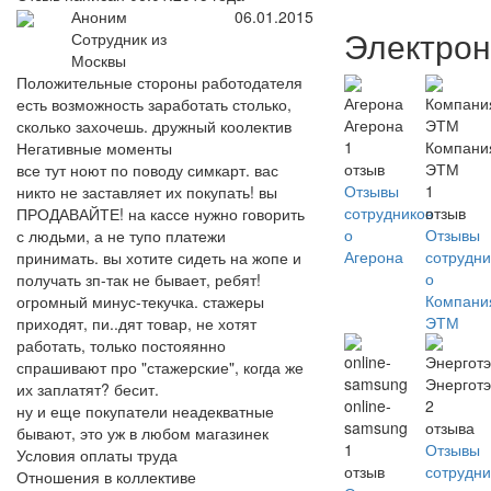
Аноним
06.01.2015
Электрон
Сотрудник из
Москвы
Положительные стороны работодателя
есть возможность заработать столько,
Агерона
сколько захочешь. дружный коолектив
1
Компани
Негативные моменты
отзыв
ЭТМ
все тут ноют по поводу симкарт. вас
Отзывы
1
никто не заставляет их покупать! вы
сотрудников
отзыв
ПРОДАВАЙТЕ! на кассе нужно говорить
о
Отзывы
с людьми, а не тупо платежи
Агерона
сотрудни
принимать. вы хотите сидеть на жопе и
о
получать зп-так не бывает, ребят!
Компани
огромный минус-текучка. стажеры
ЭТМ
приходят, пи..дят товар, не хотят
работать, только постояянно
спрашивают про "стажерские", когда же
Энерготэ
их заплатят? бесит.
online-
2
ну и еще покупатели неадекватные
samsung
отзыва
бывают, это уж в любом магазинек
1
Отзывы
Условия оплаты труда
отзыв
сотрудни
Отношения в коллективе