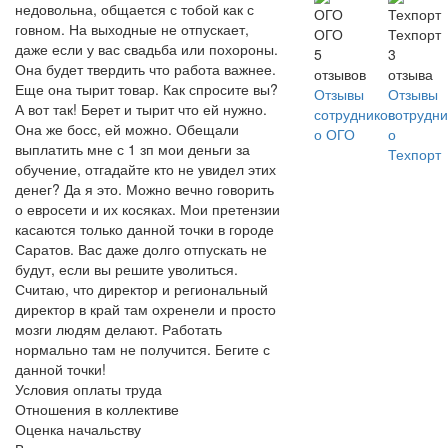
недовольна, общается с тобой как с
говном. На выходные не отпускает,
ОГО
Техпорт
даже если у вас свадьба или похороны.
5
3
Она будет твердить что работа важнее.
отзывов
отзыва
Еще она тырит товар. Как спросите вы?
Отзывы
Отзывы
А вот так! Берет и тырит что ей нужно.
сотрудников
сотрудни
Она же босс, ей можно. Обещали
о ОГО
о
выплатить мне с 1 зп мои деньги за
Техпорт
обучение, отгадайте кто не увидел этих
денег? Да я это. Можно вечно говорить
о евросети и их косяках. Мои претензии
касаются только данной точки в городе
Саратов. Вас даже долго отпускать не
будут, если вы решите уволиться.
Считаю, что директор и региональный
директор в край там охренели и просто
мозги людям делают. Работать
нормально там не получится. Бегите с
данной точки!
Условия оплаты труда
Отношения в коллективе
Оценка начальству