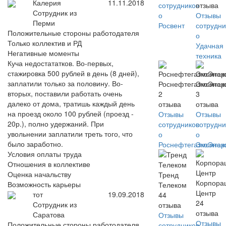
Калерия
11.11.2018
сотрудников
отзыва
Сотрудник из
о
Отзывы
Перми
Росвент
сотрудни
Положительные стороны работодателя
о
Только коллектив и РД
Удачная
Негативные моменты
техника
Куча недостататков. Во-первых,
стажировка 500 рублей в день (8 дней),
заплатили только за половину. Во-
Роснефтегазмонтаж
ЭкоЭнер
вторых, поставили работать очень
2
3
далеко от дома, тратишь каждый день
отзыва
отзыва
на проезд около 100 рублей (проезд -
Отзывы
Отзывы
20р.), полно удержаний. При
сотрудников
сотрудни
увольнении заплатили треть того, что
о
о
было заработно.
Роснефтегазмонтаж
ЭкоЭнер
Условия оплаты труда
Отношения в коллективе
Оценка начальству
Тренд
Корпора
Возможность карьеры
Телеком
Центр
тот
19.09.2018
44
24
Сотрудник из
отзыва
отзыва
Саратова
Отзывы
Отзывы
Положительные стороны работодателя
сотрудников