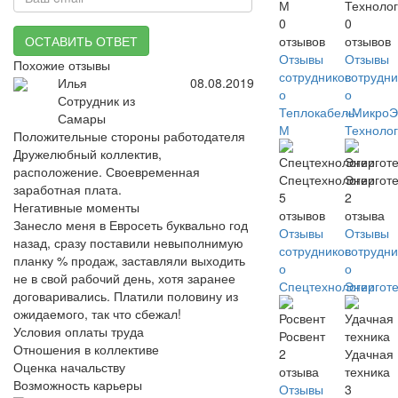
М
Техноло
0
0
ОСТАВИТЬ ОТВЕТ
отзывов
отзывов
Отзывы
Отзывы
Похожие отзывы
сотрудников
сотрудни
Илья
08.08.2019
о
о
Сотрудник из
Теплокабель-
«Микро
Самары
М
Техноло
Положительные стороны работодателя
Дружелюбный коллектив,
расположение. Своевременная
Спецтехнологии
Энергот
заработная плата.
5
2
Негативные моменты
отзывов
отзыва
Занесло меня в Евросеть буквально год
Отзывы
Отзывы
назад, сразу поставили невыполнимую
сотрудников
сотрудни
планку % продаж, заставляли выходить
о
о
не в свой рабочий день, хотя заранее
Спецтехнологии
Энергот
договаривались. Платили половину из
ожидаемого, так что сбежал!
Условия оплаты труда
Росвент
Отношения в коллективе
2
Удачная
Оценка начальству
отзыва
техника
Возможность карьеры
Отзывы
3