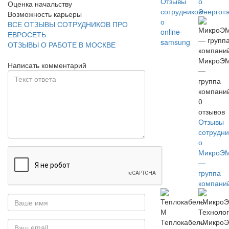
Отзывы
о
Оценка начальству
сотрудников
Энерготэ
Возможность карьеры
о
ВСЕ ОТЗЫВЫ СОТРУДНИКОВ ПРО
online-
ЕВРОСЕТЬ
samsung
ОТЗЫВЫ О РАБОТЕ В МОСКВЕ
МикроЭ
Написать комментарий
—
группа
компани
0
отзывов
Отзывы
сотрудни
о
МикроЭ
—
группа
компани
Теплокабель-
«Микро