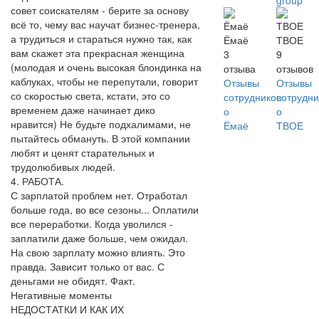
group
совет соискателям - берите за основу
всё то, чему вас научат бизнес-тренера,
а трудиться и стараться нужно так, как
Ёмаё
ТВОЕ
вам скажет эта прекрасная женщина
3
9
(молодая и очень высокая блондинка на
отзыва
отзывов
каблуках, чтобы не перепутали, говорит
Отзывы
Отзывы
со скоростью света, кстати, это со
сотрудников
сотрудни
временем даже начинает дико
о
о
нравится) Не будьте подхалимами, не
Ёмаё
ТВОЕ
пытайтесь обмануть. В этой компании
любят и ценят старательных и
трудолюбивых людей.
4. РАБОТА.
С зарплатой проблем нет. Отработал
больше года, во все сезоны... Оплатили
все переработки. Когда уволился -
заплатили даже больше, чем ожидал.
На свою зарплату можно влиять. Это
правда. Зависит только от вас. С
деньгами не обидят. Факт.
Негативные моменты
НЕДОСТАТКИ И КАК ИХ