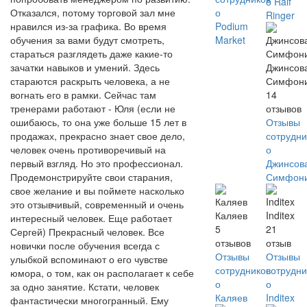
о Ralf
Отказался, потому торговой зал мне
о
Ringer
нравился из-за графика. Во время
Podium
обучения за вами будут смотреть,
Market
стараться разглядеть даже какие-то
зачатки навыков и умений. Здесь
Джинсов
стараются раскрыть человека, а не
Симфон
вогнать его в рамки. Сейчас там
14
тренерами работают - Юля (если не
отзывов
ошибаюсь, то она уже больше 15 лет в
Отзывы
продажах, прекрасно знает свое дело,
сотрудни
человек очень противоречивый на
о
первый взгляд. Но это профессионал.
Джинсов
Продемонстрируйте свои старания,
Симфон
свое желание и вы поймете насколько
это отзывчивый, современный и очень
Каляев
Inditex
интересный человек. Еще работает
5
21
Сергей) Прекрасный человек. Все
отзывов
отзыв
новички после обучения всегда с
Отзывы
Отзывы
улыбкой вспоминают о его чувстве
сотрудников
сотрудни
юмора, о том, как он располагает к себе
о
о
за одно занятие. Кстати, человек
Каляев
Inditex
фантастически многогранный. Ему