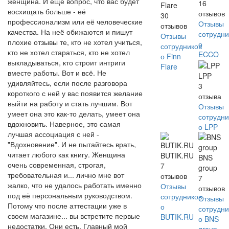
женщина. И еще вопрос, что вас будет
16
Flare
восхищать больше - её
отзывов
30
профессионализм или её человеческие
Отзывы
отзывов
качества. На неё обижаются и пишут
сотрудни
Отзывы
плохие отзывы те, кто не хотел учиться,
о
сотрудников
кто не хотел стараться, кто не хотел
ECCO
о Finn
выкладываться, кто строит интриги
Flare
вместе работы. Вот и всё. Не
LPP
удивляйтесь, если после разговора
3
короткого с ней у вас появится желание
отзыва
выйти на работу и стать лучшим. Вот
Отзывы
умеет она это как-то делать, умеет она
сотрудни
вдохновить. Наверное, это самая
о LPP
лучшая ассоциация с ней -
"Вдохновение". И не пытайтесь врать,
читает любого как книгу. Женщина
BUTIK.RU
BNS
очень современная, строгая,
7
group
требовательная и... лично мне вот
отзывов
7
жалко, что не удалось работать именно
Отзывы
отзывов
под её персональным руководством.
сотрудников
Отзывы
Потому что после аттестации уже в
о
сотрудни
своем магазине... вы встретите первые
BUTIK.RU
о BNS
недостатки. Они есть. Главный мой