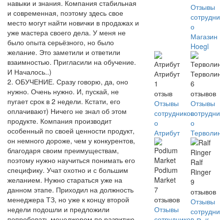
навыки и знания. Компания стабильная
Отзывы
и современная, поэтому здесь свое
сотрудни
место могут найти новички в продажах и
о
уже мастера своего дела. У меня не
Магазин
было опыта серьёзного, но было
Hoegl
желание. Это заметили и ответили
взаимностью. Пригласили на обучение.
И Началось..)
Атрибут
Терволи
2. ОБУЧЕНИЕ. Сразу говорю, да, оно
1
6
нужно. Очень нужно. И, пускай, не
отзыв
отзывов
пугает срок в 2 недели. Кстати, его
Отзывы
Отзывы
оплачивают) Ничего не знал об этом
сотрудников
сотрудни
продукте. Компания производит
о
о
особенный по своей ценности продукт,
Атрибут
Терволи
он немного дороже, чем у конкурентов,
благодаря своим преимуществам,
поэтому нужно научиться понимать его
Ralf
специфику. Учат охотно и с большим
Podium
Ringer
желанием. Нужно стараться уже на
Market
9
данном этапе. Приходил на должность
7
отзывов
менеджера ТЗ, но уже к концу второй
отзывов
Отзывы
недели подошли и предложили
Отзывы
сотрудни
попробовать менеджером по развитию.
сотрудников