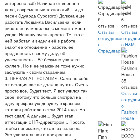
интересно всё) Начиная от военного
дела, современных технологий... и до
Страдивариус
H&M
песен Эдуарда Сурового) Должна еще
5
6
работать Людмила Васильевна, если
отзывов
отзывов
ничего не изменилось с момента моего
Отзывы
Отзывы
ухода. Напишу очень просто. Те, кто с
сотрудников
сотрудни
ней работал и видели её в работе,
о
о H&M
знают её отношение к работе, её
Страдивариус
преданность своему делу, её
увлеченность... Её безумно уважают
коллеги. Но и её уважение тоже нужно
Fashion
заслужить - своим старанием.
House
3. ПЕРВАЯ АТТЕСТАЦИЯ. Сама по себе
35
аттестация вас не должна пугать. Очень
отзывов
просто всё. Будет тест. Я вот учился так
Отзывы
себе, потому что больше смотрел на
сотрудни
одну прекрасную девушку в красном,
о
которая работала летом 2014 года. Но
Fashion
тест сдал) А дальше... будет этап
House
аттестации с HR-директором... Просто,
чтобы понимали, что это за человек.
Это удивительная и прекрасная
ECCO
Finn