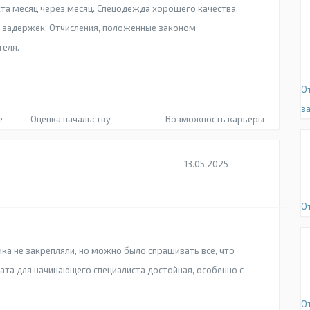
та месяц через месяц. Спецодежда хорошего качества.
з задержек. Отчисления, положенные законом
теля.
О
за
е
Оценка начальству
Возможность карьеры
13.05.2025
О
ка не закрепляли, но можно было спрашивать все, что
ата для начинающего специалиста достойная, особенно с
О