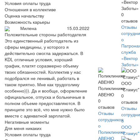
«Вектор
Условия оплаты труда
Заботы»
Отношения в коллективе
0
Оценка начальству
отзывов
Возможность карьеры
Отзывы
Милена
15.03.2022
сотрудни
Положительные стороны работодателя
о
Это единственный работодатель из
Патрона
сферы медицины, у которого я
служба
действительно смогла задержаться. В
«Вектор
KDL отличные условия, хороший
Заботы»
график, платят соразмерно объему
твоих обязанностей. Коллектив у нас
подобрался не ленивый, работать в
ООО
таком приятно. Мне как трудоголику
Поликлиника
"Стамус"
особенно))). Да и вообще, оформление
АВЕНЮ
0
официальное, отпуска и больничные в
0
отзывов
полном объеме предоставляются. В
отзывов
Отзывы
принципе это всё, что мне нужно было
Отзывы
сотрудни
вместе с адекватной зарплатой.
сотрудников
о
Негативные моменты
о
ООО
Для меня никаких
Поликлиника
"Стамус"
Условия оплаты труда
АВЕНЮ