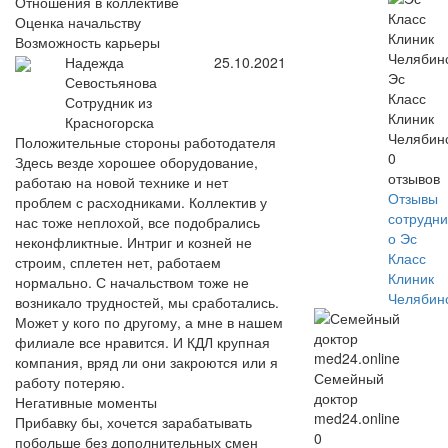
Отношения в коллективе
Оценка начальству
Возможность карьеры
Надежда
25.10.2021
Эс
Севостьянова
Класс
Сотрудник из
Клиник
Красногорска
Челябин
Положительные стороны работодателя
0
Здесь везде хорошее оборудование,
отзывов
работаю на новой технике и нет
Отзывы
проблем с расходниками. Коллектив у
сотрудни
нас тоже неплохой, все подобрались
о Эс
неконфликтные. Интриг и козней не
Класс
строим, сплетен нет, работаем
Клиник
нормально. С начальством тоже не
Челябин
возникало трудностей, мы сработались.
Может у кого по другому, а мне в нашем
филиале все нравится. И КДЛ крупная
компания, вряд ли они закроются или я
Семейный
работу потеряю.
доктор
Негативные моменты
med24.online
Прибавку бы, хочется зарабатывать
0
побольше без дополнительных смен