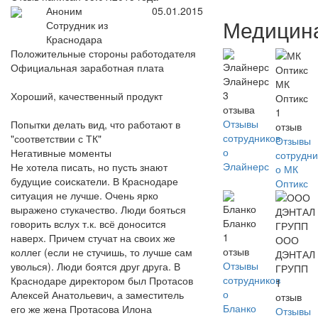
Аноним
05.01.2015
Медицин
Сотрудник из
Краснодара
Положительные стороны работодателя
Официальная заработная плата
Элайнерс
МК
3
Хороший, качественный продукт
Оптикс
отзыва
1
Отзывы
Попытки делать вид, что работают в
отзыв
сотрудников
"соответствии с ТК"
Отзывы
о
Негативные моменты
сотрудни
Элайнерс
Не хотела писать, но пусть знают
о МК
будущие соискатели. В Краснодаре
Оптикс
ситуация не лучше. Очень ярко
выражено стукачество. Люди бояться
Бланко
говорить вслух т.к. всё доносится
1
наверх. Причем стучат на своих же
ООО
отзыв
коллег (если не стучишь, то лучше сам
ДЭНТАЛ
Отзывы
уволься). Люди боятся друг друга. В
ГРУПП
сотрудников
Краснодаре директором был Протасов
1
о
Алексей Анатольевич, а заместитель
отзыв
Бланко
его же жена Протасова Илона
Отзывы