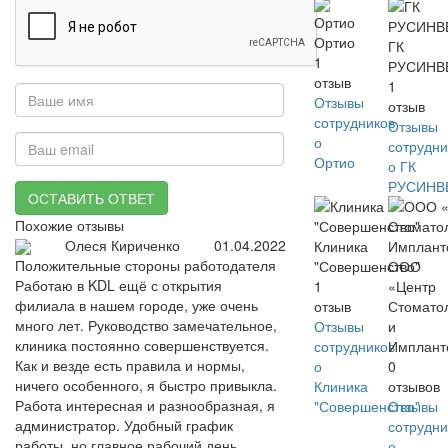
Ортио
ГК
1
РУСИНВ
отзыв
1
Отзывы
отзыв
сотрудников
Отзывы
о
сотрудни
Ортио
о ГК
РУСИНВ
ОСТАВИТЬ ОТВЕТ
Похожие отзывы
Олеся Кириченко
01.04.2022
Клиника
Положительные стороны работодателя
"Совершенство"
ООО
Работаю в KDL ещё с открытия
1
«Центр
филиала в нашем городе, уже очень
отзыв
Стомато
много лет. Руководство замечательное,
Отзывы
и
клиника постоянно совершенствуется.
сотрудников
Имплант
Как и везде есть правила и нормы,
о
0
ничего особенного, я быстро привыкла.
Клиника
отзывов
Работа интересная и разнообразная, я
"Совершенство"
Отзывы
администратор. Удобный график
сотрудни
работы, но главное рабочий день
о