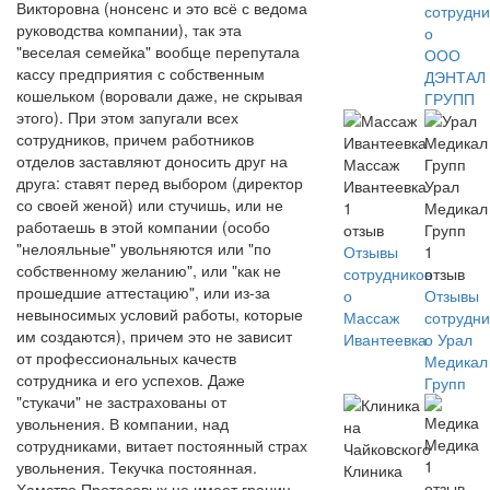
Викторовна (нонсенс и это всё с ведома
сотрудни
руководства компании), так эта
о
"веселая семейка" вообще перепутала
ООО
кассу предприятия с собственным
ДЭНТАЛ
кошельком (воровали даже, не скрывая
ГРУПП
этого). При этом запугали всех
сотрудников, причем работников
отделов заставляют доносить друг на
Массаж
друга: ставят перед выбором (директор
Ивантеевка
Урал
со своей женой) или стучишь, или не
1
Медикал
работаешь в этой компании (особо
отзыв
Групп
"нелояльные" увольняются или "по
Отзывы
1
собственному желанию", или "как не
сотрудников
отзыв
прошедшие аттестацию", или из-за
о
Отзывы
невыносимых условий работы, которые
Массаж
сотрудни
им создаются), причем это не зависит
Ивантеевка
о Урал
от профессиональных качеств
Медикал
сотрудника и его успехов. Даже
Групп
"стукачи" не застрахованы от
увольнения. В компании, над
Медика
сотрудниками, витает постоянный страх
1
увольнения. Текучка постоянная.
Клиника
отзыв
Хамство Протасовых не имеет границ-