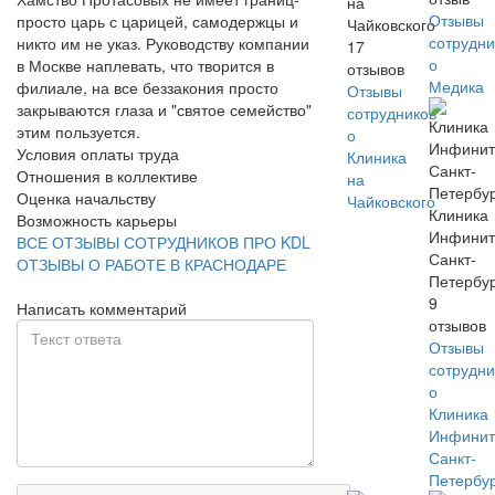
на
Отзывы
просто царь с царицей, самодержцы и
Чайковского
сотрудни
никто им не указ. Руководству компании
17
о
в Москве наплевать, что творится в
отзывов
Медика
филиале, на все беззакония просто
Отзывы
закрываются глаза и "святое семейство"
сотрудников
этим пользуется.
о
Условия оплаты труда
Клиника
Отношения в коллективе
на
Оценка начальству
Чайковского
Клиника
Возможность карьеры
Инфинит
ВСЕ ОТЗЫВЫ СОТРУДНИКОВ ПРО KDL
Санкт-
ОТЗЫВЫ О РАБОТЕ В КРАСНОДАРЕ
Петербу
9
Написать комментарий
отзывов
Отзывы
сотрудни
о
Клиника
Инфинит
Санкт-
Петербу