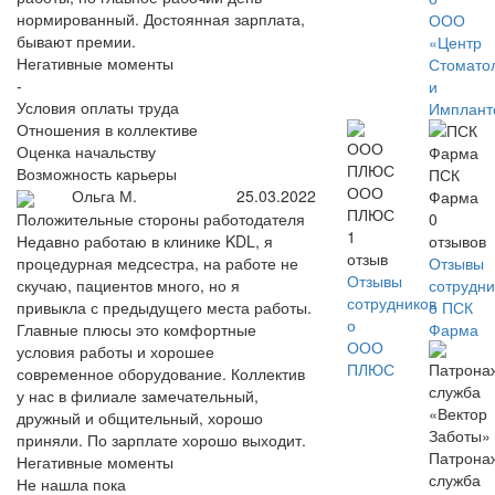
нормированный. Достоянная зарплата,
ООО
бывают премии.
«Центр
Негативные моменты
Стомато
-
и
Условия оплаты труда
Имплант
Отношения в коллективе
Оценка начальству
Возможность карьеры
ПСК
ООО
Ольга М.
25.03.2022
Фарма
ПЛЮС
Положительные стороны работодателя
0
1
Недавно работаю в клинике KDL, я
отзывов
отзыв
процедурная медсестра, на работе не
Отзывы
Отзывы
скучаю, пациентов много, но я
сотрудни
сотрудников
привыкла с предыдущего места работы.
о ПСК
о
Главные плюсы это комфортные
Фарма
ООО
условия работы и хорошее
ПЛЮС
современное оборудование. Коллектив
у нас в филиале замечательный,
дружный и общительный, хорошо
приняли. По зарплате хорошо выходит.
Патрона
Негативные моменты
служба
Не нашла пока