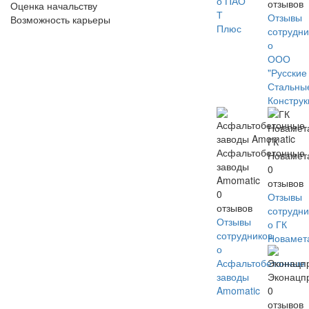
о ПАО
отзывов
Оценка начальству
Т
Отзывы
Возможность карьеры
Плюс
сотрудни
о
ООО
"Русские
Стальны
Констру
ГК
Асфальтобетонные
Новамет
заводы
0
Amomatic
отзывов
0
Отзывы
отзывов
сотрудни
Отзывы
о ГК
сотрудников
Новамет
о
Асфальтобетонные
заводы
Эконацп
Amomatic
0
отзывов