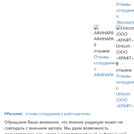
Отзывы
сотрудни
о
Эконацп
АФИНАРА
0
Unicum
отзывов
(ООО
Отзывы
«КРАФТ»
сотрудников
0
о
отзывов
АФИНАРА
Отзывы
сотрудни
о
Unicum
(ООО
«КРАФТ»
PPersonal
- отзывы сотрудников о работодателях
Обращаем Ваше внимание, что мнение редакции может не
совпадать с мнением автора. Мы даем возможность
пользователям дать совет и поделится важной информацией