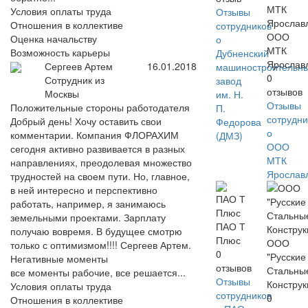
Условия оплаты труда
Отзывы
Отношения в коллективе
сотрудников
ООО
Оценка начальству
о
МТК
Возможность карьеры
Дубненский
Ярослав
Сергеев Артем
16.01.2018
машиностроительн
0
Сотрудник из
завод
отзывов
Москвы
им. Н.
Отзывы
Положительные стороны работодателя
П.
сотрудни
Добрый день! Хочу оставить свои
Федорова
о
комментарии. Компания ФЛОРАХИМ
(ДМЗ)
ООО
сегодня активно развивается в разных
МТК
направлениях, преодолевая множество
Ярослав
трудностей на своем пути. Но, главное,
в ней интересно и перспективно
работать, например, я занимаюсь
земельными проектами. Зарплату
ПАО Т
получаю вовремя. В будущее смотрю
Плюс
ООО
только с оптимизмом!!!! Сергеев Артем.
0
"Русские
Негативные моменты
отзывов
Стальны
все моменты рабочие, все решается...
Отзывы
Констру
Условия оплаты труда
сотрудников
0
Отношения в коллективе