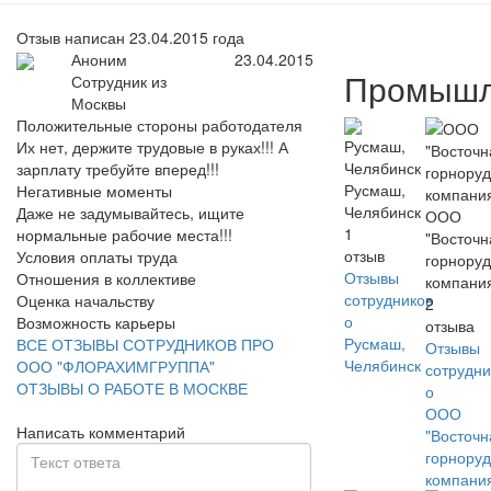
Отзыв написан 23.04.2015 года
Аноним
23.04.2015
Промышл
Сотрудник из
Москвы
Положительные стороны работодателя
Их нет, держите трудовые в руках!!! А
зарплату требуйте вперед!!!
Русмаш,
Негативные моменты
Челябинск
Даже не задумывайтесь, ищите
ООО
1
нормальные рабочие места!!!
"Восточн
отзыв
Условия оплаты труда
горнору
Отзывы
Отношения в коллективе
компани
сотрудников
Оценка начальству
2
о
Возможность карьеры
отзыва
Русмаш,
ВСЕ ОТЗЫВЫ СОТРУДНИКОВ ПРО
Отзывы
Челябинск
ООО "ФЛОРАХИМГРУППА"
сотрудни
ОТЗЫВЫ О РАБОТЕ В МОСКВЕ
о
ООО
Написать комментарий
"Восточн
горнору
компани