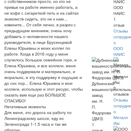
с собственником просто, но кто не
привык на работе именно работать, а
ООО
не кофе с сигареткой пить и на сайтах
НАИС
знакомств сидеть, это не к нам..,
1
извините... От себя лично, в разрез с
отзыв
предыдущем мнением, очень хочу
Отзывы
добавить о человечности нашего
сотрудни
руководителя, в лице Брусенцевой
о
Елены Юрьевны и моих коллег по
ООО
работе. Когда в 2016 году у меня
НАИС
случилось большое семейное горе, и
Елена Юрьевна, и все коллеги, меня
очень поддержали и материально, и
Металл
морально, и эту поддержку я ощущаю и
Икс
до сих пор... Елена Юрьевна и мои
Дубненский
0
коллеги, использую и этот ресурс, чтобы
машиностроительн
отзывов
сказать вам еще раз БОЛЬШОЕ
завод
Отзывы
СПАСИБО!
им. Н.
сотрудни
Негативные моменты
П.
о
Для меня, это дорога на работу по
Федорова
Металл
Ленинградскому шоссе, еду из
(ДМЗ)
Икс
Зеленограда 1-1,5 часа и так же
1
обратно...
отзыв