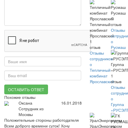
Русмаш
1
Тепличный
отзыв
комбинат
Отзывы
Ярославский
сотрудни
1
о
отзыв
Русмаш
Отзывы
сотрудников
о
Группа
Тепличный
«РУСЭЛ
комбинат
1
Ярославский
отзыв
Отзывы
ОСТАВИТЬ ОТВЕТ
сотрудни
Похожие отзывы
о
Оксана
16.01.2018
Группа
Сотрудник из
«РУСЭЛ
Москвы
Положительные стороны работодателя
Всем доброго времени суток! Хочу
УралЭнергопром
ГК