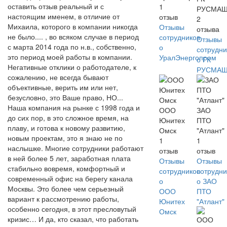
оставить отзыв реальный и с
1
РУСМА
настоящим именем, в отличие от
отзыв
2
Михаила, которого в компании никогда
Отзывы
отзыва
не было.... , во всяком случае в период
сотрудников
Отзывы
с марта 2014 года по н.в., собственно,
о
сотрудни
это период моей работы в компании.
УралЭнергопром
о ГК
Негативные отклики о работодателе, к
РУСМА
сожалению, не всегда бывают
объективные, верить им или нет,
безусловно, это Ваше право, НО...
Наша компания на рынке с 1998 года и
ООО
ЗАО
до сих пор, в это сложное время, на
Юнитех
ПТО
плаву, и готова к новому развитию,
Омск
"Атлант"
новым проектам, это я знаю не по
1
1
наслышке. Многие сотрудники работают
отзыв
отзыв
в ней более 5 лет, заработная плата
Отзывы
Отзывы
стабильно вовремя, комфортный и
сотрудников
сотрудни
современный офис на берегу канала
о
о ЗАО
Москвы. Это более чем серьезный
ООО
ПТО
вариант к рассмотрению работы,
Юнитех
"Атлант"
особенно сегодня, в этот пресловутый
Омск
кризис… И да, кто сказал, что работать