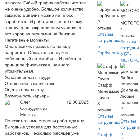
плюсом. Гибкий график работы, что так
же очень удобно. Большое количество
заказов, а значит можно не плохо
Горбуновъ
БТ-
заработать. И работаешь не по всему
2
МОТОР
городу, а на закрепленном участке, а
отзыва
4
это хорошая экономия на бензине.
Отзывы
отзыва
Негативные моменты
сотрудников
Отзывы
Много всяких правил, по началу
о
сотрудни
напрягает. Обязательно нужен
Горбуновъ
о БТ-
собственный автомобиль. И работа в
МОТОР
принципе физическая, немного
утомительная.
Условия оплаты труда
Отношения в коллективе
Стафф
Оценка начальству
Компани
Менеджмент
Возможность карьеры
Любые
Групп
Олег
12.06.2025
переезд
3
Сотрудник из
2
отзыва
Москвы
отзыва
Отзывы
Положительные стороны работодателя
Отзывы
сотрудников
Выгодные условия для постоянных
сотрудни
о
работников. Несколько месяцев уже
о
Стафф