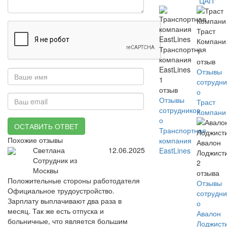
"ЦАП"
Траст
Компани
Транспортная
1
компания
отзыв
EastLines
Отзывы
1
сотрудни
отзыв
о
Отзывы
Траст
сотрудников
Компани
о
ОСТАВИТЬ ОТВЕТ
Транспортная
Похожие отзывы
компания
Авалон
Светлана
12.06.2025
EastLines
Лоджист
Сотрудник из
2
Москвы
отзыва
Положительные стороны работодателя
Отзывы
Официальное трудоустройство.
сотрудни
Зарплату выплачивают два раза в
о
месяц. Так же есть отпуска и
Авалон
больничные, что является большим
Лоджист