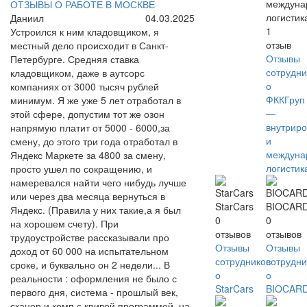
междуна
ОТЗЫВЫ О РАБОТЕ В МОСКВЕ
логистик
Даниил
04.03.2025
1
Устроился к ним кладовщиком, я
отзыв
местный дело происходит в Санкт-
Отзывы
Петербурге. Средняя ставка
сотрудни
кладовщиком, даже в аутсорс
о
компаниях от 3000 тысяч рублей
ФККГруп
минимум. Я же уже 5 лет отработал в
—
этой сфере, допустим тот же озон
внутриро
напрямую платит от 5000 - 6000,за
и
смену, до этого три года отработал в
междуна
Яндекс Маркете за 4800 за смену,
логистик
просто ушел по сокращению, и
намеревался найти чего нибудь лучше
или через два месяца вернуться в
StarCars
BIOCAR
Яндекс. (Правила у них такие,а я был
0
0
на хорошем счету). При
отзывов
отзывов
трудоустройстве рассказывали про
Отзывы
Отзывы
доход от 60 000 на испытательном
сотрудников
сотрудни
сроке, и буквально он 2 недели... В
о
о
реальности : оформления не было с
StarCars
BIOCAR
первого дня, система - прошлый век,
сканер и комп с кривой программой, на