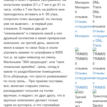
испыталке график 2/1,с 7 ми и до 21 го
Миларин
часа, чтобы к 7 ми быть на работе мне
0
DNL-
приходилось вставать в 4 :30 утра,
отзывов
Trans
попросил плюс выходной, по скольку
Отзывы
0
уже не вывозил, - в первый раз
сотрудников
отзывов
отказали. В первые два дня
о
Отзывы
"намазывали" и говорили какой у них
Миларин
сотрудни
дружный коллектив и какая прекрасная
о DNL-
компания, на третий день, занесли
Trans
меня в какую то свою базу и зтали
угрожать какими то штрафами в 3000
тыс р, за один невыход на смену.
TRAMIS
TRAMIS
Маленькие "300 засранцев", или "своя
0
0
локальная армейка", грязь, склад в
отзывов
отзывов
каком то раздолбанном помещении...
Отзывы
Отзывы
Есть уборщица, что просто размазывает
сотрудников
сотрудни
по полу грязь... При приеме поставки,
о
о
все, включая старших смены,
TRAMIS
TRAMIS
раскидывают посылки на полки
вручную, и кидают, их друг другу, что в
крупных компаниях делают только
чурки из аутсорса, и что строжайше
АО