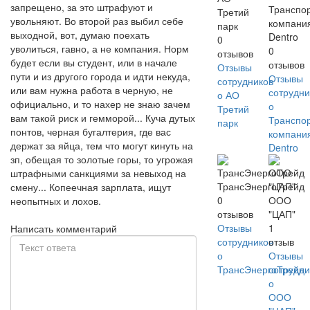
запрещено, за это штрафуют и
Транспо
Третий
увольняют. Во второй раз выбил себе
компани
парк
выходной, вот, думаю поехать
Dentro
0
уволиться, гавно, а не компания. Норм
0
отзывов
будет если вы студент, или в начале
отзывов
Отзывы
пути и из другого города и идти некуда,
Отзывы
сотрудников
или вам нужна работа в черную, не
сотрудни
о АО
официально, и то нахер не знаю зачем
о
Третий
вам такой риск и гемморой... Куча дутых
Транспо
парк
понтов, черная бугалтерия, где вас
компани
держат за яйца, тем что могут кинуть на
Dentro
зп, обещая то золотые горы, то угрожая
штрафными санкциями за невыход на
ТрансЭнергоТрейд
смену... Копеечная зарплата, ищут
0
ООО
неопытных и лохов.
отзывов
"ЦАП"
Отзывы
1
Написать комментарий
сотрудников
отзыв
о
Отзывы
ТрансЭнергоТрейд
сотрудни
о
ООО