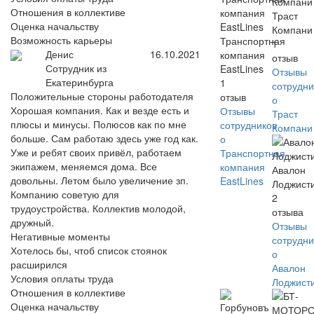
Отношения в коллективе
Траст
Оценка начальству
Компани
Возможность карьеры
Транспортная
1
Денис
16.10.2021
компания
отзыв
Сотрудник из
EastLines
Отзывы
Екатеринбурга
1
сотрудни
Положительные стороны работодателя
отзыв
о
Хорошая компания. Как и везде есть и
Отзывы
Траст
плюсы и минусы. Полюсов как по мне
сотрудников
Компани
больше. Сам работаю здесь уже год как.
о
Уже и ребят своих привёл, работаем
Транспортная
экипажем, меняемся дома. Все
компания
Авалон
довольны. Летом было увеличение зп.
EastLines
Лоджист
Компанию советую для
2
трудоустройства. Коллектив молодой,
отзыва
дружный.
Отзывы
Негативные моменты
сотрудни
Хотелось бы, чтоб список стоянок
о
расширился
Авалон
Условия оплаты труда
Лоджист
Отношения в коллективе
Оценка начальству