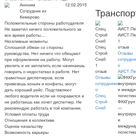
Аноним
12.02.2015
Транспор
Сотрудник из
Кемерово
Положительные стороны работодателя
Не заметил ничего положительного за
АИСТ.Пе
все время работы....
1
Негативные моменты
Спец
отзыв
Сплошной обман со стороны
Строй
Отзывы
руководства. Нет ничего что обещают
Снаб
сотрудни
при оформлении на работу. Могут
1
о
уволить и не заплатить если начинаешь
отзыв
АИСТ.Пе
говорить о недостатках в работе. Нет
Отзывы
грамотных диспетчеров, если
сотрудников
привезешь коньяк и конфеты, могут
о
дать хороший рейс. Подставляют
Спец
любого водителя если не понравился и
Строй
ФККГруп
не работаешь как хочет диспетчер. Не
Снаб
—
рекомендую работать в той компании.
внутриро
Условия оплаты труда
и
Отношения в коллективе
междуна
Оценка начальству
логистик
Возможность карьеры