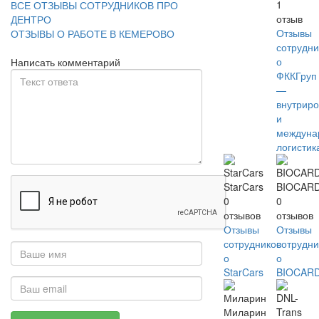
1
ВСЕ ОТЗЫВЫ СОТРУДНИКОВ ПРО
отзыв
ДЕНТРО
Отзывы
ОТЗЫВЫ О РАБОТЕ В КЕМЕРОВО
сотрудни
о
Написать комментарий
ФККГруп
—
внутриро
и
междуна
логистик
StarCars
BIOCAR
0
0
отзывов
отзывов
Отзывы
Отзывы
сотрудников
сотрудни
о
о
StarCars
BIOCAR
Миларин