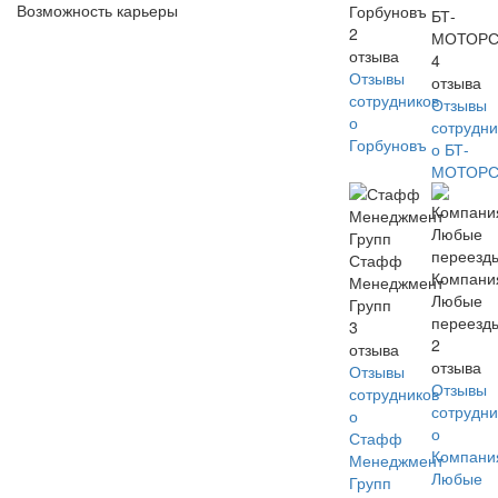
Возможность карьеры
Горбуновъ
БТ-
2
МОТОР
отзыва
4
Отзывы
отзыва
сотрудников
Отзывы
о
сотрудни
Горбуновъ
о БТ-
МОТОР
Стафф
Компани
Менеджмент
Любые
Групп
переезд
3
2
отзыва
отзыва
Отзывы
Отзывы
сотрудников
сотрудни
о
о
Стафф
Компани
Менеджмент
Любые
Групп