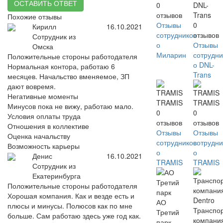
ОСТАВИТЬ ОТВЕТ
0
DNL-
отзывов
Trans
Похожие отзывы
Отзывы
0
Кирилл
16.10.2021
сотрудников
отзывов
Сотрудник из
о
Отзывы
Омска
Миларин
сотрудни
Положительные стороны работодателя
о DNL-
Нормальная контора, работаю 6
Trans
месяцев. Начальство вменяемое, ЗП
дают вовремя.
Негативные моменты
TRAMIS
TRAMIS
Минусов пока не вижу, работаю мало.
0
0
Условия оплаты труда
отзывов
отзывов
Отношения в коллективе
Отзывы
Отзывы
Оценка начальству
сотрудников
сотрудни
Возможность карьеры
о
о
Денис
16.10.2021
TRAMIS
TRAMIS
Сотрудник из
Екатеринбурга
Положительные стороны работодателя
Хорошая компания. Как и везде есть и
АО
плюсы и минусы. Полюсов как по мне
Транспо
Третий
больше. Сам работаю здесь уже год как.
компани
парк