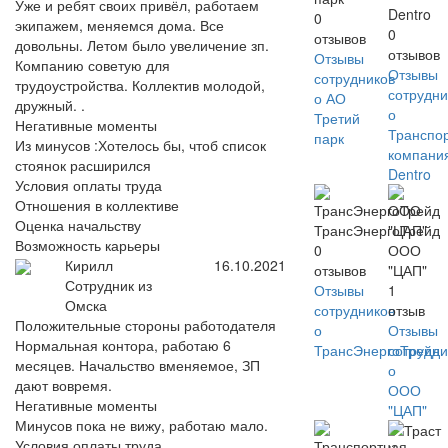
Уже и ребят своих привёл, работаем
Dentro
0
экипажем, меняемся дома. Все
0
отзывов
довольны. Летом было увеличение зп.
отзывов
Отзывы
Компанию советую для
Отзывы
сотрудников
трудоустройства. Коллектив молодой,
сотрудни
о АО
дружный. .
о
Третий
Негативные моменты
Транспо
парк
Из минусов :Хотелось бы, чтоб список
компани
стоянок расширился
Dentro
Условия оплаты труда
Отношения в коллективе
Оценка начальству
ТрансЭнергоТрейд
Возможность карьеры
0
ООО
Кирилл
16.10.2021
отзывов
"ЦАП"
Сотрудник из
Отзывы
1
Омска
сотрудников
отзыв
Положительные стороны работодателя
о
Отзывы
Нормальная контора, работаю 6
ТрансЭнергоТрейд
сотрудни
месяцев. Начальство вменяемое, ЗП
о
дают вовремя.
ООО
Негативные моменты
"ЦАП"
Минусов пока не вижу, работаю мало.
Условия оплаты труда