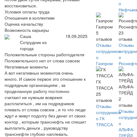
о
восстановиться.
Нефтьма
Условия оплаты труда
Отношения в коллективе
Оценка начальству
Газпром
Роснефт
Возможность карьеры
5
23
Саша
18.09.2025
отзывов
отзыва
Сотрудник из
Отзывы
Отзывы
города
сотрудников
сотрудни
Положительные стороны работодателя
о
о
Положительного нет от слова совсем
Газпром
Роснефт
Негативные моменты
А вот негативных моментов очень
много. И самое первое это отношение к
ГК
подрядным организациям , за
АЛЬФА-
ТРАССА
проделанную работу постоянно
ТРЕЙД
25
считают не нужным вовремя
2
отзывов
расплатиться , им на подрядчиков
отзыва
Отзывы
плевать от слова совсем , и то что люди
Отзывы
сотрудников
ждут и живут подолгу без денег от своих
сотрудни
о ГК
контор , которым транснефть не спешит
о
ТРАССА
выплатить деньги , руководству
АЛЬФА-
транснефти глубоко наплевать.
ТРЕЙД