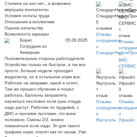
Сталина на них нет , а возможно
верхушка инноагенты.
Условия оплаты труда
СтандартНефтеПро
ВИС-
Отношения в коллективе
5
СЕРВИС
Оценка начальству
отзывов
1
Возможность карьеры
Отзывы
отзыв
Борис
05.09.2025
сотрудников
Отзывы
Сотрудник из
о
сотрудни
Кемерово
СтандартНефтеПро
о
Положительные стороны работодателя
ВИС-
Устройство только не быстрое, а так все
СЕРВИС
просто. Больше недели проходил
медосмотр, но в остальном норм все.
Работаю на заправке, какой и хотел.
Якутуголь
Уфаойл
Там же прошел обучение и пошел
1
3
работать. Баллоны заправлять
отзыв
отзыва
научиться несложно если руки откуда
Отзывы
Отзывы
надо растут. Работаю по трудовой, с
сотрудников
сотрудни
ДМС и прочими льготами, что всем
о
о
положено. Смены 2/2, можно
Якутуголь
Уфаойл
поменяться если надо. Зп для такого
графика норм, платят как по часам. Уже