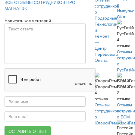
ВСЕ ОТЗЫВЫ СОТРУДНИКОВ ПРО
о
сотрудников
МАГНАТЭК
Импульс
о
Ойл
Подводные
Написать комментарий
Технологии
и
РусГазИ
Ремонт
4
—
отзыва
Центр
Отзывы
Передового
сотрудни
Опыта
о
РусГазИ
ЮгорскРемСтройГа
ЕСМ
4
2
отзыва
отзыва
Отзывы
Отзывы
сотрудников
сотрудни
о
о ЕСМ
ЮгорскРемСтройГа
ОСТАВИТЬ ОТВЕТ
Россойл