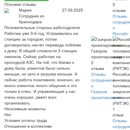
Похожие отзывы
3
Мария
27.09.2025
отзыва
Сотрудник из
Отзывы
Краснодара
сотрудни
Положительные стороны работодателя
о
Работаю уже 3-й год. Устраивалась на
Россойл
станцию за городом, потом
договорилась насчет перевода поближе
к дому. В общей сложности 3 станции
Газпром
сменила. Сейчас работаю на
проектирование
проходной АЗС. На той, что близко к
2
дому была, клиентов было сильно
отзыва
меньше, но зато и загрузка меньше. А
Отзывы
Российс
сейчас работа поактивнее, конечно, но
сотрудников
инновац
много клиентов, много общения и это
о
топливно
только в плюс. И управляющая у нас
Газпром
энергети
очень хорошая, умеет всех
проектирование
компани
организовать.
(РИТЭК)
Негативные моменты
1
Нет
отзыв
Условия оплаты труда
Отзывы
Отношения в коллективе
сотрудни