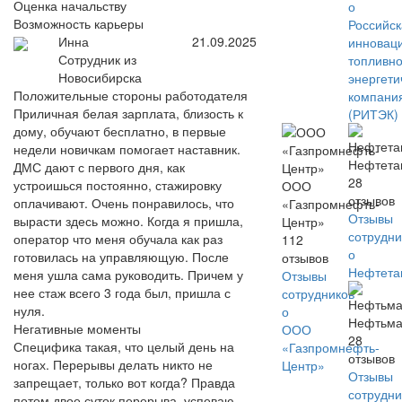
Оценка начальству
о
Возможность карьеры
Российс
Инна
21.09.2025
инновац
Сотрудник из
топливно
Новосибирска
энергети
Положительные стороны работодателя
компани
Приличная белая зарплата, близость к
(РИТЭК)
дому, обучают бесплатно, в первые
недели новичкам помогает наставник.
Нефтета
ДМС дают с первого дня, как
28
устроишься постоянно, стажировку
ООО
отзывов
оплачивают. Очень понравилось, что
«Газпромнефть-
Отзывы
вырасти здесь можно. Когда я пришла,
Центр»
сотрудни
оператор что меня обучала как раз
112
о
готовилась на управляющую. После
отзывов
Нефтета
меня ушла сама руководить. Причем у
Отзывы
нее стаж всего 3 года был, пришла с
сотрудников
нуля.
о
Нефтьма
Негативные моменты
ООО
28
Специфика такая, что целый день на
«Газпромнефть-
отзывов
ногах. Перерывы делать никто не
Центр»
Отзывы
запрещает, только вот когда? Правда
сотрудни
потом двое суток перерыва, успеваю