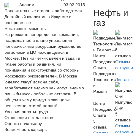
Аноним
03.02.2015
Нефть и
Положительные стороны работодателя
Достойный коллектив в Иркутске и
газ
наверное все
Негативные моменты
На редкость непорядочная компания,
неадекватное в плане управления
Ленгазс
человеческими ресурсами руководство
5
регионами в ЦО находящемся в
отзывов
Москве. Нет ни четких целей и задач в
Отзывы
плане работы и развития, ни
сотрудни
понимания и конструктива со стороны
Подводные
о
московских руководителей. В Москве
Технологии
Ленгазс
'одеяло тянут' всяк на себя,
и
зарабатывают видимо как могут, видимо
Ремонт
лишь бы кусок побольше оттяпать. В
—
общем к чему придут в оконцовке
Импульс
Центр
неизвестно, отстой полный.
Ойл
Передового
Условия оплаты труда
5
Опыта
Отношения в коллективе
отзывов
3
Оценка начальству
Отзывы
отзыва
Возможность карьеры
сотрудни
Отзывы