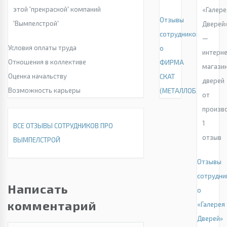
этой 'прекрасной' компаний
«Галере
Отзывы
'Вымпелстрой'
Дверей
сотрудников
—
Условия оплаты труда
о
интерн
Отношения в коллективе
ФИРМА
магази
Оценка начальству
СКАТ
дверей
Возможность карьеры
(МЕТАЛЛОБАЗА)
от
произв
1
ВСЕ ОТЗЫВЫ СОТРУДНИКОВ ПРО
отзыв
ВЫМПЕЛСТРОЙ
Отзывы
сотрудни
Написать
о
комментарий
«Галерея
Дверей»