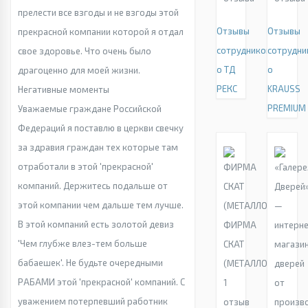
прелести все взгоды и не взгоды этой
Отзывы
Отзывы
прекрасной компании которой я отдал
сотрудников
сотрудни
свое здоровье. Что очень было
о ТД
о
драгоценно для моей жизни.
РЕКС
KRAUSS
Негативные моменты
PREMIUM
Уважаемые граждане Российской
Федераций я поставлю в церкви свечку
за здравия граждан тех которые там
отработали в этой 'прекрасной'
компаний. Держитесь подальше от
этой компании чем дальше тем лучше.
В этой компаний есть золотой девиз
ФИРМА
'Чем глубже влез-тем больше
СКАТ
бабаешек'. Не будьте очередными
(МЕТАЛЛОБАЗА)
РАБАМИ этой 'прекрасной' компаний. С
1
уважением потерпевший работник
отзыв