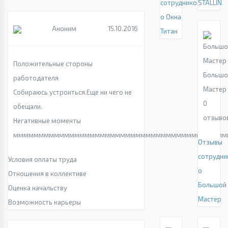
сотрудников
STALLIN
о Окна
Аноним
15.10.2016
Титан
Положительные стороны
Большо
работодателя
Мастер
Собираюсь устроиться.Еще ни чего не
0
обещали.
отзыво
Негативные моменты
мммммммммммммммммммммммммммммммммммммммммм
Отзывы
сотрудни
Условия оплаты труда
о
Отношения в коллективе
Большой
Оценка начальству
Мастер
Возможность карьеры