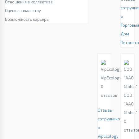
Отношения в коллективе
сотрудни
Оценка начальству
о
Возможность карьеры
Торговы
Дом
Петрост
VipEcology
0
отзывов
ООО
"AAO
Отзывы
Global"
сотрудников
0
о
отзыво
VipEcology