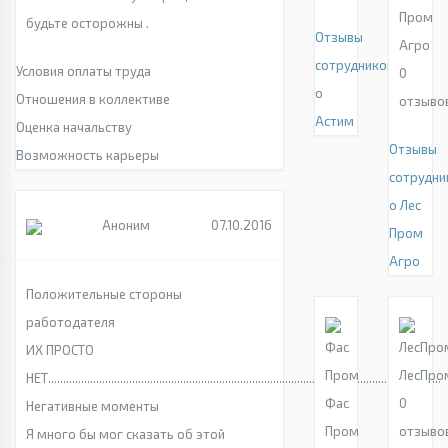
Пром
будьте осторожны .
Отзывы
Агро
сотрудников
Условия оплаты труда
0
о
Отношения в коллективе
отзыво
Астим
Оценка начальству
Отзывы
Возможность карьеры
сотрудни
о Лес
Аноним
07.10.2016
Пром
Агро
Положительные стороны
работодателя
ИХ ПРОСТО
ЛесПро
НЕТ...................................................................................................................................
Фас
0
Негативные моменты
Пром
отзыво
Я много бы мог сказать об этой