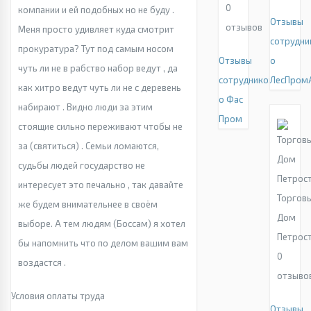
0
компании и ей подобных но не буду .
Отзывы
отзывов
Меня просто удивляет куда смотрит
сотрудни
прокуратура? Тут под самым носом
Отзывы
о
чуть ли не в рабство набор ведут , да
сотрудников
ЛесПром
как хитро ведут чуть ли не с деревень
о Фас
набирают . Видно люди за этим
Пром
стоящие сильно переживают чтобы не
за (святиться) . Семьи ломаются,
судьбы людей государство не
интересует это печально , так давайте
Торгов
же будем внимательнее в своём
Дом
выборе. А тем людям (Боссам) я хотел
Петрос
бы напомнить что по делом вашим вам
0
воздастся .
отзыво
Условия оплаты труда
Отзывы