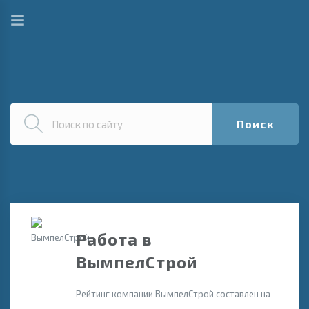
Поиск
Работа в
ВымпелСтрой
Рейтинг компании ВымпелСтрой составлен на