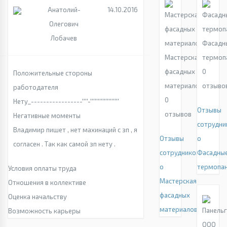
Анатолий-
14.10.2016
Олегович
Лобачев
Фасадн
Мастерская
термоп
фасадных
0
Положительные стороны
материалов
отзыво
работодателя
0
Нету_-----------------''''-'''''''''''''''''''
Отзывы
отзывов
Негативные моменты
сотрудни
Владимир пишет , нет махинаций с зп , я
Отзывы
о
согласен . Так как самой зп нету .
сотрудников
Фасадны
о
термопа
Условия оплаты труда
Мастерская
Отношения в коллективе
фасадных
Оценка начальству
материалов
Возможность карьеры