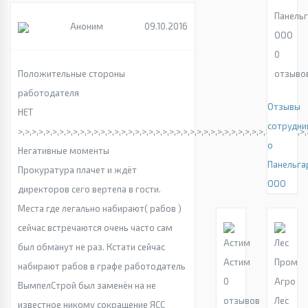
Панельг
Аноним
09.10.2016
ООО
0
Положительные стороны
отзыво
работодателя
Отзывы
НЕТ
сотрудни
>,>,>,>,>,>,>,>,>,>,>,>,>,>,>,>,>,>,>,>,>,>,>,>,>,>,>,>,>,>,>,>,>,>,>,>,>,>,>,>,>,>,
о
Негативные моменты
Панельга
Прокуратура плачет и ждёт
ООО
директоров сего вертепа в гости.
Места где легально набирают( рабов )
сейчас встречаются очень часто сам
был обманут не раз. Кстати сейчас
Астим
набирают рабов в графе работодатель
0
ВымпелСтрой был заменён на не
отзывов
Лес
известное никому сокращение ЯСС