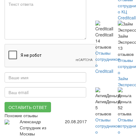
сотрудни
о КЦ
Creditcall
Creditcall
Займ
14
Экспрес
отзывов
13
Отзывы
отзывов
сотрудников
Отзывы
о
сотрудни
Creditcall
о
Займ
Экспрес
АктивДеньги
Деньга
ОСТАВИТЬ ОТВЕТ
5
52
отзывов
отзыва
Похожие отзывы
Отзывы
Отзывы
Александр
20.08.2017
сотрудников
сотрудни
Сотрудник из
о
о
Москвы