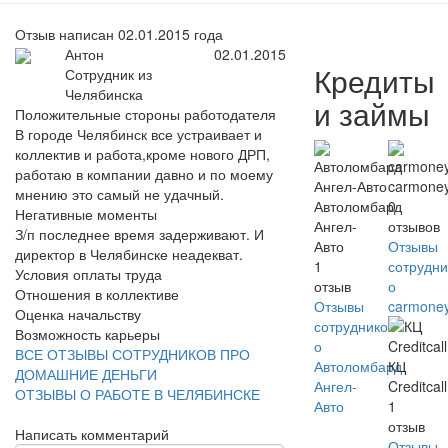
Отзыв написан 02.01.2015 года
Антон
02.01.2015
Кредиты
Сотрудник из
Челябинска
и займы
Положительные стороны работодателя
В городе Челябинск все устраивает и
коллектив и работа,кроме нового ДРП,
работаю в компании давно и по моему
carmone
мнению это самый не удачный.
Автоломбард
0
Негативные моменты
Ангел-
отзывов
З/п последнее время задерживают. И
Авто
Отзывы
директор в Челябинске неадекват.
1
сотрудни
Условия оплаты труда
отзыв
о
Отношения в коллективе
Отзывы
carmone
Оценка начальству
сотрудников
Возможность карьеры
о
ВСЕ ОТЗЫВЫ СОТРУДНИКОВ ПРО
Автоломбард
КЦ
ДОМАШНИЕ ДЕНЬГИ
Ангел-
Creditcall
ОТЗЫВЫ О РАБОТЕ В ЧЕЛЯБИНСКЕ
Авто
1
отзыв
Написать комментарий
Отзывы