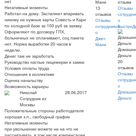
нет
Мани
отзыва
Негативные моменты
13
Отзывы
Работал на дому. Засталяют впаривать
отзывов
сотрудни
никому не нужные карты Совесть и Кари
Отзывы
о
по холодной базе за 100 руб за заявку.
сотрудников
БыстроД
Оформляют по договору ГПХ,
о
больничных не оплачивают, соц пакета
Джет-
нет. Норма выработки 20 часов в
Мани
Домашн
неделю.
Деньги
Денег там не заработать
20
Руководство наглые лицемерки и хамки
отзывов
Условия оплаты труда
Отзывы
Отношения в коллективе
сотрудни
Оценка начальству
о
Возможность карьеры
Домашн
Николай
28.06.2017
Деньги
Сотрудник из
Москвы
Положительные стороны работодателя
хорошая з.п., свободный график
Негативные моменты
при увольнении можете ни на что не
рассчитывать, в том числе компенсации