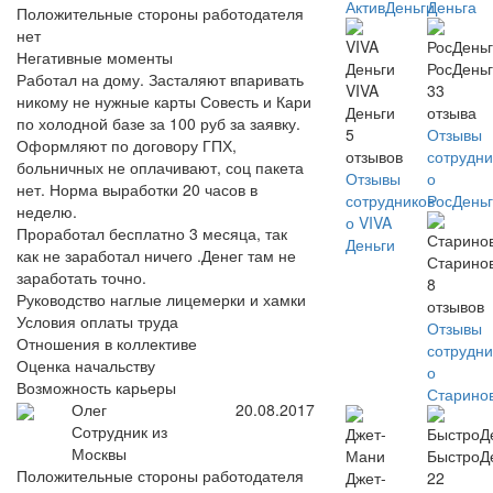
АктивДеньги
Деньга
Положительные стороны работодателя
нет
Негативные моменты
РосДень
Работал на дому. Засталяют впаривать
VIVA
33
никому не нужные карты Совесть и Кари
Деньги
отзыва
по холодной базе за 100 руб за заявку.
5
Отзывы
Оформляют по договору ГПХ,
отзывов
сотрудни
больничных не оплачивают, соц пакета
Отзывы
о
нет. Норма выработки 20 часов в
сотрудников
РосДень
неделю.
о VIVA
Проработал бесплатно 3 месяца, так
Деньги
как не заработал ничего .Денег там не
Старино
заработать точно.
8
Руководство наглые лицемерки и хамки
отзывов
Условия оплаты труда
Отзывы
Отношения в коллективе
сотрудни
Оценка начальству
о
Возможность карьеры
Старино
Олег
20.08.2017
Сотрудник из
Москвы
БыстроД
Положительные стороны работодателя
Джет-
22