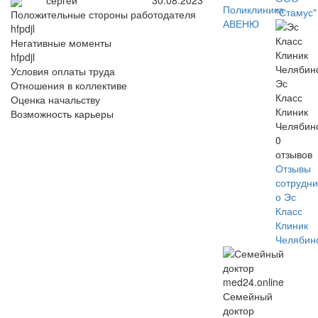
сергей
30.08.2023
Поликлиника
"Стамус"
Положительные стороны работодателя
АВЕНЮ
hfpdjl
Негативные моменты
hfpdjl
Условия оплаты труда
Эс
Отношения в коллективе
Класс
Оценка начальству
Клиник
Возможность карьеры
Челябин
0
отзывов
Отзывы
сотрудни
о Эс
Класс
Клиник
Челябин
Семейный
доктор