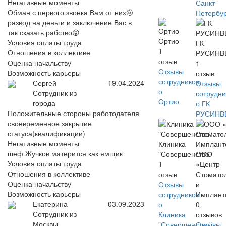
Негативные моменты
Санкт-
Обман с первого звонка Вам от них🤨
Петербу
развод на деньги и заключение Вас в
так сказать рабство😡
Ортио
Условия оплаты труда
ГК
1
Отношения в коллективе
РУСИНВ
отзыв
Оценка начальству
1
Отзывы
Возможность карьеры
отзыв
сотрудников
Сергей
19.04.2024
Отзывы
о
Сотрудник из
сотрудни
Ортио
города
о ГК
Положительные стороны работодателя
РУСИНВ
своевременное закрытие
статуса(квалификации)
Негативные моменты
Клиника
шеф Жучков матерится как ямщик
"Совершенство"
ООО
Условия оплаты труда
1
«Центр
Отношения в коллективе
отзыв
Стомато
Оценка начальству
Отзывы
и
Возможность карьеры
сотрудников
Имплант
Екатерина
03.09.2023
о
0
Сотрудник из
Клиника
отзывов
Москвы
"Совершенство"
Отзывы