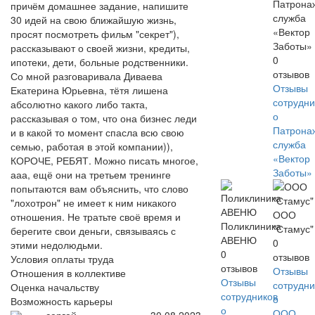
Патрона
причём домашнее задание, напишите
служба
30 идей на свою ближайшую жизнь,
«Вектор
просят посмотреть фильм "секрет"),
Заботы»
рассказывают о своей жизни, кредиты,
0
ипотеки, дети, больные родственники.
отзывов
Со мной разговаривала Диваева
Отзывы
Екатерина Юрьевна, тётя лишена
сотрудни
абсолютно какого либо такта,
о
рассказывая о том, что она бизнес леди
Патрона
и в какой то момент спасла всю свою
служба
семью, работая в этой компании)),
«Вектор
КОРОЧЕ, РЕБЯТ. Можно писать многое,
Заботы»
ааа, ещё они на третьем тренинге
попытаются вам объяснить, что слово
"лохотрон" не имеет к ним никакого
ООО
отношения. Не тратьте своё время и
Поликлиника
"Стамус"
берегите свои деньги, связываясь с
АВЕНЮ
0
этими недолюдьми.
0
отзывов
Условия оплаты труда
отзывов
Отзывы
Отношения в коллективе
Отзывы
сотрудни
Оценка начальству
сотрудников
о
Возможность карьеры
о
ООО