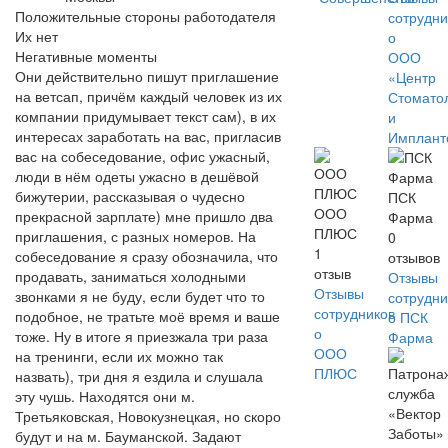
Положительные стороны работодателя
сотрудни
Их нет
о
Негативные моменты
ООО
Они действительно пишут приглашение
«Центр
на ветсап, причём каждый человек из их
Стомато
компании придумывает текст сам), в их
и
интересах заработать на вас, пригласив
Имплант
вас на собеседование, офис ужасный,
люди в нём одеты ужасно в дешёвой
бижутерии, рассказывая о чудесно
ПСК
ООО
прекрасной зарплате) мне пришло два
Фарма
ПЛЮС
приглашения, с разных номеров. На
0
1
собеседование я сразу обозначила, что
отзывов
отзыв
продавать, заниматься холодными
Отзывы
Отзывы
звонками я не буду, если будет что то
сотрудни
сотрудников
подобное, не тратьте моё время и ваше
о ПСК
о
тоже. Ну в итоге я приезжала три раза
Фарма
ООО
на тренинги, если их можно так
ПЛЮС
назвать), три дня я ездила и слушала
эту чушь. Находятся они м.
Третьяковская, Новокузнецкая, но скоро
будут и на м. Бауманской. Задают