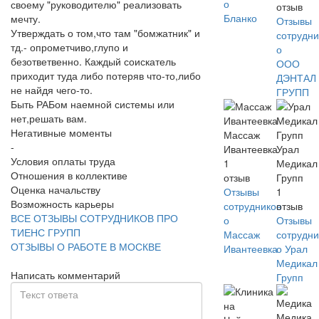
о
своему "руководителю" реализовать
отзыв
Бланко
мечту.
Отзывы
Утверждать о том,что там "бомжатник" и
сотрудни
тд.- опрометчиво,глупо и
о
безответвенно. Каждый соискатель
ООО
приходит туда либо потеряв что-то,либо
ДЭНТАЛ
не найдя чего-то.
ГРУПП
Быть РАБом наемной системы или
нет,решать вам.
Негативные моменты
Массаж
-
Ивантеевка
Урал
Условия оплаты труда
1
Медикал
Отношения в коллективе
отзыв
Групп
Оценка начальству
Отзывы
1
Возможность карьеры
сотрудников
отзыв
ВСЕ ОТЗЫВЫ СОТРУДНИКОВ ПРО
о
Отзывы
ТИЕНС ГРУПП
Массаж
сотрудни
ОТЗЫВЫ О РАБОТЕ В МОСКВЕ
Ивантеевка
о Урал
Медикал
Написать комментарий
Групп
Медика