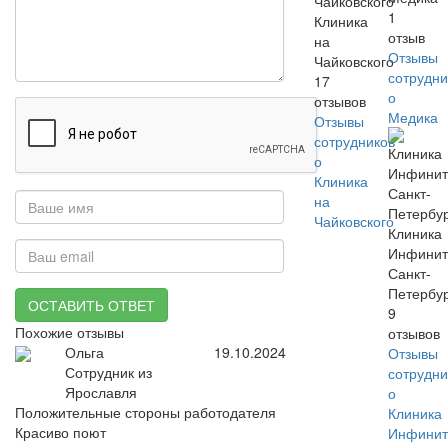
1
Клиника
отзыв
на
Отзывы
Чайковского
сотрудни
17
о
отзывов
Медика
Отзывы
сотрудников
о
Клиника
на
Чайковского
Клиника
Инфинит
Санкт-
Петербу
ОСТАВИТЬ ОТВЕТ
9
Похожие отзывы
отзывов
Ольга
19.10.2024
Отзывы
Сотрудник из
сотрудни
Ярославля
о
Положительные стороны работодателя
Клиника
Красиво поют
Инфинит