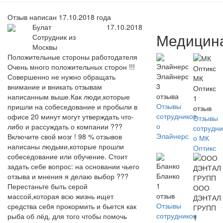
Отзыв написан 17.10.2018 года
Булат
17.10.2018
Медицин
Сотрудник из
Москвы
Положительные стороны работодателя
Очень много положительных сторон !!!
Элайнерс
Совершенно не нужно обращать
МК
3
внимание и вникать отзывам
Оптикс
отзыва
написанным выше.Как люди,которые
1
Отзывы
пришли на собеседование и пробыли в
отзыв
сотрудников
офисе 20 минут могут утверждать что-
Отзывы
о
либо и рассуждать о компании ???
сотрудни
Элайнерс
Включите свой мозг ! 98 % отзывов
о МК
написаны людьми,которые прошли
Оптикс
собеседование или обучение. Стоит
задать себе вопрос: на основании чьего
Бланко
отзыва и мнения я делаю выбор ???
1
Перестаньте быть серой
ООО
отзыв
массой,которая всю жизнь ищет
ДЭНТАЛ
Отзывы
средства себя прокормить и бьется как
ГРУПП
сотрудников
рыба об лёд, для того чтобы помочь
1