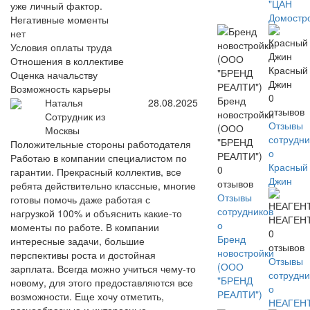
"ЦАН
уже личный фактор.
Домостр
Негативные моменты
нет
Условия оплаты труда
Отношения в коллективе
Красный
Оценка начальству
Джин
Возможность карьеры
0
Бренд
Наталья
28.08.2025
отзывов
новостройки
Сотрудник из
Отзывы
(ООО
Москвы
сотрудни
"БРЕНД
Положительные стороны работодателя
о
РЕАЛТИ")
Работаю в компании специалистом по
Красный
0
гарантии. Прекрасный коллектив, все
Джин
отзывов
ребята действительно классные, многие
Отзывы
готовы помочь даже работая с
сотрудников
нагрузкой 100% и объяснить какие-то
НЕАГЕН
о
моменты по работе. В компании
0
Бренд
интересные задачи, большие
отзывов
новостройки
перспективы роста и достойная
Отзывы
(ООО
зарплата. Всегда можно учиться чему-то
сотрудни
"БРЕНД
новому, для этого предоставляются все
о
РЕАЛТИ")
возможности. Еще хочу отметить,
НЕАГЕН