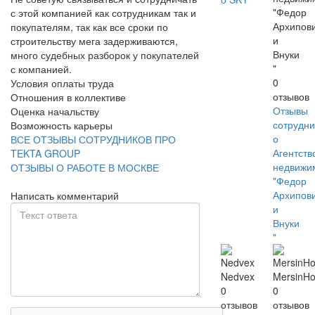
"Федор
с этой компанией как сотрудникам так и
Архипов
покупателям, так как все сроки по
и
строительству мега задерживаются,
Внуки
много судебных разборок у покупателей
"
с компанией.
0
Условия оплаты труда
отзывов
Отношения в коллективе
Отзывы
Оценка начальству
сотрудни
Возможность карьеры
о
ВСЕ ОТЗЫВЫ СОТРУДНИКОВ ПРО
Агентств
TEKTA GROUP
недвижи
ОТЗЫВЫ О РАБОТЕ В МОСКВЕ
"Федор
Архипов
Написать комментарий
и
Внуки
"
Nedvex
MersinH
0
0
отзывов
отзывов