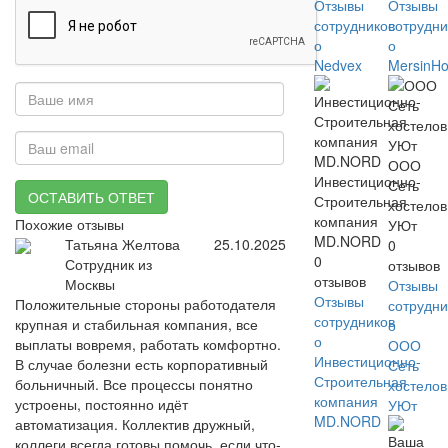
Отзывы
Отзывы
сотрудников
сотрудни
о
о
Nedvex
MersinH
ООО
Инвестиционно-
Сеть
ОСТАВИТЬ ОТВЕТ
Строительная
хостелов
компания
Похожие отзывы
УЮт
MD.NORD
Татьяна Желтова
25.10.2025
0
0
Сотрудник из
отзывов
отзывов
Москвы
Отзывы
Отзывы
Положительные стороны работодателя
сотрудни
сотрудников
крупная и стабильная компания, все
о
о
выплаты вовремя, работать комфортно.
ООО
Инвестиционно-
В случае болезни есть корпоративный
Сеть
Строительная
больничный. Все процессы понятно
хостелов
компания
устроены, постоянно идёт
УЮт
MD.NORD
автоматизация. Коллектив дружный,
коллеги всегда готовы помочь, если что-