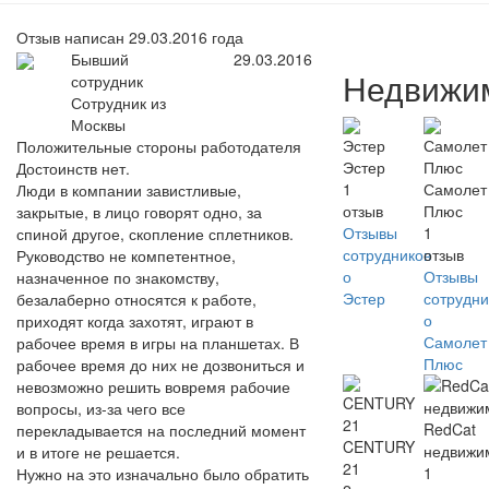
Отзыв написан 29.03.2016 года
Бывший
29.03.2016
Недвижи
сотрудник
Сотрудник из
Москвы
Положительные стороны работодателя
Эстер
Достоинств нет.
1
Самолет
Люди в компании завистливые,
отзыв
Плюс
закрытые, в лицо говорят одно, за
Отзывы
1
спиной другое, скопление сплетников.
сотрудников
отзыв
Руководство не компетентное,
о
Отзывы
назначенное по знакомству,
Эстер
сотрудни
безалаберно относятся к работе,
о
приходят когда захотят, играют в
Самолет
рабочее время в игры на планшетах. В
Плюс
рабочее время до них не дозвониться и
невозможно решить вовремя рабочие
вопросы, из-за чего все
RedCat
перекладывается на последний момент
CENTURY
недвижи
и в итоге не решается.
21
1
Нужно на это изначально было обратить