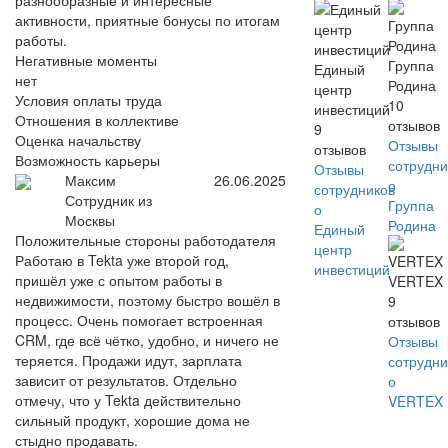
разнообразные и интересные
активности, приятные бонусы по итогам
работы.
Негативные моменты
Группа
Единый
нет
Родина
центр
Условия оплаты труда
10
инвестиций
Отношения в коллективе
отзывов
9
Оценка начальству
Отзывы
отзывов
Возможность карьеры
сотрудни
Отзывы
Максим
26.06.2025
о
сотрудников
Сотрудник из
Группа
о
Москвы
Родина
Единый
Положительные стороны работодателя
центр
Работаю в Tekta уже второй год,
инвестиций
пришёл уже с опытом работы в
VERTEX
недвижимости, поэтому быстро вошёл в
9
процесс. Очень помогает встроенная
отзывов
CRM, где всё чётко, удобно, и ничего не
Отзывы
теряется. Продажи идут, зарплата
сотрудни
зависит от результатов. Отдельно
о
отмечу, что у Tekta действительно
VERTEX
сильный продукт, хорошие дома не
стыдно продавать.