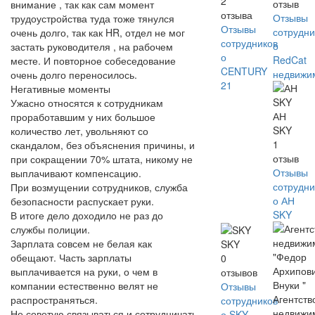
2
отзыв
внимание , так как сам момент
отзыва
Отзывы
трудоустройства туда тоже тянулся
Отзывы
сотрудни
очень долго, так как HR, отдел не мог
сотрудников
о
застать руководителя , на рабочем
о
RedCat
месте. И повторное собеседование
CENTURY
недвижи
очень долго переносилось.
21
Негативные моменты
Ужасно относятся к сотрудникам
АН
проработавшим у них большое
SKY
количество лет, увольняют со
1
скандалом, без объяснения причины, и
отзыв
при сокращении 70% штата, никому не
Отзывы
выплачивают компенсацию.
сотрудни
При возмущении сотрудников, служба
о АН
безопасности распускает руки.
SKY
В итоге дело доходило не раз до
службы полиции.
Зарплата совсем не белая как
SKY
обещают. Часть зарплаты
0
выплачивается на руки, о чем в
отзывов
компании естественно велят не
Отзывы
Агентств
распространяться.
сотрудников
недвижи
Не советую связываться и сотрудничать
о SKY