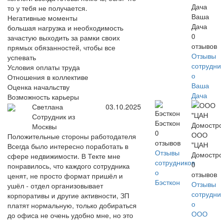
то у тебя не получается.
Ваша
Негативные моменты
Дача
большая нагрузка и необходимость
0
зачастую выходить за рамки своих
отзывов
прямых обязанностей, чтобы все
Отзывы
успевать
сотрудни
Условия оплаты труда
о
Отношения в коллективе
Ваша
Оценка начальству
Дача
Возможность карьеры
Светлана
03.10.2025
Сотрудник из
Бэсткон
Москвы
0
ООО
Положительные стороны работодателя
отзывов
"ЦАН
Всегда было интересно поработать в
Отзывы
Домостр
сфере недвижимости. В Текте мне
сотрудников
0
понравилось, что каждого сотрудника
о
отзывов
ценят, не просто формат пришёл и
Бэсткон
Отзывы
ушёл - отдел организовывает
сотрудни
корпоративы и другие активности, ЗП
о
платят нормальную, только добираться
ООО
до офиса не очень удобно мне, но это