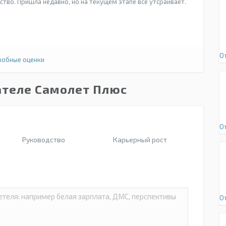
ство. Пришла недавно, но на текущем этапе все утсраивает.
О
обные оценки
ателе Самолет Плюс
О
Руководство
Карьерный рост
О