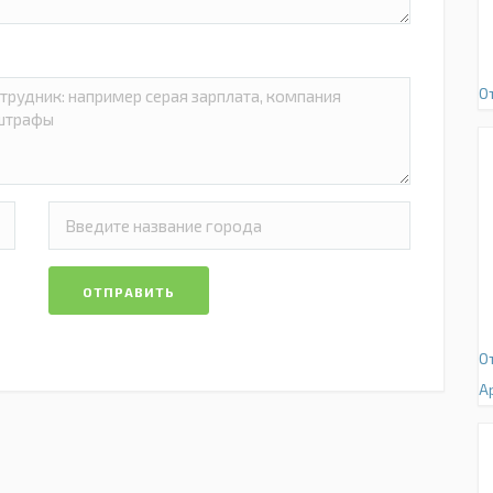
О
ОТПРАВИТЬ
О
А