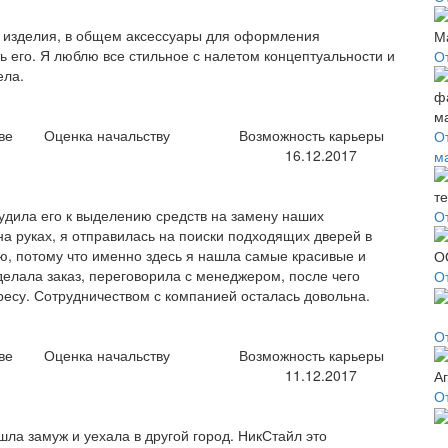
е изделия, в общем аксессуары для оформления
ь его. Я люблю все стильное с налетом концептуальности и
О
ела.
ве
Оценка начальству
Возможность карьеры
О
16.12.2017
м
удила его к выделению средств на замену наших
О
а руках, я отправилась на поиски подходящих дверей в
, потому что именно здесь я нашла самые красивые и
елала заказ, переговорила с менеджером, после чего
О
ресу. Сотрудничеством с компанией осталась довольна.
О
ве
Оценка начальству
Возможность карьеры
11.12.2017
О
ла замуж и уехала в другой город. НикСтайл это