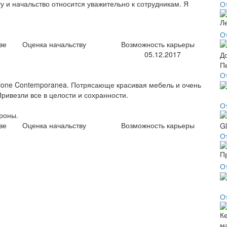
у и начальство относится уважительно к сотрудникам. Я
О
О
ве
Оценка начальству
Возможность карьеры
05.12.2017
О
ezione Contemporanea. Потрясающе красивая мебель и очень
ривезли все в целости и сохранности.
О
ороны.
ве
Оценка начальству
Возможность карьеры
О
О
О