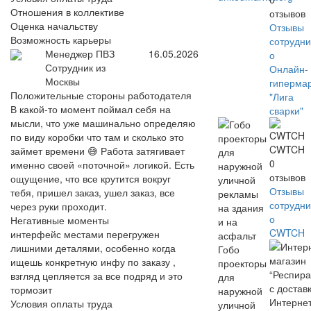
Отношения в коллективе
отзывов
Оценка начальству
Отзывы
Возможность карьеры
сотрудни
Менеджер ПВЗ
16.05.2026
о
Сотрудник из
Онлайн-
Москвы
гиперма
Положительные стороны работодателя
"Лига
В какой-то момент поймал себя на
сварки"
мысли, что уже машинально определяю
по виду коробки что там и сколько это
CWTCH
займет времени 😅 Работа затягивает
0
именно своей «поточной» логикой. Есть
отзывов
ощущение, что все крутится вокруг
Отзывы
тебя, пришел заказ, ушел заказ, все
сотрудни
через руки проходит.
о
Негативные моменты
CWTCH
интерфейс местами перегружен
лишними деталями, особенно когда
Гобо
ищешь конкретную инфу по заказу ,
проекторы
взгляд цепляется за все подряд и это
для
тормозит
наружной
Интернет
Условия оплаты труда
уличной