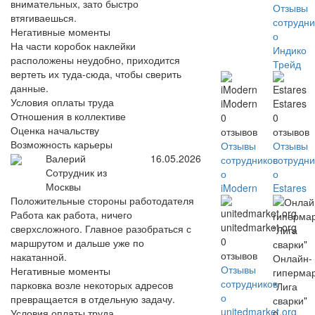
внимательных, зато быстро
Отзывы
втягиваешься.
сотрудни
Негативные моменты
о
На части коробок наклейки
Индико
расположены неудобно, приходится
Трейд
вертеть их туда-сюда, чтобы сверить
данные.
Условия оплаты труда
iModern
Estares
Отношения в коллективе
0
0
Оценка начальству
отзывов
отзывов
Возможность карьеры
Отзывы
Отзывы
Валерий
16.05.2026
сотрудников
сотрудни
Сотрудник из
о
о
Москвы
iModern
Estares
Положительные стороны работодателя
Работа как работа, ничего
unitedmarket.org
сверхсложного. Главное разобраться с
0
маршрутом и дальше уже по
отзывов
накатанной.
Онлайн-
Отзывы
Негативные моменты
гиперма
сотрудников
парковка возле некоторых адресов
"Лига
о
превращается в отдельную задачу.
сварки"
unitedmarket.org
Условия оплаты труда
0