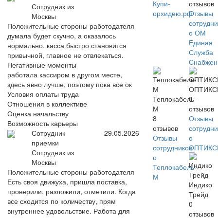
Купи-
отзывов
Сотрудник из
орхидею.рф
Отзывы
Москвы
сотрудни
Положительные стороны работодателя
о ОМ
думала будет скучно, а оказалось
Единая
нормально. касса быстро становится
Служба
привычной, главное не отвлекаться.
Снабжен
Негативные моменты
работала кассиром в другом месте,
здесь явно лучше, поэтому пока все ок
ОПТИКС
Условия оплаты труда
Теплокабель-
0
Отношения в коллективе
М
отзывов
Оценка начальству
8
Отзывы
Возможность карьеры
отзывов
сотрудни
Сотрудник
29.05.2026
Отзывы
о
приемки
сотрудников
ОПТИКС
Сотрудник из
о
Москвы
Теплокабель-
Положительные стороны работодателя
М
Есть своя движуха, пришла поставка,
Индико
проверили, разложили, отметили. Когда
Трейд
все сходится по количеству, прям
0
внутреннее удовольствие. Работа для
отзывов