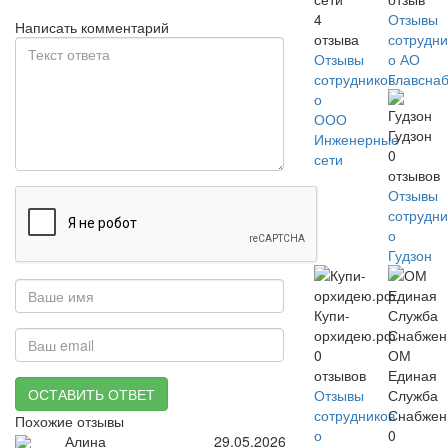
4
Отзывы
Написать комментарий
отзыва
сотрудни
Отзывы
о АО
сотрудников
Главсна
о
ООО
Гудзон
Инженерные
0
сети
отзывов
Отзывы
сотрудни
о
Гудзон
Купи-
орхидею.рф
0
ОМ
отзывов
Единая
ОСТАВИТЬ ОТВЕТ
Отзывы
Служба
сотрудников
Снабжен
Похожие отзывы
о
0
Алина
29.05.2026