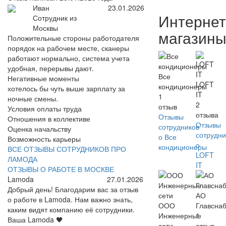
Иван
23.01.2026
Интернет
Сотрудник из
Москвы
магазин
Положительные стороны работодателя
порядок на рабочем месте, сканеры
работают нормально, система учета
удобная, перерывы дают.
Все
Негативные моменты
LOFT
кондиционеры
хотелось бы чуть выше зарплату за
IT
1
ночные смены.
2
отзыв
Условия оплаты труда
отзыва
Отзывы
Отношения в коллективе
Отзывы
сотрудников
Оценка начальству
сотрудни
о Все
Возможность карьеры
о
кондиционеры
ВСЕ ОТЗЫВЫ СОТРУДНИКОВ ПРО
LOFT
ЛАМОДА
IT
ОТЗЫВЫ О РАБОТЕ В МОСКВЕ
Lamoda
27.01.2026
Добрый день! Благодарим вас за отзыв
АО
о работе в Lamoda. Нам важно знать,
ООО
Главсна
каким видят компанию её сотрудники.
Инженерные
1
Ваша Lamoda 🖤
сети
отзыв