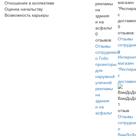
магазин
Отношения в коллективе
рекламы
“Респир
Оценка начальству
на
с
Возможность карьеры
здания
доставко
и на
0
асфальт
отзывов
0
Отзывы
отзывов
сотрудни
Отзывы
о
сотрудников
Интернет
о Гобо
магазин
проекторы
“Респир
для
с
наружной
доставко
уличной
рекламы
на
ВамДоД
здания
1
и на
отзыв
асфальт
Отзывы
сотрудни
о
ВамДоД