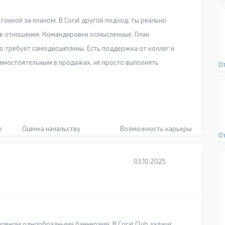
гонкой за планом. В Coral другой подход: ты реально
е отношения. Командировки осмысленные. План
о требует самодисциплины. Есть поддержка от коллег и
самостоятельным в продажах, не просто выполнять
О
е
Оценка начальству
Возможность карьеры
О
03.10.2025
новном однообразными баннерами. В Coral Club задачи