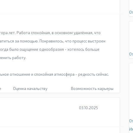
О
ора лет. Работа спокойная, в основном удалённая, что
атиться за помощью. Понравилось, что процесс выстроен
Иногда было ощущение однообразия - хотелось больше
О
менить работу.
ьное отношение и спокойная атмосфера - редкость сейчас.
е
Оценка начальству
Возможность карьеры
03.10.2025
О
И