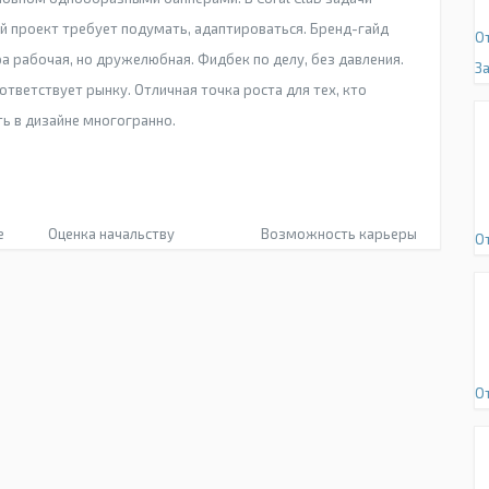
ый проект требует подумать, адаптироваться. Бренд-гайд
О
а рабочая, но дружелюбная. Фидбек по делу, без давления.
З
ответствует рынку. Отличная точка роста для тех, кто
ть в дизайне многогранно.
е
Оценка начальству
Возможность карьеры
О
О