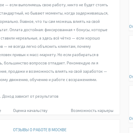
ое — если выполняешь свою работу, никто не будет стоять
 стандартный, но бывают моменты, когда задерживаешься,
ормально. Главное, что ты сам можешь влиять на свой
О
тат. Оплата достойная: фиксированная + бонусы, которые
 ставили нереальные, а здесь всё чётко — если хорошо
в — не всегда легко объяснить клиентам, почему
еловек привык к масс-маркету. Но если разбираться в
ть, большинство вопросов отпадает. Рекомендую ли я
ение, продажи и возможность влиять на свой заработок —
О
нному движению, обучению и работе с возражениями.
 Доход зависит от результатов
е
Оценка начальству
Возможность карьеры
О
ОТЗЫВЫ О РАБОТЕ В МОСКВЕ