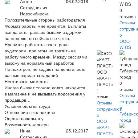
Антон
06.02.2018
W-DS
Сотрудник из
0
Новосибирска
отзывов
Положительные стороны работодателя
Отзывы
Формат работы мне нравится. Выплаты
сотрудни
всегда есть, раньше бывали задержки
о
на неделю, но сейчас все четко.
ООО
Нравится работать своего рода
W-DS
аудитором, при этом не тратить на
работу много времени. Между сессиями
выхожу на нормальный заработок
Не лохотрон, не кидают на деньги, есть
Губернс
ООО
разные варианты заданий
город
«КАРТ-
Негативные моменты
3
ПЛАСТ»
Иногда бывает сложно долго находится
отзыва
1
в магазине и не вызывать подозрения у
Отзывы
отзыв
продавцов…
сотрудни
Отзывы
Условия оплаты труда
о
сотрудников
Отношения в коллективе
Губернс
о
Оценка начальству
город
ООО
Возможность карьеры
«КАРТ-
Нина
25.12.2017
ПЛАСТ»
Сотрудник из
ЭкспоКр