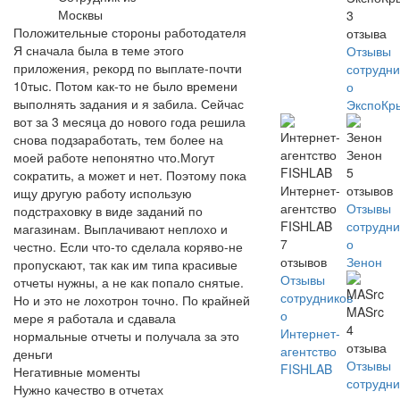
Москвы
3
Положительные стороны работодателя
отзыва
Я сначала была в теме этого
Отзывы
приложения, рекорд по выплате-почти
сотрудни
10тыс. Потом как-то не было времени
о
выполнять задания и я забила. Сейчас
ЭкспоКр
вот за 3 месяца до нового года решила
снова подзаработать, тем более на
Зенон
моей работе непонятно что.Могут
5
сократить, а может и нет. Поэтому пока
Интернет-
отзывов
ищу другую работу использую
агентство
Отзывы
подстраховку в виде заданий по
FISHLAB
сотрудни
магазинам. Выплачивают неплохо и
7
о
честно. Если что-то сделала коряво-не
отзывов
Зенон
пропускают, так как им типа красивые
Отзывы
отчеты нужны, а не как попало снятые.
сотрудников
Но и это не лохотрон точно. По крайней
MASrc
о
мере я работала и сдавала
4
Интернет-
нормальные отчеты и получала за это
отзыва
агентство
деньги
Отзывы
FISHLAB
Негативные моменты
сотрудни
Нужно качество в отчетах