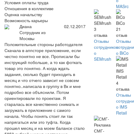
о
Условия оплаты труда
MASrc
Отношения в коллективе
Оценка начальству
Возможность карьеры
SEMrush
BiCo
Диана
02.12.2017
3
21
Сотрудник из
отзыва
отзыв
Москвы
Отзывы
Отзывы
Положительные стороны работодателя
сотрудников
сотрудни
Скачала в аппсторе приложение, если
о
о BiCo
честно понятно не все. Прописали бы
SEMrush
инструкций побольше, а то как фоткать
товар это понятно. А когда ждать
IMS
задания, сколько будет приходить в
Retail
месяц и что отчего зависит не совсем
4
понятно..написала в группу в Вк и мне
отзыва
подробно все объяснили. Потом
Отзывы
ориентировали по проектам. Я
сотрудни
старалась все качественно снимать и
о IMS
загружать в приложение с самого
Retail
начала. Чтобы понять стоит ли так
напрягаться или это туфта. Когда
прошел месяц и на моем балансе стало
СМГ-