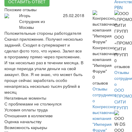
ОСТАВИТЬ ОТВЕТ
Агентств
PBN
Похожие отзывы
Игорь
25.02.2018
Сотрудник из
Москвы
Положительные стороны работодателя
ООО
Скачал приложение. Получил несколько
«ПРОМО
заданий. Сходил в супермаркет и
Конгрессно-
СИТИ
сделал фото того, что нужно. Залил все
выставочная
ГРУПП
в программу прямо через приложение.
компания
0
И так несколько раз в течении месяца. В
"Империя
отзывов
конце периода упали деньги на свой
Форум"
Отзывы
аккаунт. Все. Я не знаю, что может быть
0
сотрудни
проще сейчас заработать особо
отзывов
о
ненапрягась несколько тысяч рублей в
Отзывы
ООО
месяц
сотрудников
«ПРОМО
Негативные моменты
о
СИТИ
С проблемами не столкнулся
Конгрессно-
ГРУПП
Условия оплаты труда
выставочная
Отношения в коллективе
компания
Оценка начальству
"Империя
Возможность карьеры
Форум"
ООО