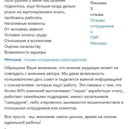
5850 рублей у меня настроение
Реклама
поднялось, еще больше-когда деньги
3
упали на карточку)можно юзать,
отзыва
пробовать работать
Отзывы
Негативные моменты
сотрудников
От человека зависит
о
Условия оплаты труда
СМГ-
Отношения в коллективе
Реклама
Оценка начальству
Возможность карьеры
PPersonal
- отзывы сотрудников о работодателях
Обращаем Ваше внимание, что мнение редакции может не
совпадать с мнением автора. Мы даем возможность
пользователям дать совет и поделится важной информацией
с соискателями, которые ищут работу. Это связано с тем, что
более 60% компаний выплачивают "серую" заработную плату,
работают семейными подрядами, имеют начальников
"самодуров", либо откровенно занимаются мошенничеством в
отношении сотрудников или клиентов.
Все просто - мы экономим самое ценное, время на поиски
идеальной работы!