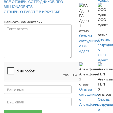
Адекво
ВСЕ ОТЗЫВЫ СОТРУДНИКОВ ПРО
MILLIONAGENTS
ОТЗЫВЫ О РАБОТЕ В ИРКУТСКЕ
РА
ООО
Адепт
Написать комментарий
Адепт
1
1
отзыв
отзыв
Отзывы
Отзывы
сотрудников
сотрудни
о РА
о
Адепт
ООО
Адепт
Алексфилл
1
Агентств
отзыв
PBN
Отзывы
0
сотрудников
отзывов
о
Отзывы
Алексфилл
сотрудни
о