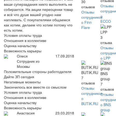
отзывов
30
ваши суперзадания никто выполнять не
Отзывы
отзывов
собирается. На акции переоценки товар
сотрудни
Отзывы
и всё что душе вашей угодно нам
о
сотрудников
наплевать. С покупателями общаемся
ECCO
о Finn
как хотим, делаем что хотим потому что
Flare
есть хотим.
LPP
Условия оплаты труда
3
Отношения в коллективе
отзыва
Оценка начальству
Отзывы
Возможность карьеры
сотрудни
Олеся
17.09.2018
о LPP
Сотрудник из
Москвы
Положительные стороны работодателя
BUTIK.RU
BNS
Дайте ЗП сегодня
7
group
Негативные моменты
отзывов
7
Закончилось все вместе со смыслом
Отзывы
отзывов
Условия оплаты труда
сотрудников
Отзывы
Отношения в коллективе
о
сотрудни
Оценка начальству
BUTIK.RU
о BNS
Возможность карьеры
group
Анастасия
23.03.2018