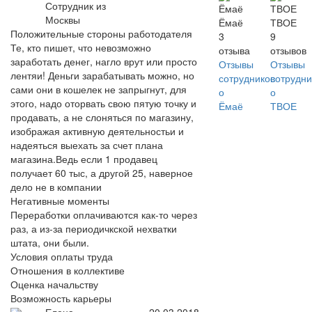
Сотрудник из
Москвы
Ёмаё
ТВОЕ
Положительные стороны работодателя
3
9
Те, кто пишет, что невозможно
отзыва
отзывов
заработать денег, нагло врут или просто
Отзывы
Отзывы
лентяи! Деньги зарабатывать можно, но
сотрудников
сотрудни
сами они в кошелек не запрыгнут, для
о
о
этого, надо оторвать свою пятую точку и
Ёмаё
ТВОЕ
продавать, а не слоняться по магазину,
изображая активную деятельностьи и
надеяться выехать за счет плана
магазина.Ведь если 1 продавец
получает 60 тыс, а другой 25, наверное
дело не в компании
Негативные моменты
Переработки оплачиваются как-то через
раз, а из-за периодичкской нехватки
штата, они были.
Условия оплаты труда
Отношения в коллективе
Оценка начальству
Возможность карьеры