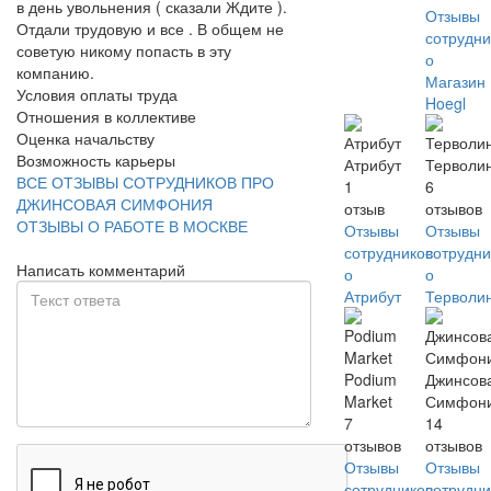
в день увольнения ( сказали Ждите ).
Отзывы
Отдали трудовую и все . В общем не
сотрудни
советую никому попасть в эту
о
компанию.
Магазин
Условия оплаты труда
Hoegl
Отношения в коллективе
Оценка начальству
Возможность карьеры
Атрибут
Терволи
ВСЕ ОТЗЫВЫ СОТРУДНИКОВ ПРО
1
6
ДЖИНСОВАЯ СИМФОНИЯ
отзыв
отзывов
ОТЗЫВЫ О РАБОТЕ В МОСКВЕ
Отзывы
Отзывы
сотрудников
сотрудни
Написать комментарий
о
о
Атрибут
Терволи
Podium
Джинсов
Market
Симфон
7
14
отзывов
отзывов
Отзывы
Отзывы
сотрудников
сотрудни