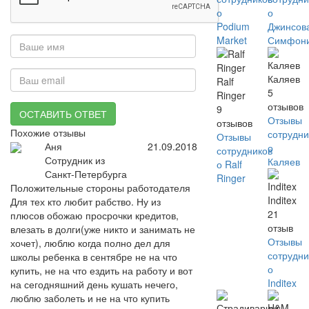
о
о
Podium
Джинсов
Market
Симфон
Каляев
Ralf
5
Ringer
отзывов
9
ОСТАВИТЬ ОТВЕТ
Отзывы
отзывов
Похожие отзывы
сотрудни
Отзывы
Аня
21.09.2018
о
сотрудников
Сотрудник из
Каляев
о Ralf
Санкт-Петербурга
Ringer
Положительные стороны работодателя
Inditex
Для тех кто любит рабство. Ну из
21
плюсов обожаю просрочки кредитов,
отзыв
влезать в долги(уже никто и занимать не
Отзывы
хочет), люблю когда полно дел для
сотрудни
школы ребенка в сентябре не на что
о
купить, не на что ездить на работу и вот
Inditex
на сегодняшний день кушать нечего,
люблю заболеть и не на что купить