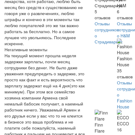
лекарства, хотя работаю, люблю быть
Страдивариус
H&M
месяц без средств к существованию не
5
6
говоря уже о развлечениях, люблю
отзывов
отзывов
штрафы и конечно в эти моменты так
Отзывы
Отзывы
люблю покупателей это же так важно
сотрудников
сотрудни
работать за бесплатно. Но а самое
о
о H&M
лучшее что увольняюсь. Последнее
Страдивариус
искренне.
Негативные моменты
На текущий момент прошла неделя
Fashion
задержки зарплаты, почти месяц
House
сотрудники без денег. Не было даже
35
уважения предупредить о задержке, это
отзывов
просто как факт и есть вероятность что
Отзывы
зарплату задержат ещё на 4 дня(это как
сотрудни
минимум). При этом все семейство
о
хозяина компании Армена свой
Fashion
немалый бабосик получает, а наемный
House
работник ничего. Уважаемый Армен и
его друзья если у вас что то не клеится
в бизнесе это ваша проблема и не
ECCO
Finn
платите себе пожалуйста, наемный
16
Flare
работник и пальцем не пошевелит и все