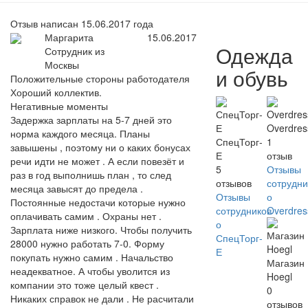
Отзыв написан 15.06.2017 года
Маргарита
15.06.2017
Одежда
Сотрудник из
Москвы
и обувь
Положительные стороны работодателя
Хороший коллектив.
Негативные моменты
Задержка зарплаты на 5-7 дней это
Overdres
норма каждого месяца. Планы
СпецТорг-
1
завышены , поэтому ни о каких бонусах
Е
отзыв
речи идти не может . А если повезёт и
5
Отзывы
раз в год выполнишь план , то след
отзывов
сотрудни
месяца завысят до предела .
Отзывы
о
Постоянные недостачи которые нужно
сотрудников
Overdres
оплачивать самим . Охраны нет .
о
Зарплата ниже низкого. Чтобы получить
СпецТорг-
28000 нужно работать 7-0. Форму
Е
покупать нужно самим . Начальство
Магазин
неадекватное. А чтобы уволится из
Hoegl
компании это тоже целый квест .
0
Никаких справок не дали . Не расчитали
отзывов